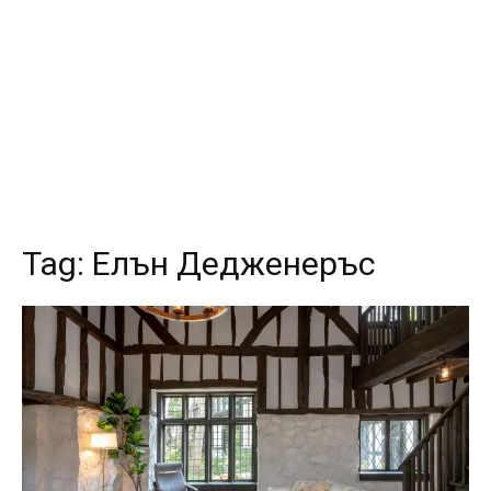
Tag:
Елън Дедженеръс