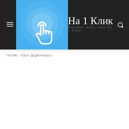
На 1 Клик
Опознай света, само На
1 Клик!
Тагове
Елън Дедженеръс