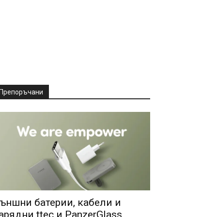
Препоръчани
ъншни батерии, кабели и
арядни ttec и PanzerGlass