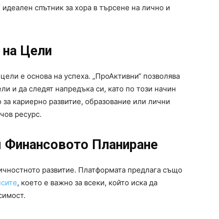
 идеален спътник за хора в търсене на лично и
 на Цели
цели е основа на успеха. „ПроАктивни“ позволява
ли и да следят напредъка си, като по този начин
о за кариерно развитие, образование или лични
чов ресурс.
 Финансовото Планиране
личностното развитие. Платформата предлага също
нсите
, което е важно за всеки, който иска да
симост.