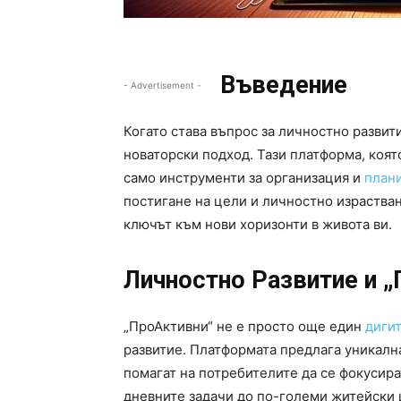
Въведение
- Advertisement -
Когато става въпрос за личностно развит
новаторски подход. Тази платформа, коя
само инструменти за организация и
план
постигане на цели и личностно израства
ключът към нови хоризонти в живота ви.
Личностно Развитие и 
„ПроАктивни“ не е просто още един
диги
развитие. Платформата предлага уникалн
помагат на потребителите да се фокусира
дневните задачи до по-големи житейски 