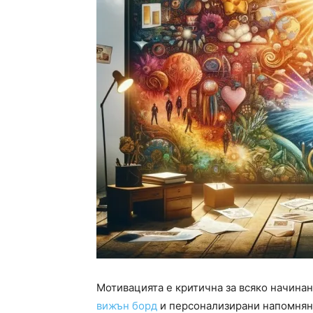
Мотивацията е критична за всяко начинан
вижън борд
и персонализирани напомняни