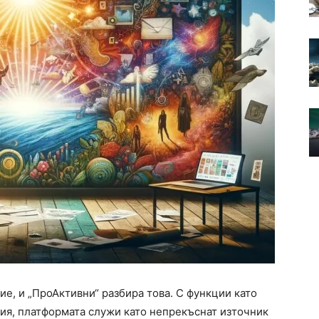
ие, и „ПроАктивни“ разбира това. С функции като
я, платформата служи като непрекъснат източник