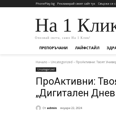
PhonePlay.bg
Рекламирай своят сайт тук
Свържи се с
На 1 Кли
Опознай света, само На 1 Клик!
ПРЕПОРЪЧАНИ
ЛАЙФСТАЙЛ
ЗДР
Начало
Uncategorized
ПроАктивни: Твоят Униве
Uncategorized
ПроАктивни: Тво
„Дигитален Днев
От
admin
януари 22, 2024