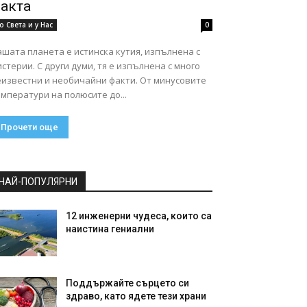
акта
о Света и у Нас
0
шата планета е истинска кутия, изпълнена с
стерии. С други думи, тя е изпълнена с много
еизвестни и необичайни факти. От минусовите
мператури на полюсите до...
Прочети още
НАЙ-ПОПУЛЯРНИ
12 инженерни чудеса, които са
наистина гениални
Поддържайте сърцето си
здраво, като ядете тези храни