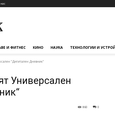
 нас
к
АВЕ И ФИТНЕС
КИНО
НАУКА
ТЕХНОЛОГИИ И УСТРО
рсален "Дигитален Дневник"
ят Универсален
ник“
860
0