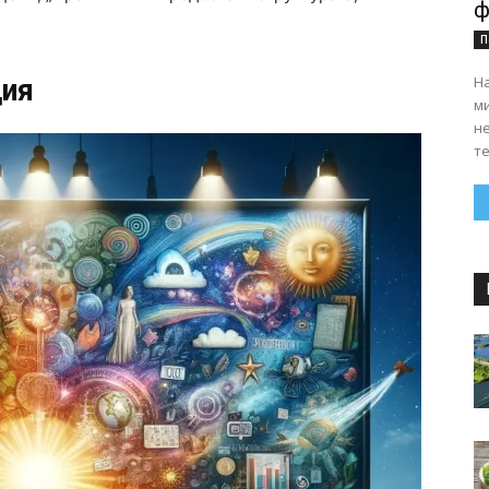
ф
П
На
ция
ми
н
те