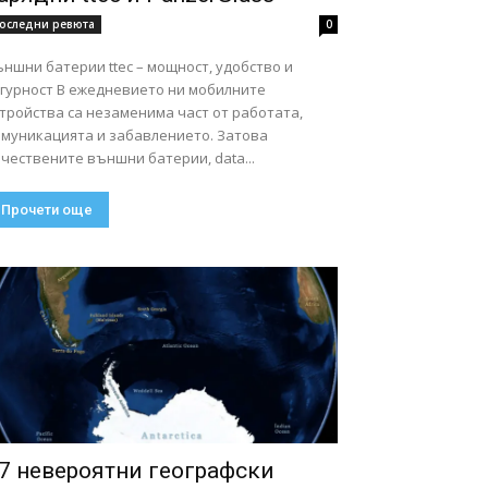
оследни ревюта
0
ншни батерии ttec – мощност, удобство и
ст В ежедневието ни мобилните
тройства са незаменима част от работата,
омуникацията и забавлението. Затова
чествените външни батерии, data...
Прочети още
7 невероятни географски