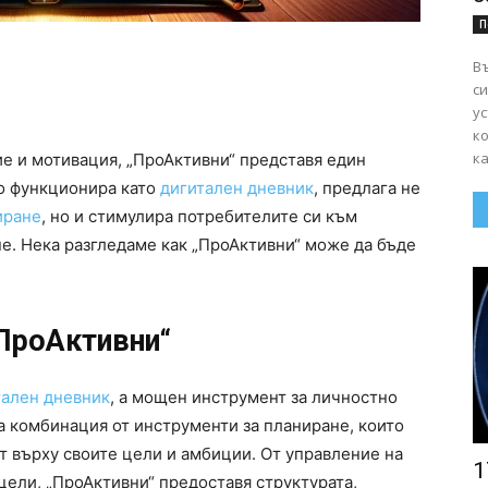
П
Въ
сигурно
ус
к
ка
ие и мотивация, „ПроАктивни“ представя един
то функционира като
дигитален дневник
, предлага не
иране
, но и стимулира потребителите си към
не. Нека разгледаме как „ПроАктивни“ може да бъде
„ПроАктивни“
тален дневник
, а мощен инструмент за личностно
а комбинация от инструменти за планиране, които
т върху своите цели и амбиции. От управление на
1
цели, „ПроАктивни“ предоставя структурата,