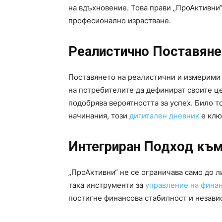
на вдъхновение. Това прави „ПроАктивни“
професионално израстване.
Реалистично Поставяне
Поставянето на реалистични и измерими 
на потребителите да дефинират своите це
подобрява вероятността за успех. Било т
начинания, този
дигитален дневник
е клю
Интегриран Подход към
„ПроАктивни“ не се ограничава само до 
така инструменти за
управление на фина
постигне финансова стабилност и незави