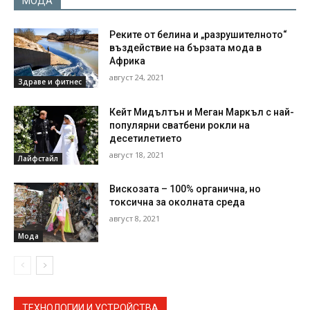
МОДА
Реките от белина и „разрушителното“
въздействие на бързата мода в
Африка
август 24, 2021
Здраве и фитнес
Кейт Мидълтън и Меган Маркъл с най-
популярни сватбени рокли на
десетилетието
август 18, 2021
Лайфстайл
Вискозата – 100% органична, но
токсична за околната среда
август 8, 2021
Мода
ТЕХНОЛОГИИ И УСТРОЙСТВА