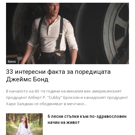
Кино
33 интересни факта за поредицата
Джеймс Бонд
В началото на 60 -те години на миналия век американският
продуцент Алберт Р. "Cubby" Броколи и канадският продуцент
Хари Залцман се обединяват в мечтано...
6 лесни стъпки към по-здравословен
начин на живот