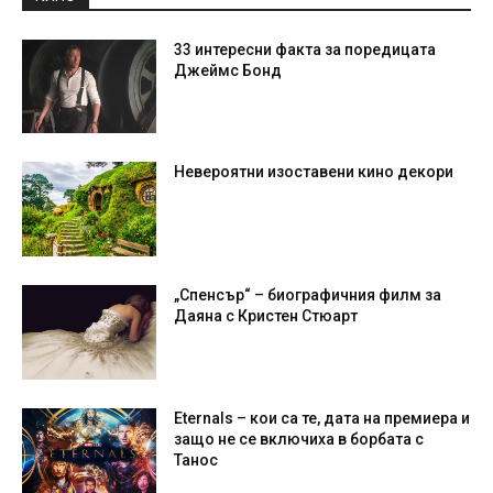
33 интересни факта за поредицата
Джеймс Бонд
Невероятни изоставени кино декори
„Спенсър“ – биографичния филм за
Даяна с Кристен Стюарт
Eternals – кои са те, дата на премиера и
защо не се включиха в борбата с
Танос