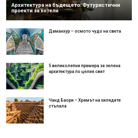
Архитектура на бъдещето: Футуристични
проекти за хотели
Даманхур – осмото чудо на света
5 великолепни примера за зелена
архитектура по целия свят
Чанд Баори – Храмът на хилядите
стъпала