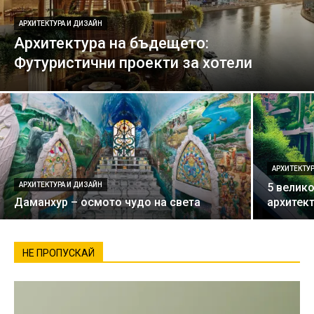
АРХИТЕКТУРА И ДИЗАЙН
Архитектура на бъдещето:
Футуристични проекти за хотели
АРХИТЕКТУР
АРХИТЕКТУРА И ДИЗАЙН
5 велик
Даманхур – осмото чудо на света
архитект
НЕ ПРОПУСКАЙ