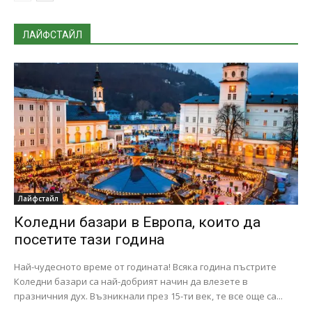
ЛАЙФСТАЙЛ
Лайфстайл
Коледни базари в Европа, които да
посетите тази година
Най-чудесното време от годината! Всяка година пъстрите
Коледни базари са най-добрият начин да влезете в
празничния дух. Възникнали през 15-ти век, те все още са...