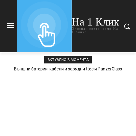
На 1 Клик
Опознай света, само На
1 Клик!
АКТУАЛНО В МОМЕНТА
Външни батерии, кабели и зарядни ttec и PanzerGlass