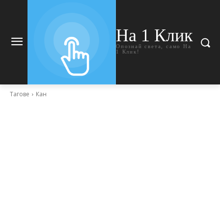
На 1 Клик
Опознай света, само На
1 Клик!
Тагове
Кан