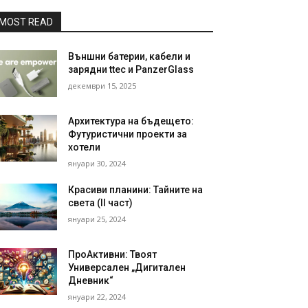
MOST READ
Външни батерии, кабели и
зарядни ttec и PanzerGlass
декември 15, 2025
Архитектура на бъдещето:
Футуристични проекти за
хотели
януари 30, 2024
Красиви планини: Тайните на
света (II част)
януари 25, 2024
ПроАктивни: Твоят
Универсален „Дигитален
Дневник“
януари 22, 2024