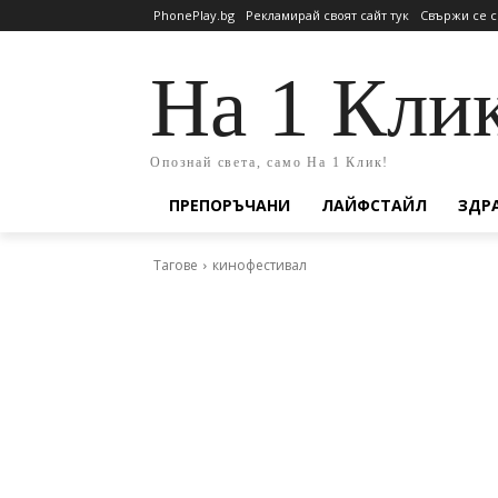
PhonePlay.bg
Рекламирай своят сайт тук
Свържи се с
На 1 Кли
Опознай света, само На 1 Клик!
ПРЕПОРЪЧАНИ
ЛАЙФСТАЙЛ
ЗДР
Тагове
кинофестивал