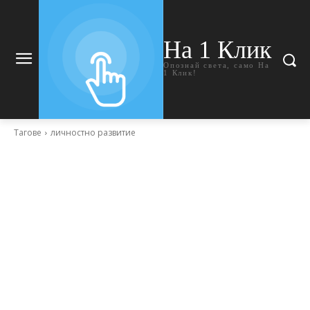
На 1 Клик
Опознай света, само На
1 Клик!
Тагове
личностно развитие