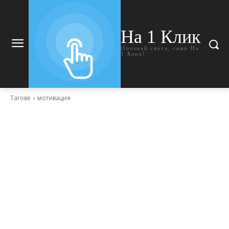
На 1 Клик
Опознай света, само На
1 Клик!
Тагове
мотивация