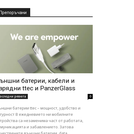
Препоръчани
ъншни батерии, кабели и
арядни ttec и PanzerGlass
оследни ревюта
0
ншни батерии ttec – мощност, удобство и
ст В ежедневието ни мобилните
тройства са незаменима част от работата,
омуникацията и забавлението. Затова
чествените външни батерии, data...