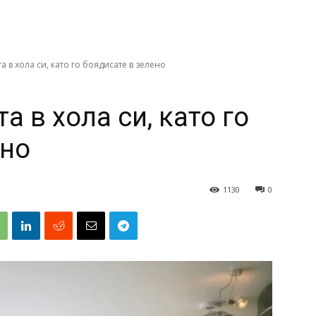
 в хола си, като го боядисате в зелено
а в хола си, като го
ено
1130
0