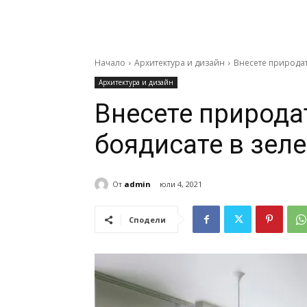
Начало
Архитектура и дизайн
Внесете природата
Архитектура и дизайн
Внесете природат
боядисате в зел
От
admin
юли 4, 2021
Сподели