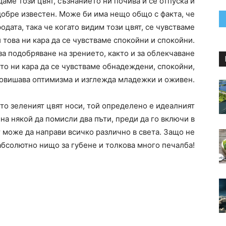
даме този цвят, съзнанието ни почива и се отпуска и
добре известен. Може би има нещо общо с факта, че
одата, така че когато видим този цвят, се чувстваме
 това ни кара да се чувстваме спокойни и спокойни.
 за подобряване на зрението, както и за облекчаване
то ни кара да се чувстваме обнадеждени, спокойни,
 Повишава оптимизма и изглежда младежки и оживен.
то зеленият цвят носи, той определено е идеалният
на някой да помисли два пъти, преди да го включи в
 може да направи всичко различно в света. Защо не
абсолютно нищо за губене и толкова много печалба!