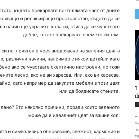
стото, където прекарвате по-голямата част от дните
окояващо и релаксиращо пространство, където да се
ъв начин ще украсите хола си, стига да се чувствате
добре, когато прекарвате времето си там.
 си по-приятен е чрез внедряване на зеления цвят в
по различни начини, например с някои детайли като
бено ако се чувствате скептично настроени, по този
ните лесно, ако не ви харесва. Или, ако ви харесва,
йно, като например да закупите мебели в този цвят
1
или да боядисате стените.
ф
П
зелено? Ето няколко причини, поради които зеленото
може да е идеалният цвят за вашия хол:
На
ми
н
ята и символизира обновяване, свежест, хармония и
те