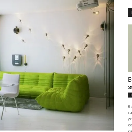
В
з
П
Въ
сигурно
ус
к
ка