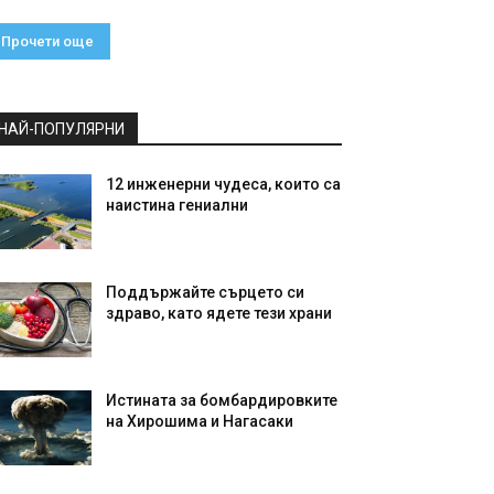
Прочети още
НАЙ-ПОПУЛЯРНИ
12 инженерни чудеса, които са
наистина гениални
Поддържайте сърцето си
здраво, като ядете тези храни
Истината за бомбардировките
на Хирошима и Нагасаки