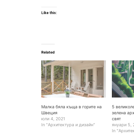
Like this:
Related
Малка бяла къща в горите на
5 великол
Швеция
зелена ар
юли 4, 2021
свят
In "Архитектура и дизайн"
януари 5,
In "Архите