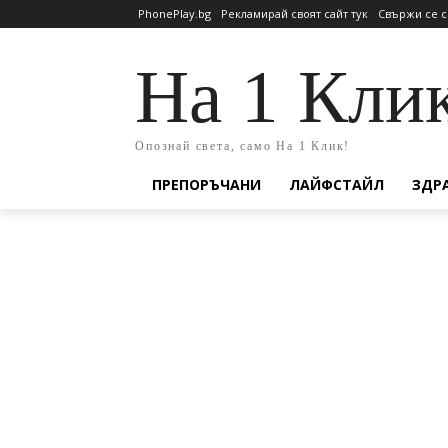
PhonePlay.bg
Рекламирай своят сайт тук
Свържи се с
На 1 Кли
Опознай света, само На 1 Клик!
ПРЕПОРЪЧАНИ
ЛАЙФСТАЙЛ
ЗДР