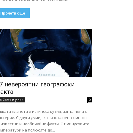
Прочети още
7 невероятни географски
акта
о Света и у Нас
0
шата планета е истинска кутия, изпълнена с
стерии. С други думи, тя е изпълнена с много
еизвестни и необичайни факти. От минусовите
мператури на полюсите до...