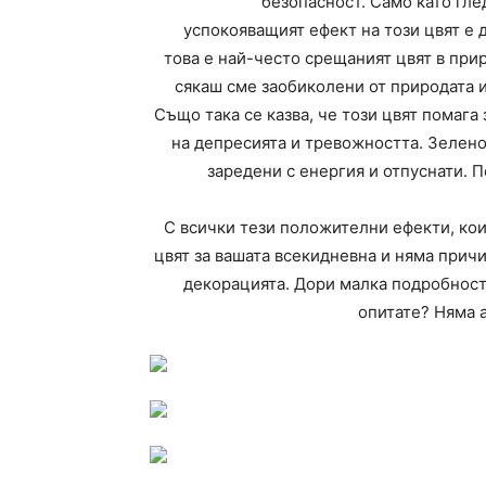
безопасност. Само като гле
успокояващият ефект на този цвят е 
това е най-често срещаният цвят в прир
сякаш сме заобиколени от природата и
Също така се казва, че този цвят помага
на депресията и тревожността. Зелено
заредени с енергия и отпуснати.
С всички тези положителни ефекти, кои
цвят за вашата всекидневна и няма причи
декорацията. Дори малка подробност
опитате? Няма 