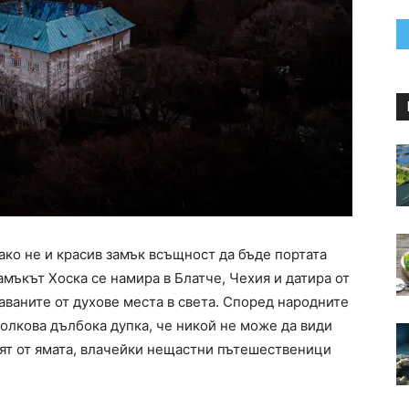
ако не и красив замък всъщност да бъде портата
амъкът Хоска се намира в Блатче, Чехия и датира от
таваните от духове места в света. Според народните
олкова дълбока дупка, че никой не може да види
ят от ямата, влачейки нещастни пътешественици