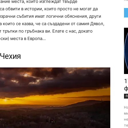
ание места, които изглеждат твърде
са обвити в истории, които просто не могат да
израчни събития имат логични обяснения, други
а които се казва, че са създадени от самия Дявол,
 тръпки по гръбнака ви. Елате с нас, докато
ски) места в Европа…
 Чехия
1
ф
П
На
ми
н
те