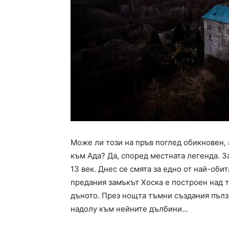
Може ли този на пръв поглед обикновен, 
към Ада? Да, според местната легенда. З
13 век. Днес се смята за едно от най-оби
предания замъкът Хоска е построен над т
дъното. През нощта тъмни създания пълз
надолу към нейните дълбини…