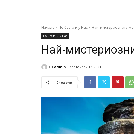
Начало
По Света и у Нас
Най-мистериозните мес
По Света и у Нас
Най-мистериозни
От
admin
септември 13, 2021
Сподели