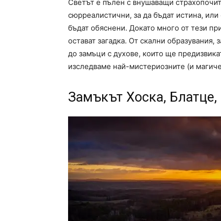
Светът е пълен с внушаващи страхопочит
сюрреалистични, за да бъдат истина, или 
бъдат обяснени. Докато много от тези пр
остават загадка. От скални образувания, з
до замъци с духове, които ще предизвикат
изследваме най-мистериозните (и магиче
Замъкът Хоска, Блатце,