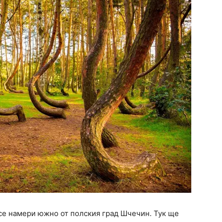
се намери южно от полския град Шчечин. Тук ще