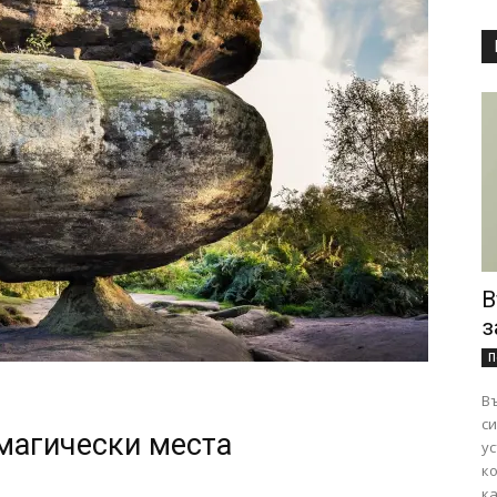
В
з
П
Въ
сигурно
магически места
ус
к
ка