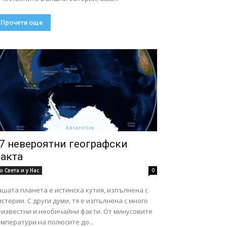
Прочети още
7 невероятни географски
акта
о Света и у Нас
0
шата планета е истинска кутия, изпълнена с
стерии. С други думи, тя е изпълнена с много
еизвестни и необичайни факти. От минусовите
мператури на полюсите до...