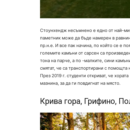
Стоунхендж несъмнено е едно от най-ми
паметник може да бъде намерен в равнина
пр.н.е. И все пак начина, по който се е п
големите камъни от сарсен са произведен
тона на парче, а по -малките, сини камъ
смятат, че са транспортирани с помощта 
През 2019 г. студенти откриват, че хорат
мазнина, за да ги повдигнат на място.
Крива гора, Грифино, П