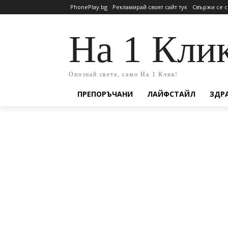
PhonePlay.bg
Рекламирай своят сайт тук
Свържи се с
На 1 Кли
Опознай света, само На 1 Клик!
ПРЕПОРЪЧАНИ
ЛАЙФСТАЙЛ
ЗДР