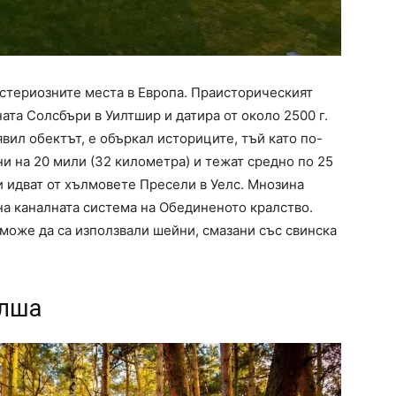
стериозните места в Европа. Праисторическият
та Солсбъри в Уилтшир и датира от около 2500 г.
оявил обектът, е объркал историците, тъй като по-
и на 20 мили (32 километра) и тежат средно по 25
ни идват от хълмовете Пресели в Уелс. Мнозина
на каналната система на Обединеното кралство.
а може да са използвали шейни, смазани със свинска
олша