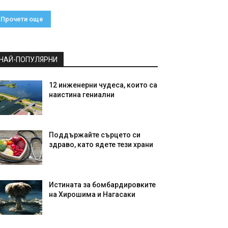
Прочети още
НАЙ-ПОПУЛЯРНИ
12 инженерни чудеса, които са
наистина гениални
Поддържайте сърцето си
здраво, като ядете тези храни
Истината за бомбардировките
на Хирошима и Нагасаки