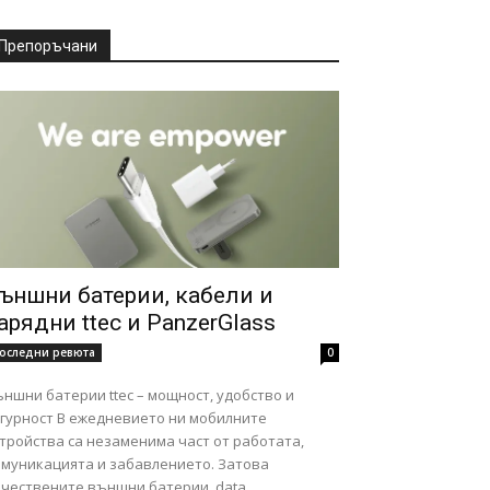
Препоръчани
ъншни батерии, кабели и
арядни ttec и PanzerGlass
оследни ревюта
0
ншни батерии ttec – мощност, удобство и
ст В ежедневието ни мобилните
тройства са незаменима част от работата,
омуникацията и забавлението. Затова
чествените външни батерии, data...