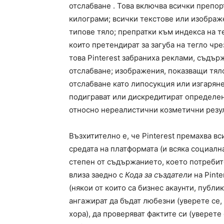
отслабване . Това включва всички препор
килограми; всички текстове или изображ
типове тяло; препратки към индекса на т
които претендират за загуба на тегло чр
това Pinterest забраниха реклами, съдър
отслабване; изображения, показващи тял
отслабване като липосукция или изгаряне
подиграват или дискредитират определен
относно нереалистични козметични резул
Възхитително е, че Pinterest премахва вс
средата на платформата (и всяка социал
степен от съдържанието, което потребите
влиза заедно с
Кода за създатели
на Pinte
(някои от които са бизнес акаунти, публи
ангажират да бъдат любезни (уверете се
хора), да проверяват фактите си (уверете