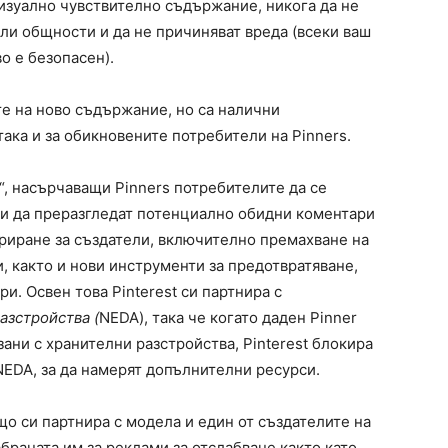
визуално чувствително съдържание, никога да не
и общности и да не причиняват вреда (всеки ваш
о е безопасен).
те на ново съдържание, но са налични
така и за обикновените потребители на Pinners.
“, насърчаващи Pinners потребителите да се
и да преразгледат потенциално обидни коментари
риране за създатели, включително премахване на
, както и нови инструменти за предотвратяване,
и. Освен това Pinterest си партнира с
азстройства (
NEDA), така че когато даден Pinner
ани с хранителни разстройства, Pinterest блокира
NEDA, за да намерят допълнителни ресурси.
що си партнира с модела и един от създателите на
абраната им за реклами за отслабване както като