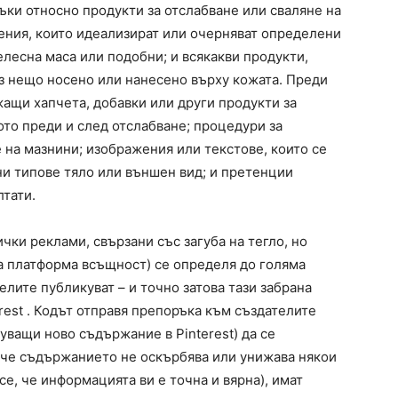
ъки относно продукти за отслабване или сваляне на
ения, които идеализират или очерняват определени
елесна маса или подобни; и всякакви продукти,
ез нещо носено или нанесено върху кожата. Преди
жащи хапчета, добавки или други продукти за
ото преди и след отслабване; процедури за
 на мазнини; изображения или текстове, които се
и типове тяло или външен вид; и претенции
тати.
ички реклами, свързани със загуба на тегло, но
на платформа всъщност) се определя до голяма
лите публикуват – и точно затова тази забрана
rest . Кодът отправя препоръка към създателите
куващи ново съдържание в Pinterest) да се
, че съдържанието не оскърбява или унижава някои
 се, че информацията ви е точна и вярна), имат