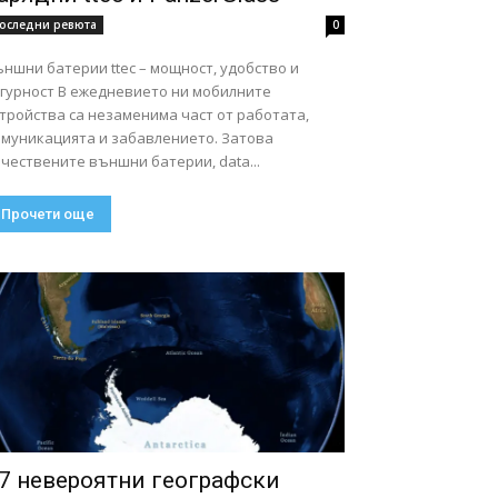
оследни ревюта
0
ншни батерии ttec – мощност, удобство и
ст В ежедневието ни мобилните
тройства са незаменима част от работата,
омуникацията и забавлението. Затова
чествените външни батерии, data...
Прочети още
7 невероятни географски