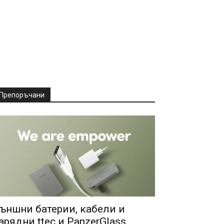
Препоръчани
ъншни батерии, кабели и
арядни ttec и PanzerGlass