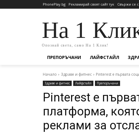
PhonePlay.bg
Рекламирай своят сайт тук
Свържи се с
На 1 Кли
Опознай света, само На 1 Клик!
ПРЕПОРЪЧАНИ
ЛАЙФСТАЙЛ
ЗДР
Начало
Здраве и фитнес
Pinterest е първата с
Здраве и фитнес
Лайфстайл
Препоръчани
Pinterest е първ
платформа, коят
реклами за отсл