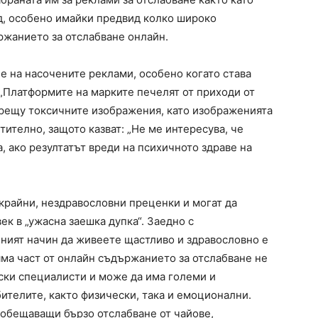
од, особено имайки предвид колко широко
ржанието за отслабване онлайн.
е на насочените реклами, особено когато става
. „Платформите на марките печелят от приходи от
срещу токсичните изображения, като изображенията
тително, защото казват: „Не ме интересува, че
 ако резултатът вреди на психичното здраве на
 крайни, нездравословни преценки и могат да
ек в „ужасна заешка дупка“. Заедно с
еният начин да живеете щастливо и здравословно е
яма част от онлайн съдържанието за отслабване не
ски специалисти и може да има големи и
ителите, както физически, така и емоционални.
 обещаващи бързо отслабване от чайове,