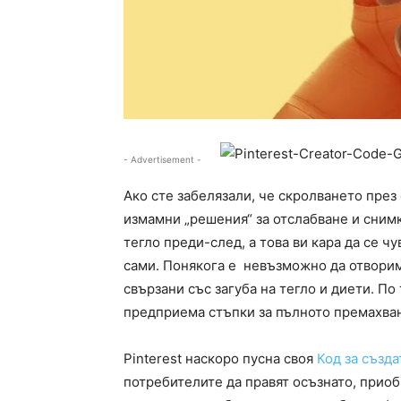
- Advertisement -
Ако сте забелязали, че скролването пре
измамни „решения“ за отслабване и снимк
тегло преди-след, а това ви кара да се ч
сами. Понякога е невъзможно да отвори
свързани със загуба на тегло и диети. По
предприема стъпки за пълното премахван
Pinterest наскоро пусна своя
Код за създ
потребителите да правят осъзнато, прио