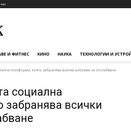
 нас
к
АВЕ И ФИТНЕС
КИНО
НАУКА
ТЕХНОЛОГИИ И УСТРО
оциална платформа, която забранява всички реклами за отслабване
ата социална
о забранява всички
абване