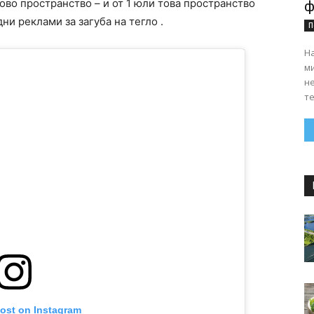
во пространство – и от 1 юли това пространство
ф
и реклами за загуба на тегло .
П
На
ми
н
те
post on Instagram