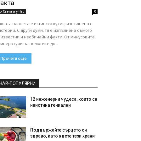
акта
о Света и у Нас
0
шата планета е истинска кутия, изпълнена с
стерии. С други думи, тя е изпълнена с много
еизвестни и необичайни факти. От минусовите
мператури на полюсите до...
Прочети още
НАЙ-ПОПУЛЯРНИ
12 инженерни чудеса, които са
наистина гениални
Поддържайте сърцето си
здраво, като ядете тези храни