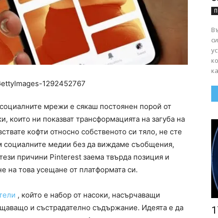
П
Въ
сигурно
ус
к
ка
з социалните мрежи е сякаш постоянен порой от
и, които ни показват трансформацията на загуба на
увствате кофти относно собственото си тяло, не сте
м социалните медии без да виждаме съобщения,
 тези причини Pinterest заема твърда позиция и
е на това усещане от платформата си.
атели
, който е набор от насоки, насърчаващи
бщаващо и състрадателно съдържание. Идеята е да
1