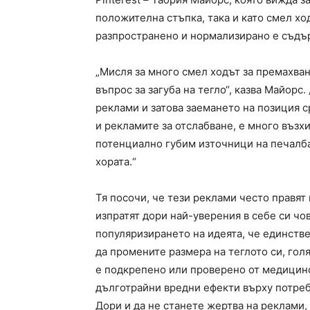
положителна стъпка, така и като смел х
разпространено и нормализирано е съдъ
„Мисля за много смел ходът за премахван
въпрос за загуба на тегло“, казва Майорс
реклами и затова заемането на позиция 
и рекламите за отслабване, е много възхи
потенциално губим източници на печалба,
хората.“
Тя посочи, че тези реклами често правят
изпратят дори най-уверения в себе си чов
популяризирането на идеята, че единств
да промените размера на теглото си, гол
е подкрепено или проверено от медицин
дълготрайни вредни ефекти върху потреб
Дори и да не станете жертва на реклами,