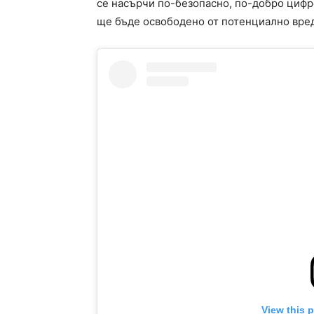
се насърчи по-безопасно, по-добро цифро
ще бъде освободено от потенциално вредн
View this 