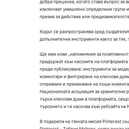
добра преценка, когато става въпрос за 
изключват умишлено определени групи ил
призив за действие или предизвикателств
Кодът се разпространява сред създатели
допълнителни инструменти както за тях, 
Ще има нови „напомняния за позитивност
придържат към насоките на платформата 
преди публикуване; инструменти за моде
коментари и филтриране на ключови думи
откриване и премахване на лоши коментар
Националната асоциация за хранителни р
търси ключови думи в платформата, свърз
търсенето и ги насочва към уебсайта на 
В подкрепа на тяхната мисия Pinterest съ
Pinterest – Табрия Майорс, която вижда з