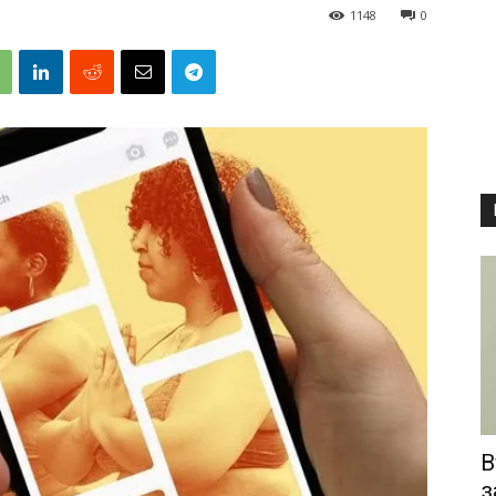
1148
0
В
з