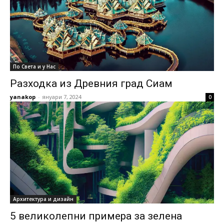
По Света и у Нас
Разходка из Древния град Сиам
yanakop
-
януари 7, 2024
0
Архитектура и дизайн
5 великолепни примера за зелена