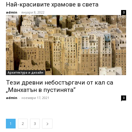
Най-красивите храмове в света
admin
-
януари 8, 2022
0
Архитектура и дизайн
Тези древни небостъргачи от кал са
„Манхатън в пустинята“
admin
-
ноември 17, 2021
0
1
2
3