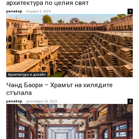
архитектура по целия свят
yanakop
-
януари 5, 2024
0
Архитектура и дизайн
Чанд Баори – Храмът на хилядите
стъпала
yanakop
-
декември 26, 2023
0