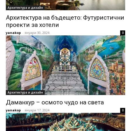
Архитектура и дизайн
Архитектура на бъдещето: Футуристични
проекти за хотели
yanakop
-
януари 30, 2024
0
Архитектура и дизайн
Даманхур – осмото чудо на света
yanakop
-
януари 17, 2024
0