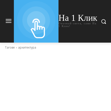
На 1 Клик
Опознай света, само На
1 Клик!
Тагове
архитектура