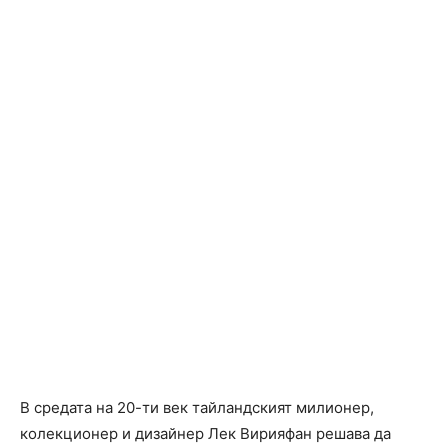
В средата на 20-ти век тайландският милионер,
колекционер и дизайнер Лек Вирияфан решава да