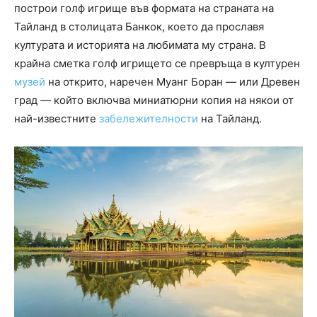
построи голф игрище във формата на страната на
Тайланд в столицата Банкок, което да прославя
културата и историята на любимата му страна. В
крайна сметка голф игрището се превръща в културен
музей
на открито, наречен Муанг Боран — или Древен
град — който включва миниатюрни копия на някои от
най-известните
забележителности
на Тайланд.