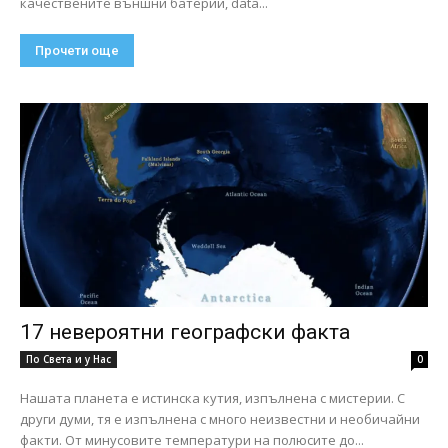
качествените външни батерии, data...
Прочети още
17 невероятни географски факта
По Света и у Нас
0
Нашата планета е истинска кутия, изпълнена с мистерии. С
други думи, тя е изпълнена с много неизвестни и необичайни
факти. От минусовите температури на полюсите до...