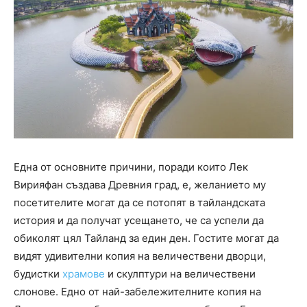
Една от основните причини, поради които Лек
Вирияфан създава Древния град, е, желанието му
посетителите могат да се потопят в тайландската
история и да получат усещането, че са успели да
обиколят цял ​​Тайланд за един ден. Гостите могат да
видят удивителни копия на величествени дворци,
будистки
храмове
и скулптури на величествени
слонове. Едно от най-забележителните копия на