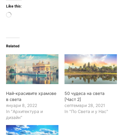
Like this:
L
o
a
d
i
n
Related
g
…
Най-красивите храмове
50 чудеса на света
в света
[Част 2]
януари 8, 2022
септември 28, 2021
In "Архитектура и
In "По Света и у Нас"
дизайн"