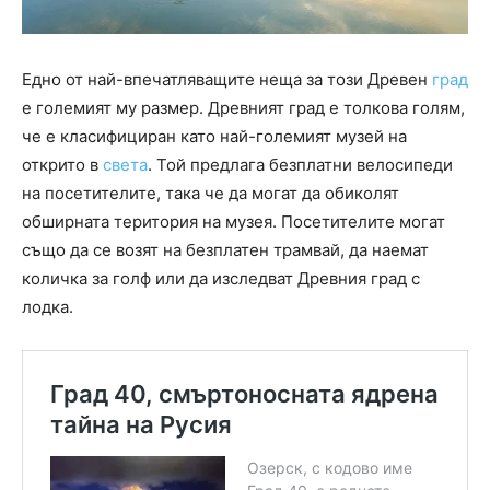
Едно от най-впечатляващите неща за този Древен
град
е големият му размер. Древният град е толкова голям,
че е класифициран като най-големият музей на
открито в
света
. Той предлага безплатни велосипеди
на посетителите, така че да могат да обиколят
обширната територия на музея. Посетителите могат
също да се возят на безплатен трамвай, да наемат
количка за голф или да изследват Древния град с
лодка.