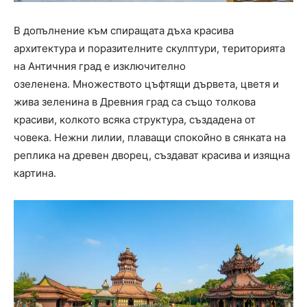
В допълнение към спиращата дъха красива
архитектура и поразителните скулптури, територията
на Античния град е изключително
озеленена. Множеството цъфтящи дървета, цветя и
жива зеленина в Древния град са също толкова
красиви, колкото всяка структура, създадена от
човека. Нежни лилии, плаващи спокойно в сянката на
реплика на древен дворец, създават красива и изящна
картина.