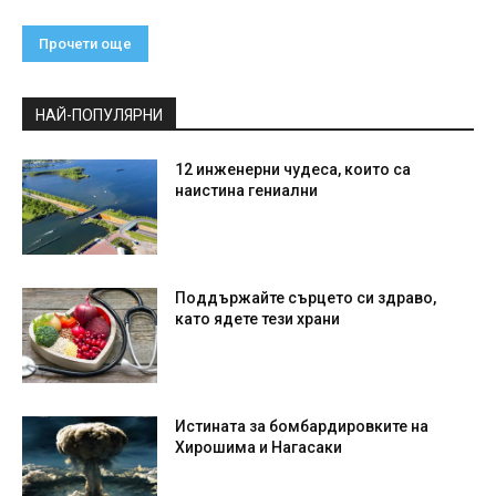
Прочети още
НАЙ-ПОПУЛЯРНИ
12 инженерни чудеса, които са
наистина гениални
Поддържайте сърцето си здраво,
като ядете тези храни
Истината за бомбардировките на
Хирошима и Нагасаки