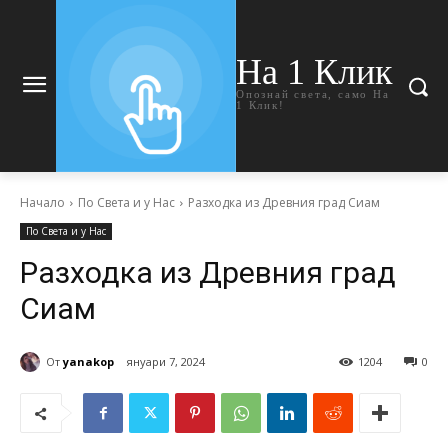
На 1 Клик
Опознай света, само На
1 Клик!
Начало
По Света и у Нас
Разходка из Древния град Сиам
По Света и у Нас
Разходка из Древния град
Сиам
От
yanakop
януари 7, 2024
1204
0