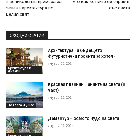
5 великолепни примера за
Ето как котките се справят
зелена архитектура по
със света
целия свят
СХОДНИ СТАТИИ
Архитектура на бъдещето:
Футуристични проекти за хотели
януари 30, 2024
Архитектура и
дизайн
Красиви планини: Тайните на света (II
част)
януари 25, 2024
По Света и у Нас
Даманхур – осмото чудо на света
януари 17, 2024
Архитектура и