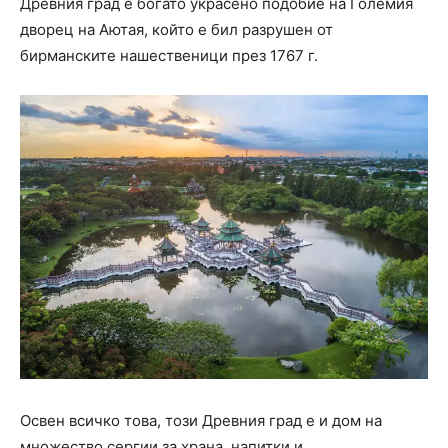
Древния град е богато украсено подобие на Големия
дворец на Аютая, който е бил разрушен от
бирманските нашественици през 1767 г.
Освен всичко това, този Древния град е и дом на
множество сергии за храна, напитки и