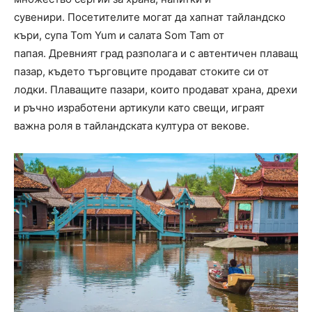
сувенири. Посетителите могат да хапнат тайландско
къри, супа Tom Yum и салата Som Tam от
папая. Древният град разполага и с автентичен плаващ
пазар, където търговците продават стоките си от
лодки. Плаващите пазари, които продават храна, дрехи
и ръчно изработени артикули като свещи, играят
важна роля в тайландската култура от векове.