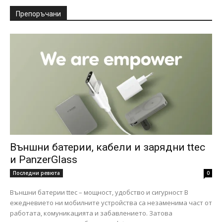
Препоръчани
Външни батерии, кабели и зарядни ttec
и PanzerGlass
Последни ревюта
0
Външни батерии ttec – мощност, удобство и сигурност В
ежедневието ни мобилните устройства са незаменима част от
работата, комуникацията и забавлението. Затова