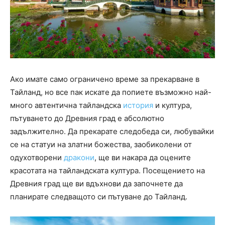
Ако имате само ограничено време за прекарване в
Тайланд, но все пак искате да попиете възможно най-
много автентична тайландска
история
и култура,
пътуването до Древния град е абсолютно
задължително. Да прекарате следобеда си, любувайки
се на статуи на златни божества, заобиколени от
одухотворени
дракони
, ще ви накара да оцените
красотата на тайландската култура. Посещението на
Древния град ще ви вдъхнови да започнете да
планирате следващото си пътуване до Тайланд.