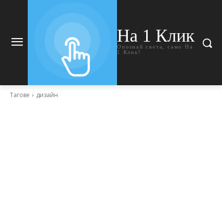
На 1 Клик
Опознай света, само На
1 Клик!
Тагове
дизайн