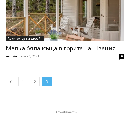
Архитектура и дизайн
Малка бяла къща в горите на Швеция
admin
-
юли 4, 2021
0
1
2
3
- Advertisment -