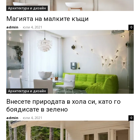
Архитектура и дизайн
Магията на малките къщи
admin
-
юли 4, 2021
0
Архитектура и дизайн
Внесете природата в хола си, като го
боядисате в зелено
admin
-
юли 4, 2021
0