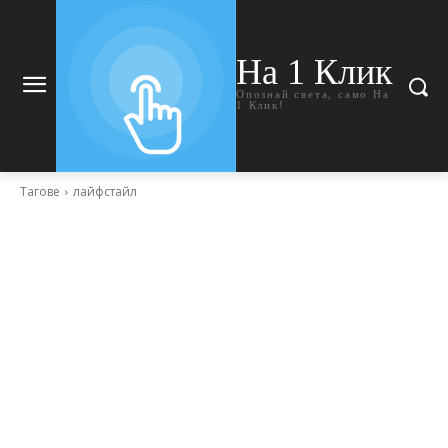
На 1 Клик
Опознай света, само На
1 Клик!
Тагове
лайфстайл