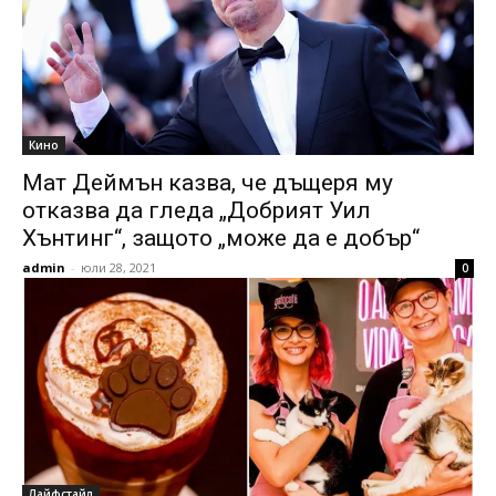
Кино
Мат Деймън казва, че дъщеря му
отказва да гледа „Добрият Уил
Хънтинг“, защото „може да е добър“
admin
-
юли 28, 2021
0
Лайфстайл