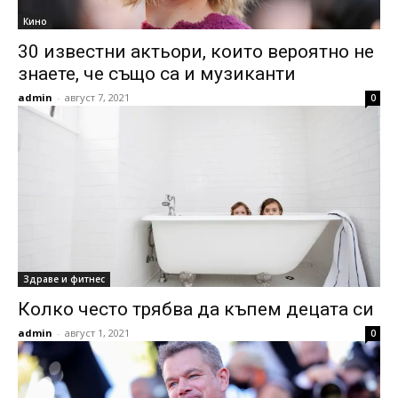
Кино
30 известни актьори, които вероятно не
знаете, че също са и музиканти
admin
-
август 7, 2021
0
Здраве и фитнес
Колко често трябва да къпем децата си
admin
-
август 1, 2021
0