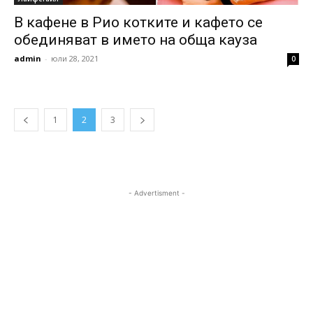
В кафене в Рио котките и кафето се
обединяват в името на обща кауза
admin
-
юли 28, 2021
0
1
2
3
- Advertisment -