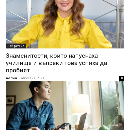
Лайфстайл
Знаменитости, които напуснаха
училище и въпреки това успяха да
пробият
admin
-
август 21, 2021
0