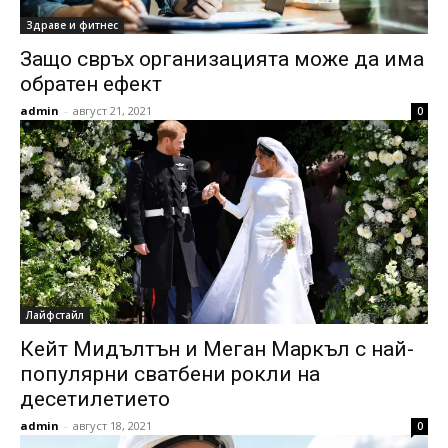
Здраве и фитнес
Защо свръх организацията може да има
обратен ефект
admin
-
август 21, 2021
0
Лайфстайл
Кейт Мидълтън и Меган Маркъл с най-
популярни сватбени рокли на
десетилетието
admin
-
август 18, 2021
0