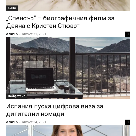
Кино
„Спенсър“ – биографичния филм за
Даяна с Кристен Стюарт
admin
-
август 31, 2021
0
Лайфстайл
Испания пуска цифрова виза за
дигитални номади
admin
-
август 24, 2021
0