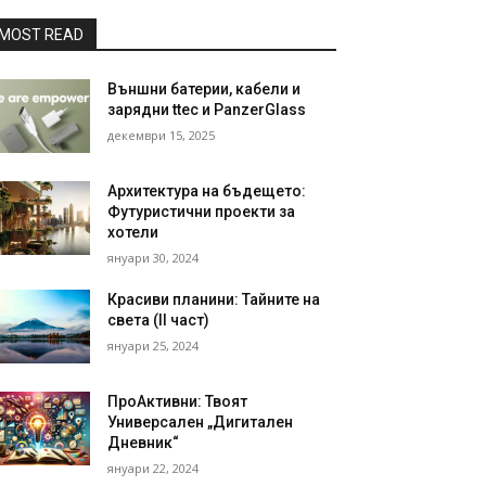
MOST READ
Външни батерии, кабели и
зарядни ttec и PanzerGlass
декември 15, 2025
Архитектура на бъдещето:
Футуристични проекти за
хотели
януари 30, 2024
Красиви планини: Тайните на
света (II част)
януари 25, 2024
ПроАктивни: Твоят
Универсален „Дигитален
Дневник“
януари 22, 2024