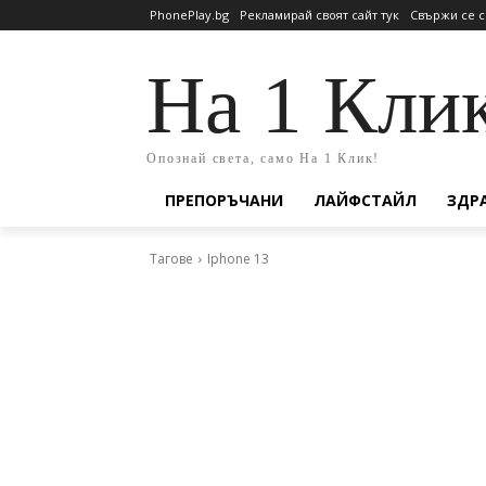
PhonePlay.bg
Рекламирай своят сайт тук
Свържи се с
На 1 Кли
Опознай света, само На 1 Клик!
ПРЕПОРЪЧАНИ
ЛАЙФСТАЙЛ
ЗДР
Тагове
Iphone 13