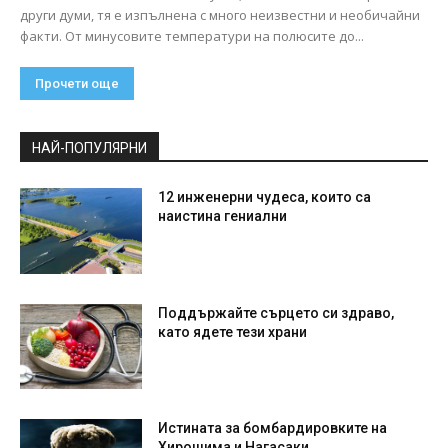
други думи, тя е изпълнена с много неизвестни и необичайни
факти. От минусовите температури на полюсите до...
Прочети още
НАЙ-ПОПУЛЯРНИ
12 инженерни чудеса, които са
наистина гениални
Поддържайте сърцето си здраво,
като ядете тези храни
Истината за бомбардировките на
Хирошима и Нагасаки