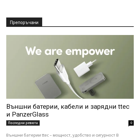
Препоръчани
Външни батерии, кабели и зарядни ttec
и PanzerGlass
Последни ревюта
0
Външни батерии ttec – мощност, удобство и сигурност В