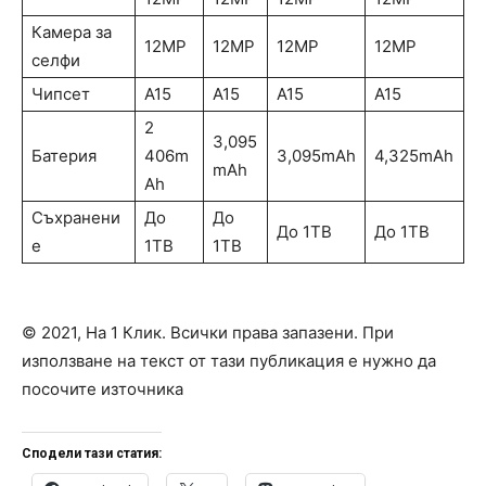
Камера за
12MP
12MP
12MP
12MP
селфи
Чипсет
A15
A15
A15
A15
2
3,095
Батерия
406m
3,095mAh
4,325mAh
mAh
Ah
Съхранени
До
До
До 1TB
До 1TB
е
1TB
1TB
© 2021, На 1 Клик. Всички права запазени. При
използване на текст от тази публикация е нужно да
посочите източника
Сподели тази статия: