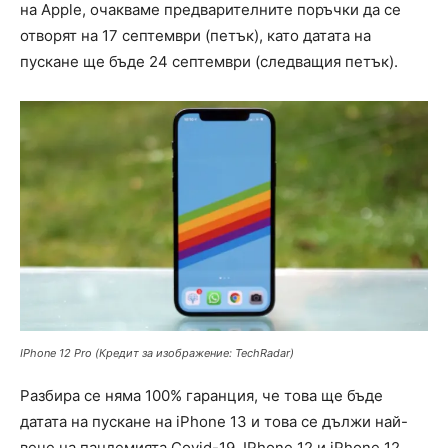
на Apple, очакваме предварителните поръчки да се
отворят на 17 септември (петък), като датата на
пускане ще бъде 24 септември (следващия петък).
IPhone 12 Pro (Кредит за изображение: TechRadar)
Разбира се няма 100% гаранция, че това ще бъде
датата на пускане на iPhone 13 и това се дължи най-
вече на пандемията Covid-19. IPhone 12 и iPhone 12