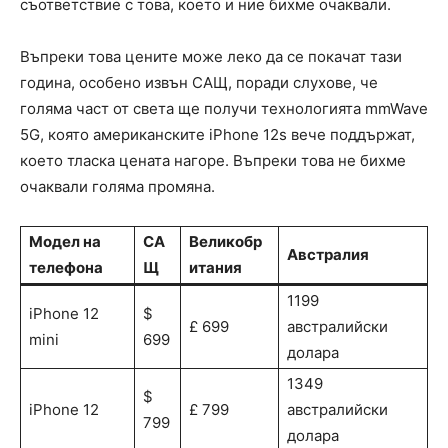
съответствие с това, което и ние бихме очаквали.
Въпреки това цените може леко да се покачат тази
година, особено извън САЩ, поради слухове, че
голяма част от света ще получи технологията mmWave
5G, която американските iPhone 12s вече поддържат,
което тласка цената нагоре. Въпреки това не бихме
очаквали голяма промяна.
Модел на
СА
Великобр
Австралия
телефона
Щ
итания
1199
iPhone 12
$
£ 699
австралийски
mini
699
долара
1349
$
iPhone 12
£ 799
австралийски
799
долара