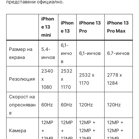
представени официално.
iPhon
iPhon
iPhone 13
iPhone 13
e 13
e 13
Pro
Pro Max
mini
6,1-
Размер на
5.4-
инчо
6,1-инчов
6.7-инчов
екрана
инчов
в
2340
2532
2532 x
2778 x
Резолюция
x
x
1170
1284
1080
1170
Скорост на
опресняван
60Hz
60Hz
120Hz
120Hz
е
12MP
12MP
12MP +
12MP +
Камера
+
+
12MP +
12MP +
12MP
12MP
12MP
12MP