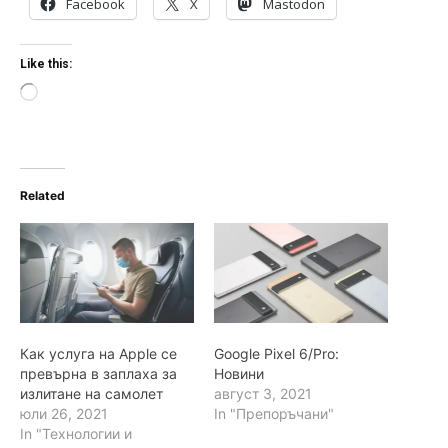
Facebook
X
Mastodon
Like this:
L
o
a
d
i
n
Related
g
…
Как услуга на Apple се
Google Pixel 6/Pro:
превърна в заплаха за
Новини
излитане на самолет
август 3, 2021
юли 26, 2021
In "Препоръчани"
In "Технологии и