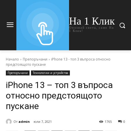
На 1 Клик
Опознай света, само На
1 Клик!
Начало
Препоръчани
iPhone 13 - топ 3 въпроса относно
предстоящото пускане
Препоръчани
Технологии и устройства
iPhone 13 – топ 3 въпроса
относно предстоящото
пускане
От
admin
юли 7, 2021
1765
0