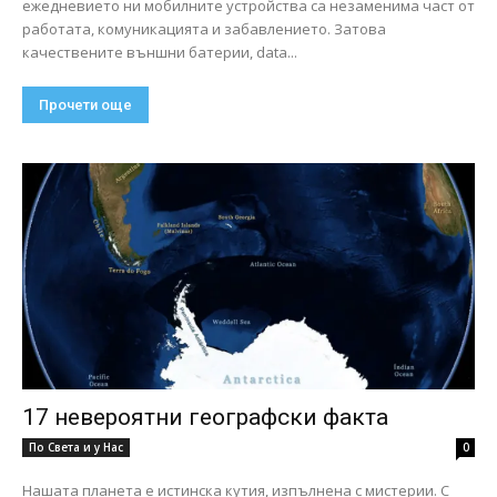
ежедневието ни мобилните устройства са незаменима част от
работата, комуникацията и забавлението. Затова
качествените външни батерии, data...
Прочети още
17 невероятни географски факта
По Света и у Нас
0
Нашата планета е истинска кутия, изпълнена с мистерии. С