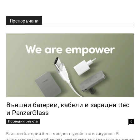
Препоръчани
Външни батерии, кабели и зарядни ttec
и PanzerGlass
Последни ревюта
0
Външни батерии ttec – мощност, удобство и сигурност В