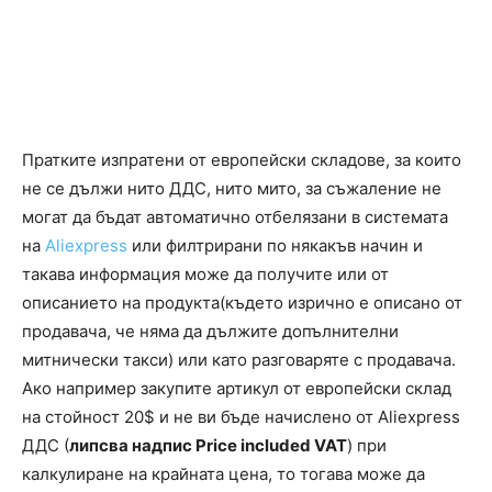
Пратките изпратени от европейски складове, за които
не се дължи нито ДДС, нито мито, за съжаление не
могат да бъдат автоматично отбелязани в системата
на
Aliexpress
или филтрирани по някакъв начин и
такава информация може да получите или от
описанието на продукта(където изрично е описано от
продавача, че няма да дължите допълнителни
митнически такси) или като разговаряте с продавача.
Ако например закупите артикул от европейски склад
на стойност 20$ и не ви бъде начислено от Aliexpress
ДДС (
липсва надпис Price included VAT
) при
калкулиране на крайната цена, то тогава може да