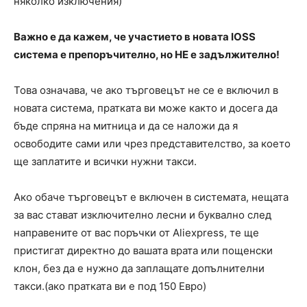
няколко изключения)
Важно е да кажем, че участието в новата IOSS
система е препоръчително, но НЕ е задължително!
Това означава, че ако търговецът не се е включил в
новата система, пратката ви може както и досега да
бъде спряна на митница и да се наложи да я
освободите сами или чрез представителство, за което
ще заплатите и всички нужни такси.
Ако обаче търговецът е включен в системата, нещата
за вас стават изключително лесни и буквално след
направените от вас поръчки от Aliexpress, те ще
пристигат директно до вашата врата или пощенски
клон, без да е нужно да заплащате допълнителни
такси.(ако пратката ви е под 150 Евро)