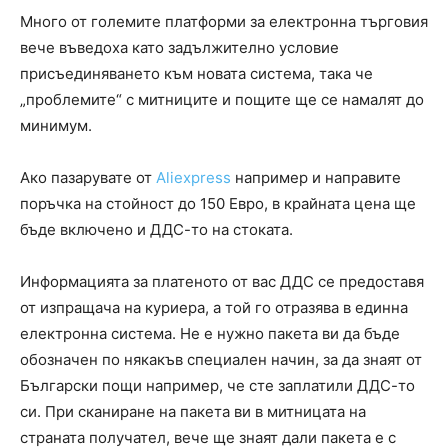
Много от големите платформи за електронна търговия
вече въведоха като задължително условие
присъединяването към новата система, така че
„проблемите“ с митниците и пощите ще се намалят до
минимум.
Ако пазарувате от
Aliexpress
например и направите
поръчка на стойност до 150 Евро, в крайната цена ще
бъде включено и ДДС-то на стоката.
Информацията за платеното от вас ДДС се предоставя
от изпращача на куриера, а той го отразява в единна
електронна система. Не е нужно пакета ви да бъде
обозначен по някакъв специален начин, за да знаят от
Български пощи например, че сте заплатили ДДС-то
си. При сканиране на пакета ви в митницата на
страната получател, вече ще знаят дали пакета е с