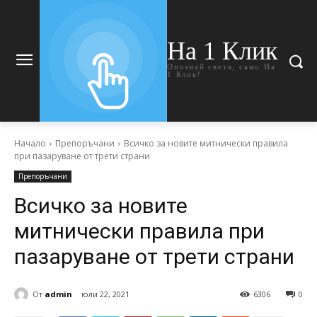
На 1 Клик
Опознай света, само На
1 Клик!
Начало
Препоръчани
Всичко за новите митнически правила
при пазаруване от трети страни
Препоръчани
Всичко за новите
митнически правила при
пазаруване от трети страни
От
admin
юли 22, 2021
6306
0