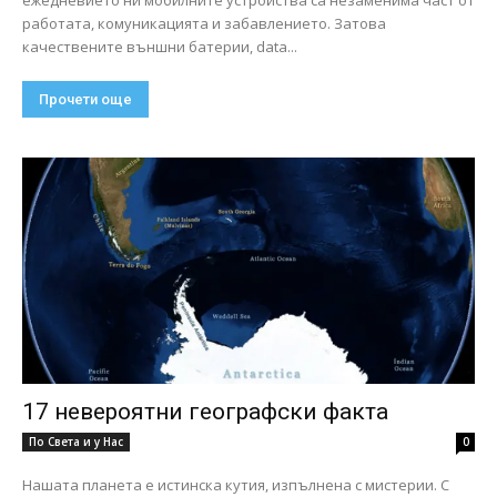
ежедневието ни мобилните устройства са незаменима част от
работата, комуникацията и забавлението. Затова
качествените външни батерии, data...
Прочети още
17 невероятни географски факта
По Света и у Нас
0
Нашата планета е истинска кутия, изпълнена с мистерии. С