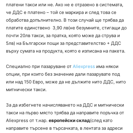
платени такси или не. Ако не е отразено в системата,
че ДДС е платено – той се маркира и след това се
обработва допълнително. В този случай ще трябва да
платите единствено 3,90 лв(не безумните, стигащи до
почти 20лв такси, за пратка, която може да струва и
5лв) на Български пощи за представителство + ДДС
върху сумата на продукта, която е изписана на пакета.
Специално при пазаруване от
Aliexpress
има някои
опции, при които без значение дали пазарувате под
или над 150 Евро, може да не дължите нито ДДС, нито
митнически такси.
За да избегнете начисляването на ДДС и митнически
такси на първо място трябва да направите поръчка от
Aliexpress от т.нар.
европейски склад
(след като
направите търсене в търсачката, в лентата за адреси