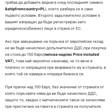
трябва да добавите веднага след последният символ
&shipfromcountry=PL
), което разбира се е само
първото условие. Второто задължително условие е
вашият изпращач да бъде регистриран като
юридическо(бизнес) лице в страна от ЕС.
Ако при завършване на поръчка от европейски склад
не ви бъде начислено допълнително ДДС,при покупка
на стока до 150 Евро(
липсва надпис Price included
VAT
), това най-вероятно означава, че то вече е
платено от изпращача при вкарването му в страната, в
която той се намира и оперира бизнеса си.
При пратки над 150 Евро, без значение от страната от
която поръчвате няма да ви бъде начислено ДДС,
защото то, заедно с митническите такси се начислява
при пристигане на пакета в страната на получателя.