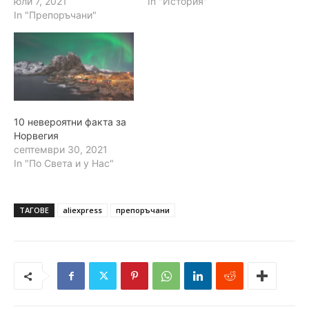
юли 7, 2021
In "История"
In "Препоръчани"
10 невероятни факта за
Норвегия
септември 30, 2021
In "По Света и у Нас"
ТАГОВЕ
aliexpress
препоръчани