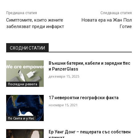
Предишна статия
Следваща статия
Симптомите, които жените
Новата ера на Жан Пол
забелязват преди инфаркт
Готие
СХОДНИ СТАТИИ
Външни батерии, кабели и зарядни ttec
и PanzerGlass
декември 15, 2025
Последни ревюта
17 невероятни географски факта
ноември 15, 2021
По Света и у Нас
Ер Уанг Донг – пещерата със собствен
климат