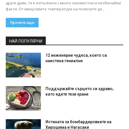
други думи, тя е изпълнена с много неизвестни и необичайни
факти. От минусовите температури на полюсите до...
Прочети още
НАЙ-ПОПУЛЯРНИ
12 инженерни чудеса, които са
наистина гениални
Поддържайте сърцето си здраво,
като ядете тези храни
Истината за бомбардировките на
Хирошима и Нагасаки