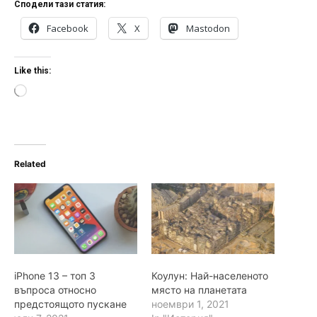
Сподели тази статия:
Facebook
X
Mastodon
Like this:
L
o
a
d
i
n
Related
g
…
iPhone 13 – топ 3
Коулун: Най-населеното
въпроса относно
място на планетата
предстоящото пускане
ноември 1, 2021