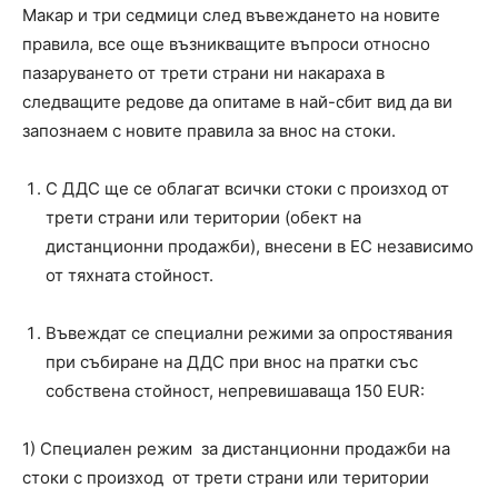
Макар и три седмици след въвеждането на новите
правила, все още възникващите въпроси относно
пазаруването от трети страни ни накараха в
следващите редове да опитаме в най-сбит вид да ви
запознаем с новите правила за внос на стоки.
С ДДС ще се облагат всички стоки с произход от
трети страни или територии (обект на
дистанционни продажби), внесени в ЕС независимо
от тяхната стойност.
Въвеждат се специални режими за опростявания
при събиране на ДДС при внос на пратки със
собствена стойност, непревишаваща 150 EUR:
1) Специален режим за дистанционни продажби на
стоки с произход от трети страни или територии