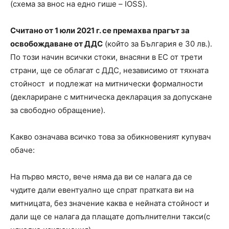
(схема за внос на едно гише – IOSS).
Считано от 1 юли 2021 г. се премахва прагът за
освобождаване от ДДС
(който за България е 30 лв.).
По този начин всички стоки, внасяни в ЕС от трети
страни, ще се облагат с ДДС, независимо от тяхната
стойност и подлежат на митнически формалности
(деклариране с митническа декларация за допускане
за свободно обращение).
Какво означава всичко това за обикновеният купувач
обаче:
На първо място, вече няма да ви се налага да се
чудите дали евентуално ще спрат пратката ви на
митницата, без значение каква е нейната стойност и
дали ще се налага да плащате допълнителни такси(с