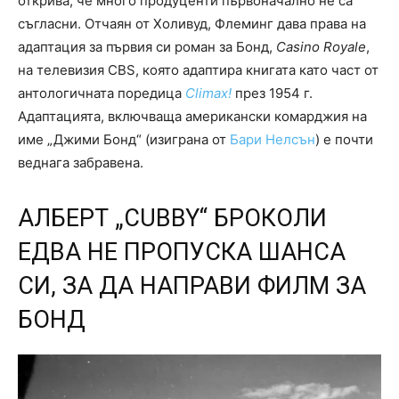
открива, че много продуценти първоначално не са
съгласни. Отчаян от Холивуд, Флеминг дава права на
адаптация за първия си роман за Бонд,
Casino Royale
,
на телевизия CBS, която адаптира книгата като част от
антологичната поредица
Climax!
през 1954 г.
Адаптацията, включваща американски комарджия на
име „Джими Бонд“ (изиграна от
Бари Нелсън
) е почти
веднага забравена.
АЛБЕРТ „CUBBY“ БРОКОЛИ
ЕДВА НЕ ПРОПУСКА ШАНСА
СИ, ЗА ДА НАПРАВИ ФИЛМ ЗА
БОНД