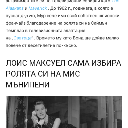
ангажиментите си по телевизионни сериали като
The
Alaskans
и
Maverick
. До 1962 г., годината, в която е
пуснат
д-р Н
о, Мур вече има свой собствен шпионски
франчайз благодарение на ролята си на Саймън
Темплар в телевизионната адаптация
на
„
Светеца
“
. Времето му като Бонд ще дойде малко
повече от десетилетие по-късно.
ЛОИС МАКСУЕЛ САМА ИЗБИРА
РОЛЯТА СИ НА МИС
МЪНИПЕНИ