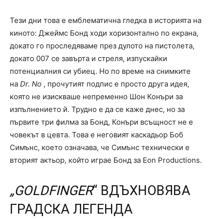
Тези дни това е емблематична гледка в историята на
киното: Джеймс Бонд ходи хоризонтално по екрана,
докато го проследяваме през дулото на пистолета,
докато 007 се завърта и стреля, изпускайки
потенциалния си убиец. Но по време на снимките
на
Dr. No
, прочутият подпис е просто друга идея,
която не изискваше непременно Шон Конъри за
изпълнението й. Трудно е да се каже днес, но за
първите три филма за Бонд, Конъри всъщност не е
човекът в цевта. Това е неговият каскадьор Боб
Симънс, което означава, че Симънс технически е
вторият актьор, който играе Бонд за Eon Productions.
„GOLDFINGER
“ ВДЪХНОВЯВА
ГРАДСКА ЛЕГЕНДА