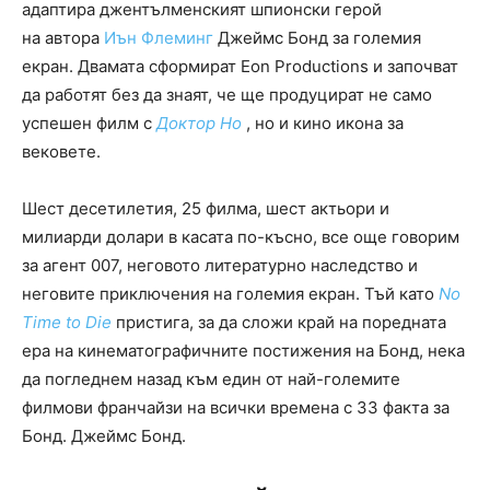
адаптира джентълменският шпионски герой
на автора
Иън Флеминг
Джеймс Бонд за големия
екран. Двамата сформират Eon Productions и започват
да работят без да знаят, че ще продуцират не само
успешен филм с
Доктор Но
, но и кино икона за
вековете.
Шест десетилетия, 25 филма, шест актьори и
милиарди долари в касата по-късно, все още говорим
за агент 007, неговото литературно наследство и
неговите приключения на големия екран. Тъй като
No
Time to Die
пристига, за да сложи край на поредната
ера на кинематографичните постижения на Бонд, нека
да погледнем назад към един от най-големите
филмови франчайзи на всички времена с 33 факта за
Бонд. Джеймс Бонд.