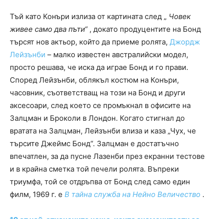
Тъй като Конъри излиза от картината след „
Човек
живее само два пъти“
, докато продуцентите на Бонд
търсят нов актьор, който да приеме ролята,
Джордж
Лейзънби
– малко известен австралийски модел,
просто решава, че иска да играе Бонд и го прави.
Според Лейзънби, облякъл костюм на Конъри,
часовник, съответстващ на този на Бонд и други
аксесоари, след което се промъкнал в офисите на
Залцман и Броколи в Лондон. Когато стигнал до
вратата на Залцман, Лейзънби влиза и каза „Чух, че
търсите Джеймс Бонд“. Залцман е достатъчно
впечатлен, за да пусне Лазенби през екранни тестове
и в крайна сметка той печели ролята. Въпреки
триумфа, той се отдръпва от Бонд след само един
филм, 1969 г. е
В тайна служба на Нейно Величество
.