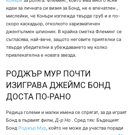
Конъри
за ролята. Флеминг, който има много ясни
идеи за личната си визия за Бонд, не е впечатлен ,
мислейки, че Конъри изглежда твърде груб и е по-
скоро каскадьор, отколкото харизматичен
джентълмен шпионин. В крайна сметка Флеминг се
съгласява, най-вече, защото неговите приятелки са
твърде убедителни в убеждаването му колко
привлекателна е новата звезда.
РОДЖЪР МУР ПОЧТИ
ИЗИГРАВА ДЖЕЙМС БОНД
ДОСТА ПО-РАНО
Редица големи и малки имена се спрягат, за да играят
Бонд в първият филм,
Д-р Но
. Сред тях: Бъдещият
Бонд
Роджър Мур
, който не може да участва поради