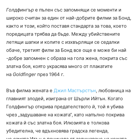
Голдфингър
е пълен със запомнящи се моменти и
широко считан за един от най-добрите филми за Бонд,
както и този, който поставя стандарта за това, което
поредицата трябва да бъде. Между убийствените
летящи шапки и колите с изхвърлящи се седалки
обаче, третият филм за Бонд все още е може би най
-добре запомнен с образа на гола жена, покрита със
златна боя, която украсява много от плакатите
на
Goldfinger
през 1964 г.
Във филма жената е
Джил Мастърстън
, любовница на
главният злодей, изиграна от Шърли Ийтън. Когато
Голдфингър открива предателството й, той я убива
чрез „задушаване на кожата“, като напълно покрива
кожата й със златна боя. Илюзията е толкова
убедителна, че вдъхновява градска легенда,
че
самата
Итън е починала от задушаване на кожата