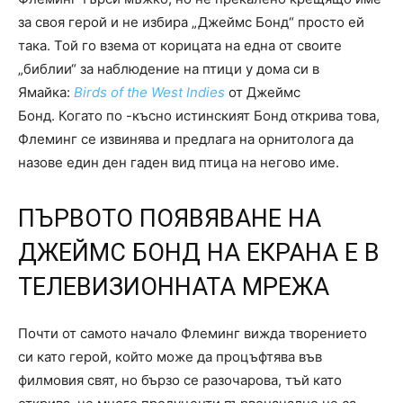
за своя герой и не избира „Джеймс Бонд“ просто ей
така. Той го взема от корицата на една от своите
„библии“ за наблюдение на птици у дома си в
Ямайка:
Birds of the West Indies
от Джеймс
Бонд. Когато по -късно истинският Бонд открива това,
Флеминг се извинява и предлага на орнитолога да
назове един ден гаден вид птица на негово име.
ПЪРВОТО ПОЯВЯВАНЕ НА
ДЖЕЙМС БОНД НА ЕКРАНА Е В
ТЕЛЕВИЗИОННАТА МРЕЖА
Почти от самото начало Флеминг вижда творението
си като герой, който може да процъфтява във
филмовия свят, но бързо се разочарова, тъй като