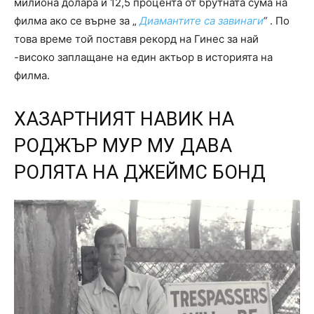
милиона долара и 12,5 процента от брутната сума на
филма ако се върне за „
Диамантите са завинаги
“
. По
това време той поставя рекорд на Гинес за най
-високо заплащане на един актьор в историята на
филма.
ХАЗАРТНИЯТ НАВИК НА
РОДЖЪР МУР МУ ДАВА
РОЛЯТА НА ДЖЕЙМС БОНД