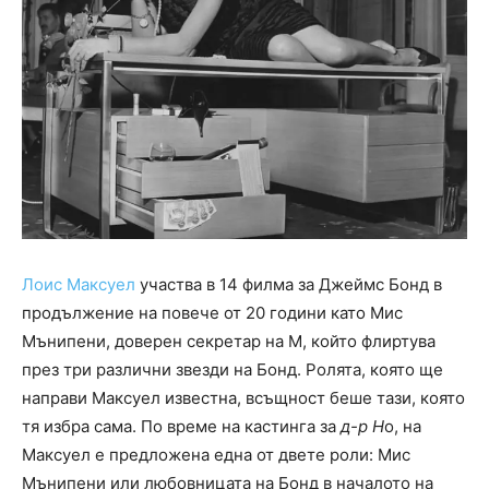
Лоис Максуел
участва в 14 филма за Джеймс Бонд в
продължение на повече от 20 години като Мис
Мънипени, доверен секретар на М, който флиртува
през три различни звезди на Бонд. Ролята, която ще
направи Максуел известна, всъщност беше тази, която
тя избра сама. По време на кастинга за
д-р Н
о, на
Максуел е предложена една от двете роли: Мис
Мънипени или любовницата на Бонд в началото на