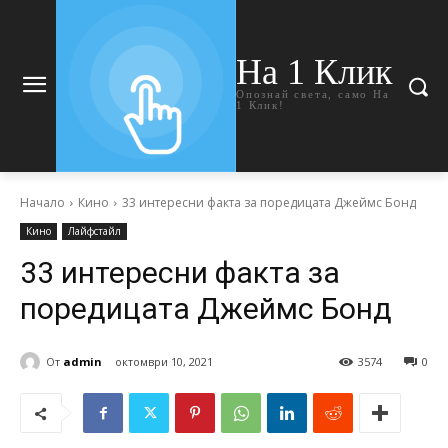
На 1 Клик
Опознай света, само На
1 Клик!
Начало
Кино
33 интересни факта за поредицата Джеймс Бонд
Кино
Лайфстайл
33 интересни факта за
поредицата Джеймс Бонд
От
admin
октомври 10, 2021
3574
0