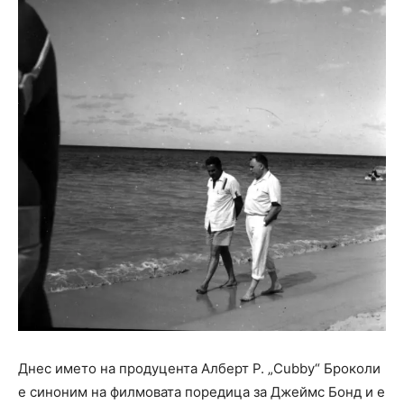
Днес името на продуцента Алберт Р. „Cubby“ Броколи
е синоним на филмовата поредица за Джеймс Бонд и е