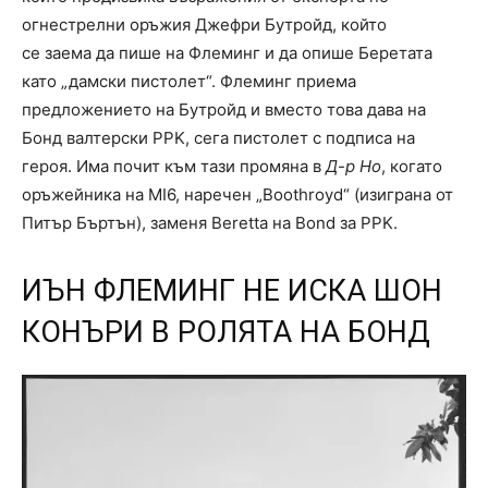
огнестрелни оръжия Джефри Бутройд, който
се заема да пише на Флеминг и да опише Беретата
като „дамски пистолет“. Флеминг приема
предложението на Бутройд и вместо това дава на
Бонд валтерски PPK, сега пистолет с подписа на
героя. Има почит към тази промяна в
Д-р Но
, когато
оръжейника на MI6, наречен „Boothroyd“ (изиграна от
Питър Бъртън), заменя Beretta на Bond за PPK.
ИЪН ФЛЕМИНГ НЕ ИСКА ШОН
КОНЪРИ В РОЛЯТА НА БОНД