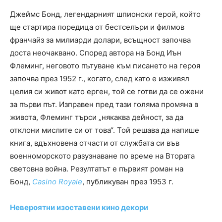
Джеймс Бонд, легендарният шпионски герой, който
ще стартира поредица от бестселъри и филмов
франчайз за милиарди долари, всъщност започва
доста неочаквано. Според автора на Бонд Иън
Флеминг, неговото пътуване към писането на героя
започва през 1952 г., когато, след като е изживял
целия си живот като ерген, той се готви да се ожени
за първи път. Изправен пред тази голяма промяна в
живота, Флеминг търси „някаква дейност, за да
отклони мислите си от това“. Той решава да напише
книга, вдъхновена отчасти от службата си във
военноморското разузнаване по време на Втората
световна война. Резултатът е първият роман на
Бонд,
Casino Royale
, публикуван през 1953 г.
Невероятни изоставени кино декори