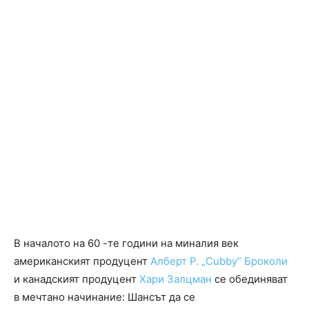
В началото на 60 -те години на миналия век
американският продуцент
Алберт Р. „Cubby“ Броколи
и канадският продуцент
Хари Залцман
се обединяват
в мечтано начинание: Шансът да се