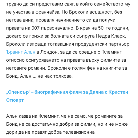
трудно да си представим свят, в който семейството му
не участва в франчайза. Но Броколи всъщност, без
негова вина, проваля начинанието си да получи
правата на 007 първоначално. В края на 50-те години,
докато се грижи за болната си съпруга Недра Кларк,
Броколи изпраща тогавашния продуцентски партньор
Ървинг Алън
в Лондон, за да се срещне с Флеминг
относно осигуряването на правата върху филмите за
неговите романи. Броколи е голям фен на книгите за
Бонд. Алън … не чак толкова.
„Спенсър“ – биографичния филм за Даяна с Кристен
Стюарт
Алън казва на Флеминг, че не само, че романите за
Бонд не са достатъчно добри за филми, но и че може
дори да не правят добра телевизионна