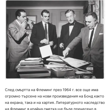
След смъртта на Флеминг през 1964 г. все още има
огромно търсене на нови произведения на Бонд както
на екрана, така и на хартия. Литературното наследство
на Флеминг в крайна сметка ще бъде пренесено в