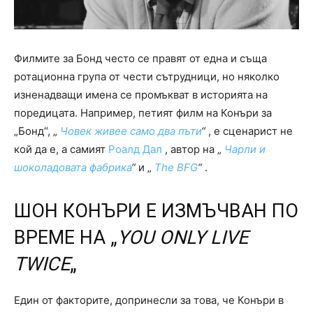
Филмите за Бонд често се правят от една и съща
ротационна група от чести сътрудници, но няколко
изненадващи имена се промъкват в историята на
поредицата. Например, петият филм на Конъри за
„Бонд“, „
Човек живее само два пъти
“
, е сценарист не
кой да е, а самият
Роалд Дал
, автор на „
Чарли и
шоколадовата фабрика
“
и „
The BFG
“
.
ШОН КОНЪРИ Е ИЗМЪЧВАН ПО
ВРЕМЕ НА „
YOU ONLY LIVE
TWICE
„
Един от факторите, допринесли за това, че Конъри в