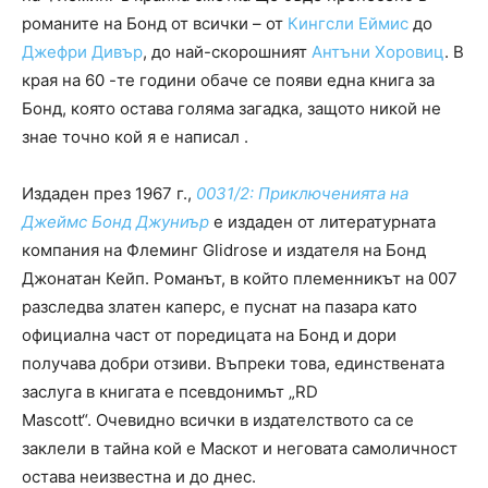
романите на Бонд от всички – от
Кингсли Еймис
до
Джефри Дивър
, до най-скорошният
Антъни Хоровиц
. В
края на 60 -те години обаче се появи една книга за
Бонд, която остава голяма загадка, защото никой не
знае точно кой я е написал .
Издаден през 1967 г.,
0031/2: Приключенията на
Джеймс Бонд Джуниър
е издаден от литературната
компания на Флеминг Glidrose и издателя на Бонд
Джонатан Кейп. Романът, в който племенникът на 007
разследва златен каперс, е пуснат на пазара като
официална част от поредицата на Бонд и дори
получава добри отзиви. Въпреки това, единствената
заслуга в книгата е псевдонимът „RD
Mascott“. Очевидно всички в издателството са се
заклели в тайна кой е Маскот и неговата самоличност
остава неизвестна и до днес.