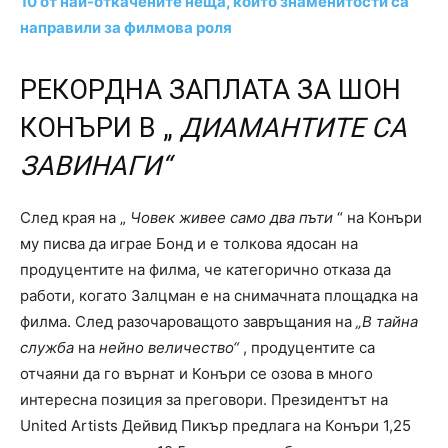
10 от най-откачените неща, които знаменитости са
направили за филмова роля
РЕКОРДНА ЗАПЛАТА ЗА ШОН
КОНЪРИ В „
ДИАМАНТИТЕ СА
ЗАВИНАГИ“
След края на „
Човек живее само два пъти
“ на Конъри
му писва да играе Бонд и е толкова ядосан на
продуцентите на филма, че категорично отказа да
работи, когато Залцман е на снимачната площадка на
филма. След разочароващото завръщания на
„В тайна
служба
на
нейно величество“
, продуцентите са
отчаяни да го върнат и Конъри се озова в много
интересна позиция за преговори. Президентът на
United Artists Дейвид Пикър предлага на Конъри 1,25