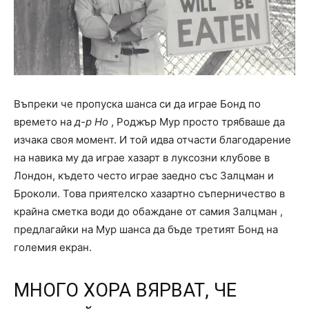
Въпреки че пропуска шанса си да играе Бонд по
времето на
д-р Но
, Роджър Мур просто трябваше да
изчака своя момент. И той идва отчасти благодарение
на навика му да играе хазарт в луксозни клубове в
Лондон, където често играе заедно със Залцман и
Броколи. Това приятелско хазартно съперничество в
крайна сметка води до обаждане от самия Залцман ,
предлагайки на Мур шанса да бъде третият Бонд на
големия екран.
МНОГО ХОРА ВЯРВАТ, ЧЕ