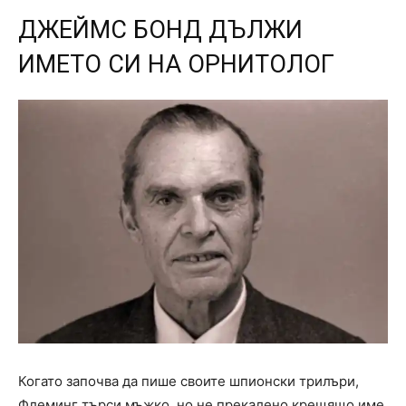
ДЖЕЙМС БОНД ДЪЛЖИ
ИМЕТО СИ НА ОРНИТОЛОГ
Когато започва да пише своите шпионски трилъри,
Флеминг търси мъжко, но не прекалено крещящо име