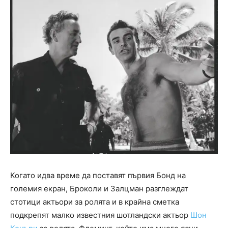
Когато идва време да поставят първия Бонд на
големия екран, Броколи и Залцман разглеждат
стотици актьори за ролята и в крайна сметка
подкрепят малко известния шотландски актьор
Шон