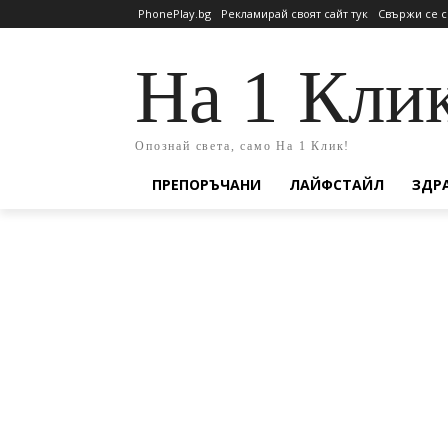
PhonePlay.bg
Рекламирай своят сайт тук
Свържи се с
На 1 Кли
Опознай света, само На 1 Клик!
ПРЕПОРЪЧАНИ
ЛАЙФСТАЙЛ
ЗДР