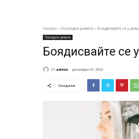
Начало
Последни ревюта
Боядисвайте се у дома
Последни ревюта
Боядисвайте се у
От
admin
декември 31, 2023
Сподели