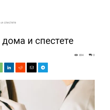
 и спестете
 дома и спестете
694
0