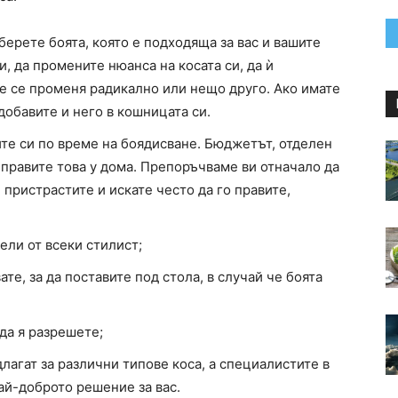
ерете боята, която е подходяща за вас и вашите
и, да промените нюанса на косата си, да ѝ
е се променя радикално или нещо друго. Ако имате
 добавите и него в кошницата си.
ите си по време на боядисване. Бюджетът, отделен
е правите това у дома. Препоръчваме ви отначало да
 пристрастите и искате често да го правите,
ели от всеки стилист;
те, за да поставите под стола, в случай че боята
 да я разрешете;
лагат за различни типове коса, а специалистите в
ай-доброто решение за вас.