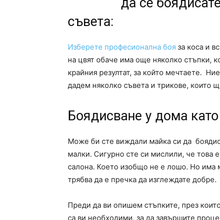
да се боядисат
съвета:
Изберете професионална боя
за коса и в
на цвят обаче има още няколко стъпки, к
крайния резултат, за който мечтаете. Ние
дадем няколко съвета и трикове, които ще
Боядисване у дома кат
Може би сте виждали майка си да боядисв
малки. Сигурно сте си мислили, че това 
салона. Което изобщо не е лошо. Но има 
трябва да е пречка да изглеждате добре.
Преди да ви опишем стъпките, през коит
са ви необходими, за да завършите проце