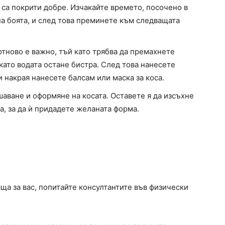
 са покрити добре. Изчакайте времето, посочено в
на боята, и след това преминете към следващата
отново е важно, тъй като трябва да премахнете
като водата остане бистра. След това нанесете
 накрая нанесете балсам или маска за коса.
шаване и оформяне на косата. Оставете я да изсъхне
а, за да ѝ придадете желаната форма.
яща за вас, попитайте консултантите във физически