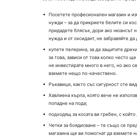
Посетете професионален магазин и изб
нужди – за да прикриете белите си кос
придадете блясък, дори ако нюансът н
нужда и от оксидант, не забравяйте да
купете пелерина, за да защитите дрех
за това, зависи от това колко често щ
не инвестирате много в него, но ако се
вземете нещо по-качествено.
Ръкавици, както със сигурност сте вид
Хавлиена кърпа, която вече не използва
попадне на пода;
подходящ за косата ви гребен, с който
Четки за боядисване – те също се пред
магазина ще ви помогнат да вземете н