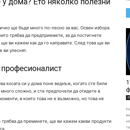
е у дома? Ето няколко полезни
сичко ще бъде много по-лесно за вас. Освен избора
оито трябва да предприемете, за да постигнете
 ще ви кажем как да го направите. След това ще ви
 ви улеснят.
о професионалист
1
а косата си у дома поне веднъж, когато сте били
ф
е много сложно, и сте предпочели да отидете в
П
моменти, в които това не е възможно, но това не
На
ми
н
о трябва да преминете, ще ви кажем какви продукти
те
са.