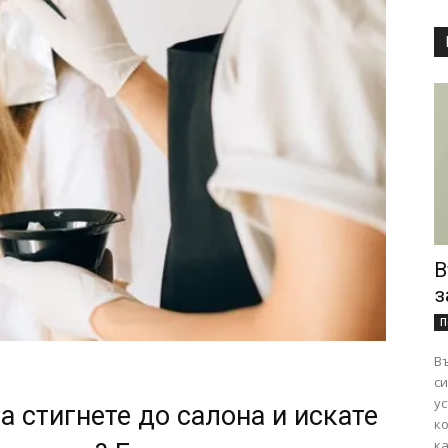
В
з
П
Въ
сигурно
ус
а стигнете до салона и искате
к
ка