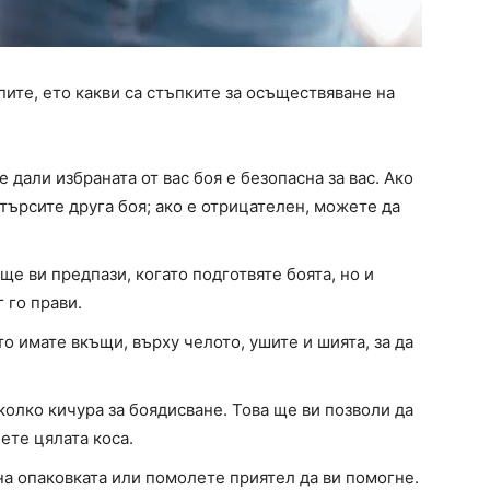
пите, ето какви са стъпките за осъществяване на
е дали избраната от вас боя е безопасна за вас. Ако
търсите друга боя; ако е отрицателен, можете да
ще ви предпази, когато подготвяте боята, но и
 го прави.
о имате вкъщи, върху челото, ушите и шията, за да
колко кичура за боядисване. Това ще ви позволи да
ете цялата коса.
а опаковката или помолете приятел да ви помогне.