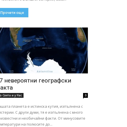
Прочети още
7 невероятни географски
акта
о Света и у Нас
0
шата планета е истинска кутия, изпълнена с
стерии. С други думи, тя е изпълнена с много
еизвестни и необичайни факти. От минусовите
мператури на полюсите до...