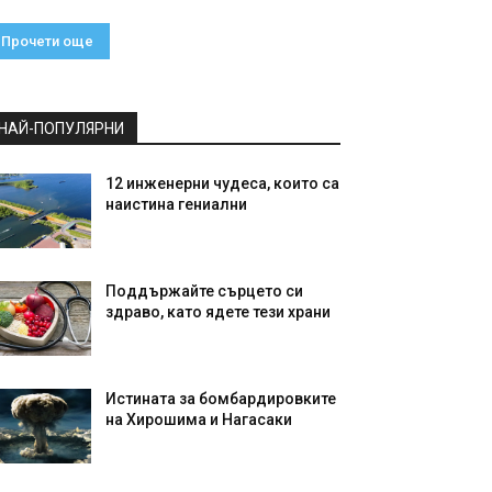
Прочети още
НАЙ-ПОПУЛЯРНИ
12 инженерни чудеса, които са
наистина гениални
Поддържайте сърцето си
здраво, като ядете тези храни
Истината за бомбардировките
на Хирошима и Нагасаки