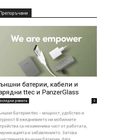
Препоръчани
ъншни батерии, кабели и
арядни ttec и PanzerGlass
оследни ревюта
0
ншни батерии ttec – мощност, удобство и
ст В ежедневието ни мобилните
тройства са незаменима част от работата,
омуникацията и забавлението. Затова
чествените външни батерии, data...