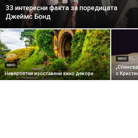
33 интересни факта за поредицата
Джеймс Бонд
КИНО
КИНО
„Спенсър
Невероятни изоставени кино декори
с Кристе