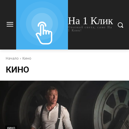
На 1 Клик
Опознай света, само На
1 Клик!
Начало
Кино
КИНО
КИНО