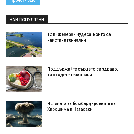
Прочети още
НАЙ-ПОПУЛЯРНИ
12 инженерни чудеса, които са
наистина гениални
Поддържайте сърцето си здраво,
като ядете тези храни
Истината за бомбардировките на
Хирошима и Нагасаки