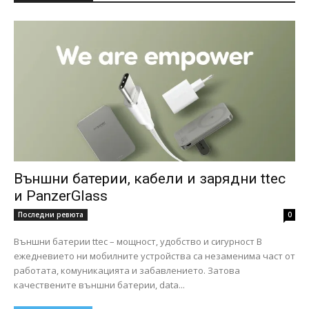
Външни батерии, кабели и зарядни ttec
и PanzerGlass
Последни ревюта
0
Външни батерии ttec – мощност, удобство и сигурност В
ежедневието ни мобилните устройства са незаменима част от
работата, комуникацията и забавлението. Затова
качествените външни батерии, data...