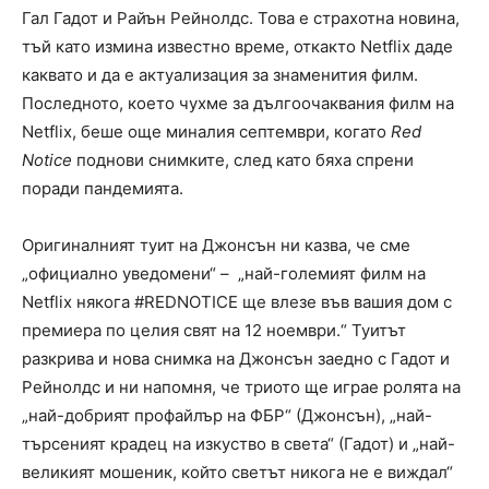
Гал Гадот и Райън Рейнолдс. Това е страхотна новина,
тъй като измина известно време, откакто Netflix даде
каквато и да е актуализация за знаменития филм.
Последното, което чухме за дългоочаквания филм на
Netflix, беше още миналия септември, когато
Red
Notice
поднови снимките, след като бяха спрени
поради пандемията.
Оригиналният туит на Джонсън ни казва, че сме
„официално уведомени“ – „най-големият филм на
Netflix някога #REDNOTICE ще влезе във вашия дом с
премиера по целия свят на 12 ноември.“ Туитът
разкрива и нова снимка на Джонсън заедно с Гадот и
Рейнолдс и ни напомня, че триото ще играе ролята на
„най-добрият профайлър на ФБР“ (Джонсън), „най-
търсеният крадец на изкуство в света“ (Гадот) и „най-
великият мошеник, който светът никога не е виждал“