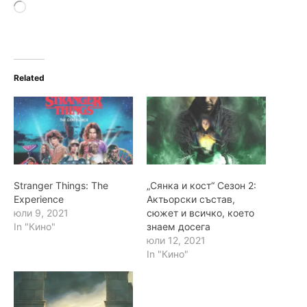
L
o
a
d
i
n
Related
g
…
Stranger Things: The
„Сянка и кост“ Сезон 2:
Experience
Актьорски състав,
юли 9, 2021
сюжет и всичко, което
In "Кино"
знаем досега
юли 12, 2021
In "Кино"