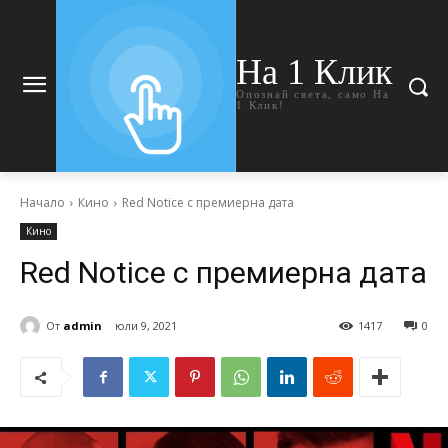
На 1 Клик
Опознай света, само На
1 Клик!
Начало
Кино
Red Notice с премиерна дата
Кино
Red Notice с премиерна дата
От
admin
юли 9, 2021
1417
0