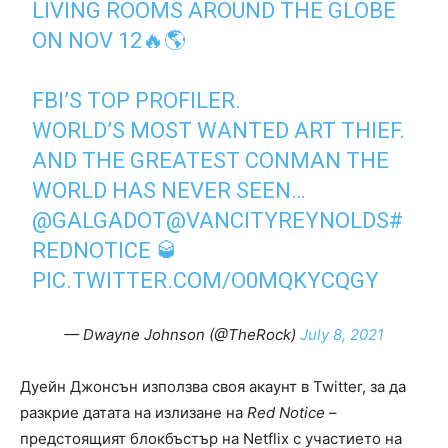
LIVING ROOMS AROUND THE GLOBE
ON NOV 12🔥🌎
FBI’S TOP PROFILER.
WORLD’S MOST WANTED ART THIEF.
AND THE GREATEST CONMAN THE
WORLD HAS NEVER SEEN…
@GALGADOT
@VANCITYREYNOLDS
#
REDNOTICE
🥃
PIC.TWITTER.COM/O0MQKYCQGY
— Dwayne Johnson (@TheRock)
July 8, 2021
Дуейн Джонсън използва своя акаунт в Twitter, за да
разкрие датата на излизане на
Red Notice
–
предстоящият блокбъстър на Netflix с участието на