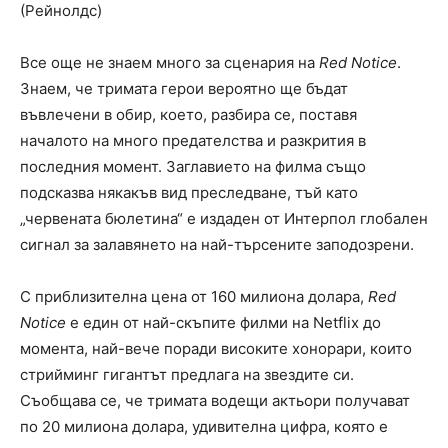
(Рейнолдс)
Все още не знаем много за сценария на
Red Notice
.
Знаем, че тримата герои вероятно ще бъдат
въвлечени в обир, което, разбира се, поставя
началото на много предателства и разкрития в
последния момент. Заглавието на филма също
подсказва някакъв вид преследване, тъй като
„червената бюлетина“ е издаден от Интерпол глобален
сигнал за залавянето на най-търсените заподозрени.
С приблизителна цена от 160 милиона долара,
Red
Notice
е един от най-скъпите филми на Netflix до
момента, най-вече поради високите хонорари, които
стрийминг гигантът предлага на звездите си.
Съобщава се, че тримата водещи актьори получават
по 20 милиона долара, удивителна цифра, която е