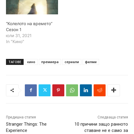
“Колелото на времето”
Сезон 1
юли 31, 2021
In "Кино"
ТАГОВЕ
кино
премиера
сериали
филми
Предишна статия
Следваща статия
Stranger Things: The
10 причини защо ранното
Experience
ставане не е само за