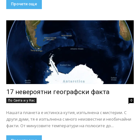
Прочети още
17 невероятни географски факта
По Света и у Нас
0
Нашата планета е истинска кутия, изпълнена с мистерии. С
други думи, тя е изпълнена с много неизвестни и необичайни
факти. От минусовите температури на полюсите до...