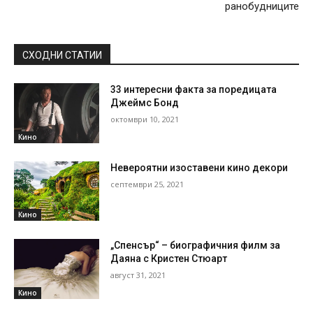
ранобудниците
СХОДНИ СТАТИИ
33 интересни факта за поредицата
Джеймс Бонд
октомври 10, 2021
Кино
Невероятни изоставени кино декори
септември 25, 2021
Кино
„Спенсър“ – биографичния филм за
Даяна с Кристен Стюарт
август 31, 2021
Кино