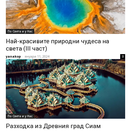
По Света и у Нас
Най-красивите природни чудеса на
света (III част)
yanakop
-
януари 11, 2024
0
По Света и у Нас
Разходка из Древния град Сиам