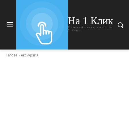
На 1 Клик
Опознай света, само На
1 Клик!
Тагове
екскурзия