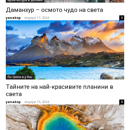
Архитектура и дизайн
Даманхур – осмото чудо на света
yanakop
-
януари 17, 2024
0
По Света и у Нас
Тайните на най-красивите планини в
света
yanakop
-
януари 15, 2024
0