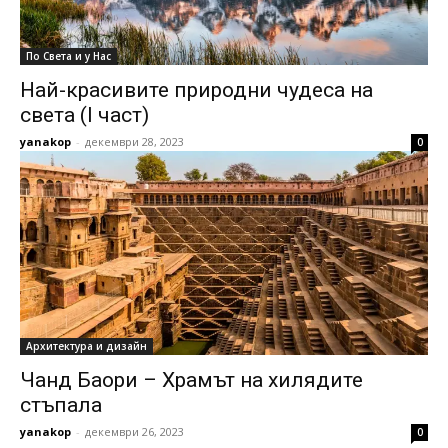
По Света и у Нас
Най-красивите природни чудеса на
света (I част)
yanakop
-
декември 28, 2023
0
Архитектура и дизайн
Чанд Баори – Храмът на хилядите
стъпала
yanakop
-
декември 26, 2023
0