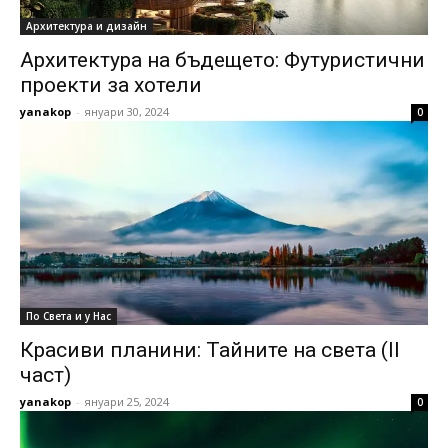
Архитектура и дизайн
Архитектура на бъдещето: Футуристични
проекти за хотели
yanakop
-
януари 30, 2024
0
По Света и у Нас
Красиви планини: Тайните на света (II
част)
yanakop
-
януари 25, 2024
0