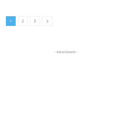
1
2
3
- Advertisment -