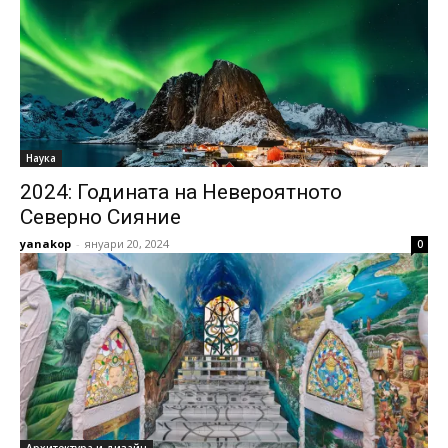
Наука
2024: Годината на Невероятното
Северно Сияние
yanakop
-
януари 20, 2024
0