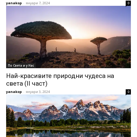
yanakop
-
януари 7, 2024
0
По Света и у Нас
Най-красивите природни чудеса на
света (II част)
yanakop
-
януари 3, 2024
0