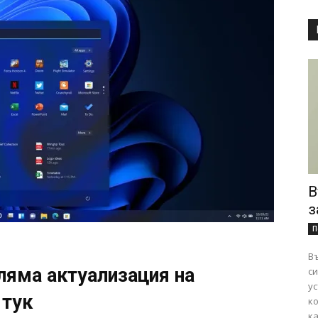
В
з
П
Въ
яма актуализация на
сигурно
ус
 тук
к
ка