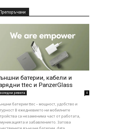
Препоръчани
ъншни батерии, кабели и
арядни ttec и PanzerGlass
оследни ревюта
0
ншни батерии ttec – мощност, удобство и
ст В ежедневието ни мобилните
тройства са незаменима част от работата,
омуникацията и забавлението. Затова
чествените външни батерии, data...