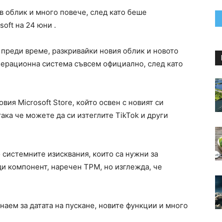
ов облик и много повече, след като беше
oft на 24 юни .
 преди време, разкривайки новия облик и новото
перационна система съвсем официално, след като
ия Microsoft Store, който освен с новият си
така че можете да си изтеглите TikTok и други
 системните изисквания, които са нужни за
ди компонент, наречен TPM, но изглежда, че
наем за датата на пускане, новите функции и много