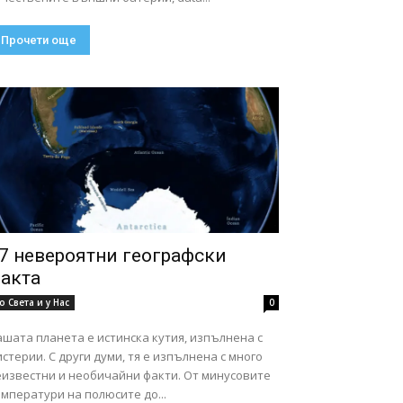
Прочети още
7 невероятни географски
акта
о Света и у Нас
0
шата планета е истинска кутия, изпълнена с
стерии. С други думи, тя е изпълнена с много
еизвестни и необичайни факти. От минусовите
мператури на полюсите до...