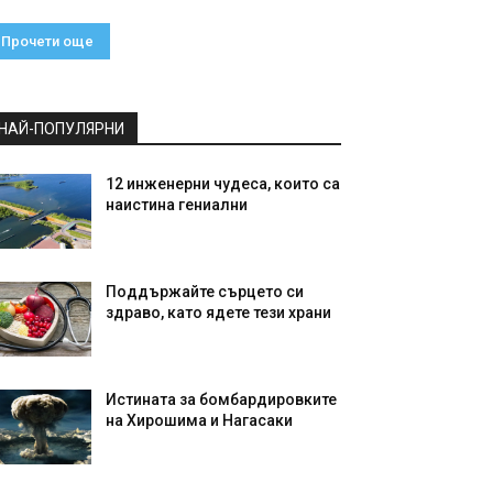
Прочети още
НАЙ-ПОПУЛЯРНИ
12 инженерни чудеса, които са
наистина гениални
Поддържайте сърцето си
здраво, като ядете тези храни
Истината за бомбардировките
на Хирошима и Нагасаки