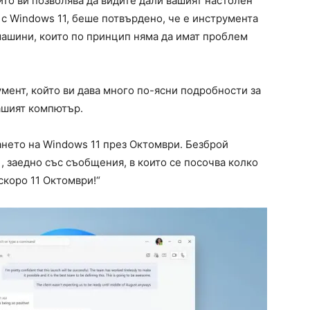
ойто ви позволява да видите дали вашият настолен
с Windows 11, беше потвърдено, че е инструмента
 машини, които по принцип няма да имат проблем
мент, който ви дава много по-ясни подробности за
вашият компютър.
зането на Windows 11 през Октомври. Безброй
, заедно със съобщения, в които се посочва колко
скоро 11 Октомври!“