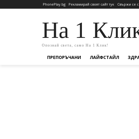
PhonePlay.bg
Рекламирай своят сайт тук
Свържи се с
На 1 Кли
Опознай света, само На 1 Клик!
ПРЕПОРЪЧАНИ
ЛАЙФСТАЙЛ
ЗДР