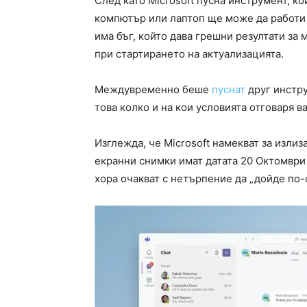
След като Microsoft пусна инструмент, к
компютър или лаптоп ще може да работи 
има бъг, който дава грешни резултати за
при стартирането на актуализацията.
Междувременно беше
пуснат
друг инстру
това колко и на кои условията отговаря 
Изглежда, че Microsoft намекват за изли
екранни снимки имат датата 20 Октомври 
хора очакват с нетърпение да „дойде по-