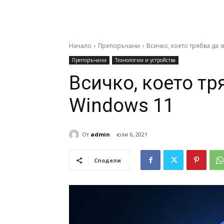
Начало
Препоръчани
Всичко, което трябва да 
Препоръчани
Технологии и устройства
Всичко, което тр
Windows 11
От
admin
юли 6, 2021
Сподели