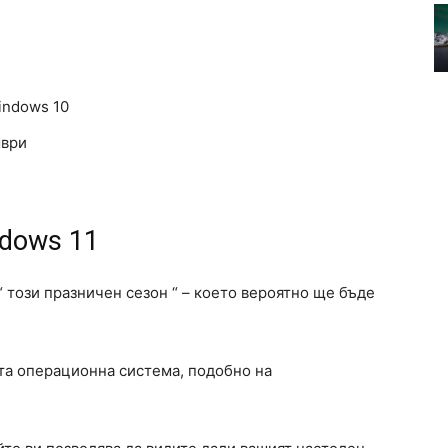
indows 10
мври
ndows 11
 “ този празничен сезон “ – което вероятно ще бъде
та операционна система, подобно на