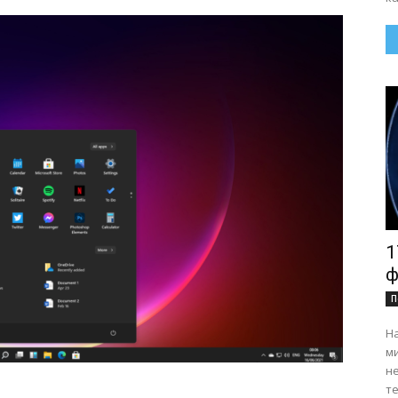
1
ф
П
На
ми
н
те