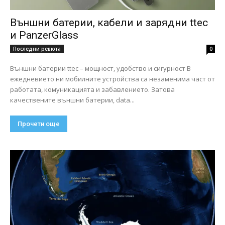
Външни батерии, кабели и зарядни ttec
и PanzerGlass
Последни ревюта
0
Външни батерии ttec – мощност, удобство и сигурност В
ежедневието ни мобилните устройства са незаменима част от
работата, комуникацията и забавлението. Затова
качествените външни батерии, data...
Прочети още