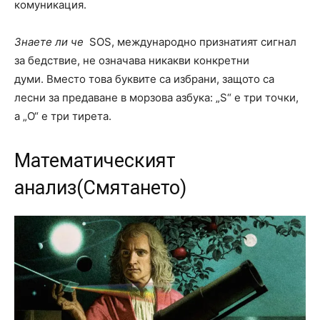
комуникация.
Знаете ли че
SOS, международно признатият сигнал
за бедствие, не означава никакви конкретни
думи. Вместо това буквите са избрани, защото са
лесни за предаване в морзова азбука: „S“ е три точки,
а „O“ е три тирета.
Математическият
анализ(Смятането)