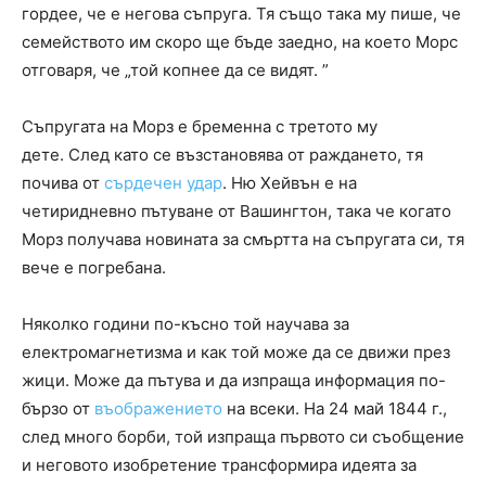
гордее, че е негова съпруга. Тя също така му пише, че
семейството им скоро ще бъде заедно, на което Морс
отговаря, че „той копнее да се видят. ”
Съпругата на Морз е бременна с третото му
дете. След като се възстановява от раждането, тя
почива от
сърдечен удар
. Ню Хейвън е на
четиридневно пътуване от Вашингтон, така че когато
Морз получава новината за смъртта на съпругата си, тя
вече е погребана.
Няколко години по-късно той научава за
електромагнетизма и как той може да се движи през
жици. Може да пътува и да изпраща информация по-
бързо от
въображението
на всеки. На 24 май 1844 г.,
след много борби, той изпраща първото си съобщение
и неговото изобретение трансформира идеята за