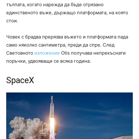
тълпата, когато нарежда да бъде отрязано
единственото въже, държащо платформата, на която
стои.
Човек с брадва прерязва въжето и платформата пада
само няколко сантиметра, преди да спре. След
Световното
изложение
Otis получава непрекъснати
поръчки, удвояващи се всяка година.
SpaceX