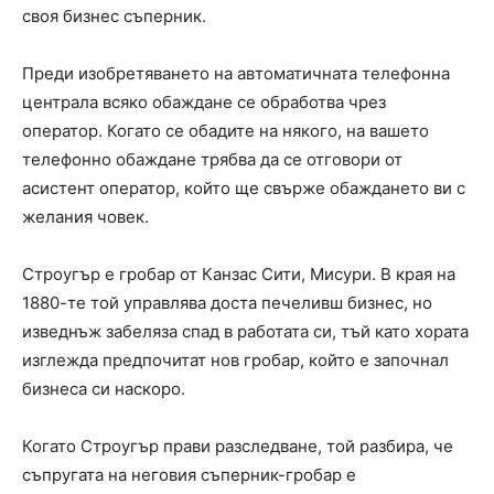
своя бизнес съперник.
Преди изобретяването на автоматичната телефонна
централа всяко обаждане се обработва чрез
оператор. Когато се обадите на някого, на вашето
телефонно обаждане трябва да се отговори от
асистент оператор, който ще свърже обаждането ви с
желания човек.
Строугър е гробар от Канзас Сити, Мисури. В края на
1880-те той управлява доста печеливш бизнес, но
изведнъж забеляза спад в работата си, тъй като хората
изглежда предпочитат нов гробар, който е започнал
бизнеса си наскоро.
Когато Строугър прави разследване, той разбира, че
съпругата на неговия съперник-гробар е