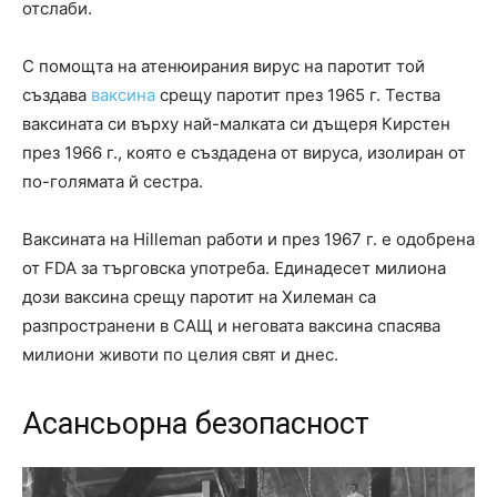
отслаби.
С помощта на атенюирания вирус на паротит той
създава
ваксина
срещу паротит през 1965 г. Тества
ваксината си върху най-малката си дъщеря Кирстен
през 1966 г., която е създадена от вируса, изолиран от
по-голямата й сестра.
Ваксината на Hilleman работи и през 1967 г. е одобрена
от FDA за търговска употреба. Единадесет милиона
дози ваксина срещу паротит на Хилеман са
разпространени в САЩ и неговата ваксина спасява
милиони животи по целия свят и днес.
Асансьорна безопасност