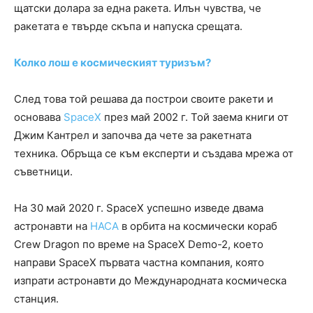
щатски долара за една ракета. Илън чувства, че
ракетата е твърде скъпа и напуска срещата.
Колко лош е космическият туризъм?
След това той решава да построи своите ракети и
основава
SpaceX
през май 2002 г. Той заема книги от
Джим Кантрел и започва да чете за ракетната
техника. Обръща се към експерти и създава мрежа от
съветници.
На 30 май 2020 г. SpaceX успешно изведе двама
астронавти на
НАСА
в орбита на космически кораб
Crew Dragon по време на SpaceX Demo-2, което
направи SpaceX първата частна компания, която
изпрати астронавти до Международната космическа
станция.