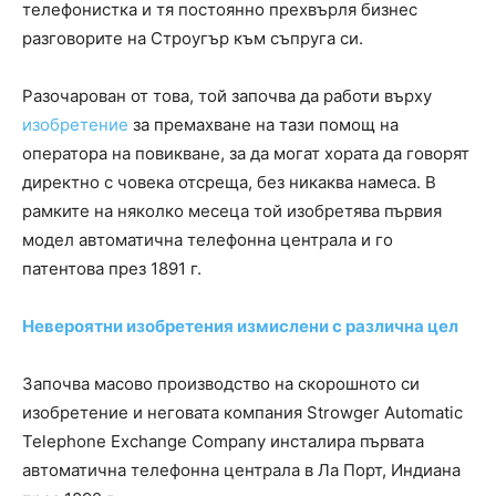
телефонистка и тя постоянно прехвърля бизнес
разговорите на Строугър към съпруга си.
Разочарован от това, той започва да работи върху
изобретение
за премахване на тази помощ на
оператора на повикване, за да могат хората да говорят
директно с човека отсреща, без никаква намеса. В
рамките на няколко месеца той изобретява първия
модел автоматична телефонна централа и го
патентова през 1891 г.
Невероятни изобретения измислени с различна цел
Започва масово производство на скорошното си
изобретение и неговата компания Strowger Automatic
Telephone Exchange Company инсталира първата
автоматична телефонна централа в Ла Порт, Индиана