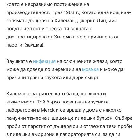
което е несравнимо постижение на
производителност. През 1963 г., когато една нощ най-
голямата дъщеря на Хилеман, Джерил Лин, има
подута челюст и треска, тя веднага е
диагностицирана от Хилеман, че е причинена от
паротит(заушка).
Заушката е
инфекция
на слюнчените жлези, която
може да доведе до инфекции на
мозъка
и може да
причини трайна глухота или дори смърт.
Хилеман е загрижен като баща, но вижда и
възможност. Той бързо посещава вирусните
лаборатории в Merck и се връща у дома с няколко
памучни тампона и шишенце пилешки бульон. Събира
проби от паротит от дъщеря си и отглежда тези проби
в пилешки ембриони в лабораторията си, за да ги