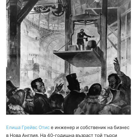
Елиша Грейвс Отис
е инженер и собственик на бизнес
в Нова Англия. На 40-годишна възраст той търси