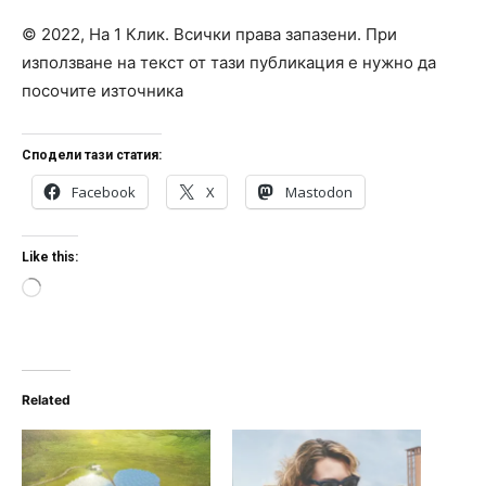
© 2022, На 1 Клик. Всички права запазени. При
използване на текст от тази публикация е нужно да
посочите източника
Сподели тази статия:
Facebook
X
Mastodon
Like this:
L
o
a
d
i
n
Related
g
…