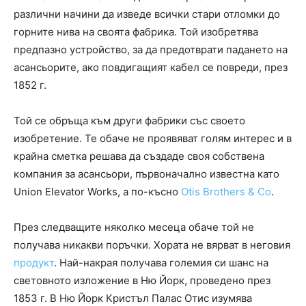
различни начини да изведе всички стари отломки до
горните нива на своята фабрика. Той изобретява
предпазно устройство, за да предотврати падането на
асансьорите, ако повдигащият кабел се повреди, през
1852 г.
Той се обръща към други фабрики със своето
изобретение. Те обаче не проявяват голям интерес и в
крайна сметка решава да създаде своя собствена
компания за асансьори, първоначално известна като
Union Elevator Works, а по-късно
Otis Brothers & Co
.
През следващите няколко месеца обаче той не
получава никакви поръчки. Хората не вярват в неговия
продукт
. Най-накрая получава големия си шанс на
световното изложение в Ню Йорк, проведено през
1853 г. В Ню Йорк Кристъл Палас Отис изумява