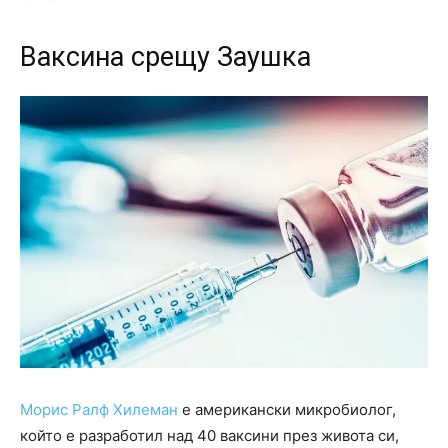
Ваксина срещу Заушка
Морис Ралф Хилеман
е американски микробиолог,
който е разработил над 40 ваксини през живота си,