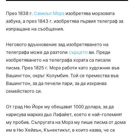
През 1838 г.
Самюъл Морз
изобретява морзовата
азбука, а през 1843 г. изобретява първия телеграф за
изпращане на съобщения.
Неговото вдъхновение зад изобретяването на
телеграфа може да разтопи
сърцето
ви. Преди
изобретяването на телеграфа хората са писали
писма. През 1825 г. Морз работи като художник във
Вашингтон, окръг Колумбия. Той се премества във
Вашингтон, за да печели пари, за да изхранва
семейството си.
От град Ню Йорк му обещават 1000 долара, за да
нарисува маркиз дьо Лафайет, което е най-големият
му пробив. Съпругата на Морз му пише писма от дома
им в Ню Хейвън, Кънектикът, в които казва, че се