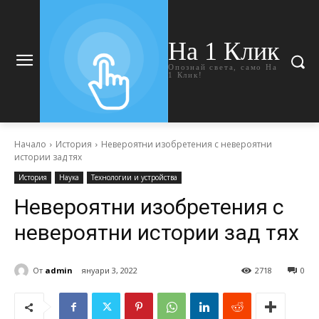
На 1 Клик
Опознай света, само На
1 Клик!
Начало
История
Невероятни изобретения с невероятни
истории зад тях
История
Наука
Технологии и устройства
Невероятни изобретения с
невероятни истории зад тях
От
admin
януари 3, 2022
2718
0