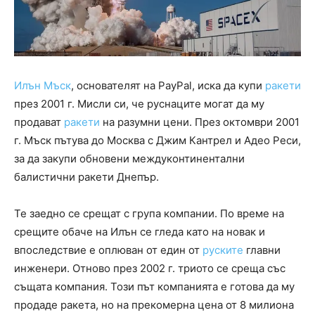
Илън Мъск
, основателят на PayPal, иска да купи
ракети
през 2001 г. Мисли си, че руснаците могат да му
продават
ракети
на разумни цени. През октомври 2001
г. Мъск пътува до Москва с Джим Кантрел и Адео Реси,
за да закупи обновени междуконтинентални
балистични ракети Днепър.
Те заедно се срещат с група компании. По време на
срещите обаче на Илън се гледа като на новак и
впоследствие е оплюван от един от
руските
главни
инженери. Отново през 2002 г. триото се среща със
същата компания. Този път компанията е готова да му
продаде ракета, но на прекомерна цена от 8 милиона