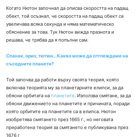
Когато Нютон започнал да описва скоростта на падащ
обект, той осъзнал, че скоростта на падащ обект се
увеличава всяка секунда и няма математическо
обяснение за това. Тук Нютон вижда празнота и
решава, че трябва да я попълни сам.
Спанак, ориз, тютюн…Какво може да отглеждаме на
съседните планети?
Той започва да работи върху своята теория, която
включва теорията му за планетарните елипси, за да
обясни орбитата на
планетите
. Използва смятане, за да
обясни движението на планетите и причината, поради
която орбитите на планетите са в елипса. Нютон
изобретява смятането през 1665 г., но неговата
преработена теория за смятането е публикувана през
1676 г