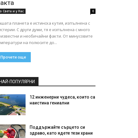
акта
о Света и у Нас
0
шата планета е истинска кутия, изпълнена с
стерии. С други думи, тя е изпълнена с много
еизвестни и необичайни факти. От минусовите
мператури на полюсите до...
Прочети още
НАЙ-ПОПУЛЯРНИ
12 инженерни чудеса, които са
наистина гениални
Поддържайте сърцето си
здраво, като ядете тези храни