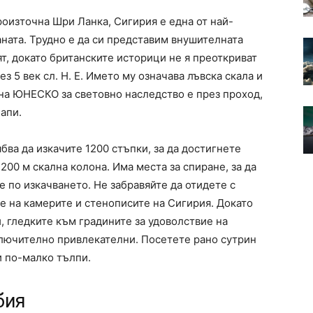
роизточна Шри Ланка, Сигирия е една от най-
ната. Трудно е да си представим внушителната
ят, докато британските историци не я преоткриват
ез 5 век сл. Н. Е. Името му означава лъвска скала и
 на ЮНЕСКО за световно наследство е през проход,
апи.
бва да изкачите 1200 стъпки, за да достигнете
200 м скална колона. Има места за спиране, за да
е по изкачването. Не забравяйте да отидете с
те на камерите и стенописите на Сигирия. Докато
, гледките към градините за удоволствие на
зключително привлекателни. Посетете рано сутрин
и по-малко тълпи.
бия