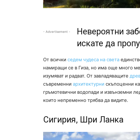
Невероятни заб
- Advertisement -
искате да проп
От всички
седем чудеса на света
единстве
намиращи се в Гиза, но има още много ме
изумяват и радват. От завладяващите
дре
съвременни
архитектурни
скъпоценни ка
гръмотевични водопади и извънземни лед
които непременно трябва да видите.
Сигирия, Шри Ланка