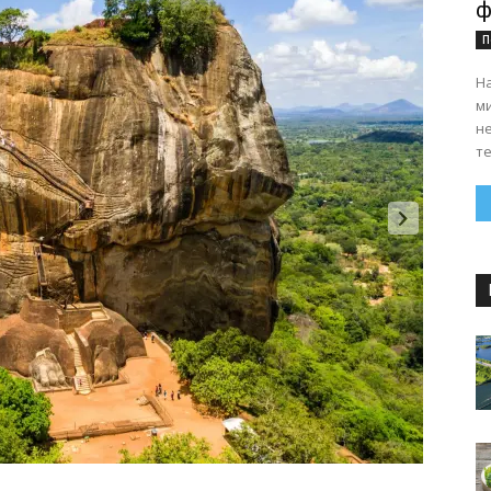
ф
П
На
ми
н
те