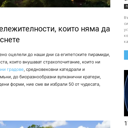
П
Въ
сигурно
ележителности, които няма да
ус
к
уснете
ка
но оцелели до наши дни са египетските пирамиди,
ста, които внушават страхопочитание, които ни
вни градове
, средновековни катедрали и
мъни, до биоразнообразни вулканични кратери,
ени форми, ние сме ви избрали 50 от чудесата,
1