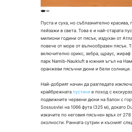
Пуста и суха, но съблазнително красива,
пейзажи в света. Това е и най-старата пу
милиони години от пясък, издухан от Атл
повече от море от вълнообразен пясък. Т
включително орикс, зебра, щраус, жираф 
парк Namib-Naukluft в южния ъгъл на Нам
оранжеви пясъчни дюни и бели солници.
Най-добрият начин да разгледате изключ
крайбрежната
пустиня
е поход с екскурзо
подвижните червени дюни на балон с горе
Sossusvlei на 1066 фута (325 м), докато 
изкачите по неговия пясъчен връх от 278
околности. Ранната сутрин и късният сле