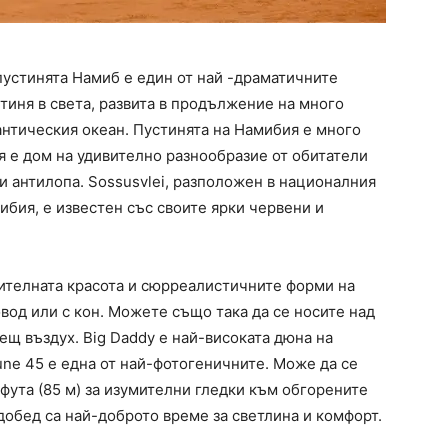
 пустинята Намиб е един от най -драматичните
стиня в света, развита в продължение на много
антическия океан. Пустинята на Намибия е много
я е дом на удивително разнообразие от обитатели
и антилопа. Sossusvlei, разположен в националния
ибия, е известен със своите ярки червени и
ителната красота и сюрреалистичните форми на
вод или с кон. Можете също така да се носите над
щ въздух. Big Daddy е най-високата дюна на
Dune 45 е една от най-фотогеничните. Може да се
 фута (85 м) за изумителни гледки към обгорените
добед са най-доброто време за светлина и комфорт.