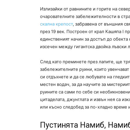
Излизайки от равнините и горите на севе
очарователните забележителности в стра
скална крепост
, забравена от външния св
през 19 век. Построен от крал Кашяпа I пр
единственият начин за достъп до обекта
изсечен между гигантска двойка лъвски л
След като преминете през лапите, ще тря
забележителните руини, които увенчават 
си отдъхнете и да се любувате на гледкит
местен водач, за да научите за мистерии
руините са сами по себе си необикновени
цитаделата, джунглата и извън нея са и
или късно следобед за по-хладно време 
Пустинята Намиб, Нами