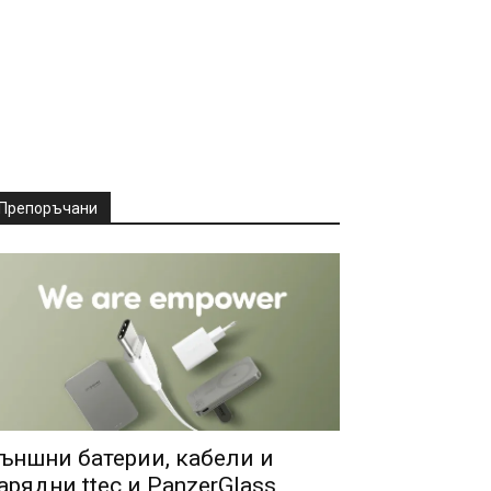
Препоръчани
ъншни батерии, кабели и
арядни ttec и PanzerGlass