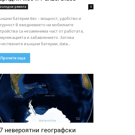
оследни ревюта
0
ншни батерии ttec – мощност, удобство и
ст В ежедневието ни мобилните
тройства са незаменима част от работата,
омуникацията и забавлението. Затова
чествените външни батерии, data...
Прочети още
7 невероятни географски