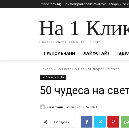
PhonePlay.bg
Рекламирай своят сайт тук
Свържи се с
На 1 Кли
Опознай света, само На 1 Клик!
ПРЕПОРЪЧАНИ
ЛАЙФСТАЙЛ
ЗДР
Начало
По Света и у Нас
50 чудеса на света
По Света и у Нас
50 чудеса на свет
От
admin
септември 24, 2021
Сподели