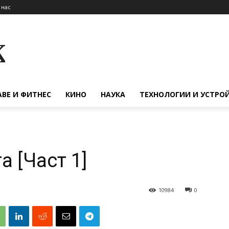
 нас
к
АВЕ И ФИТНЕС
КИНО
НАУКА
ТЕХНОЛОГИИ И УСТРО
а [Част 1]
10984
0