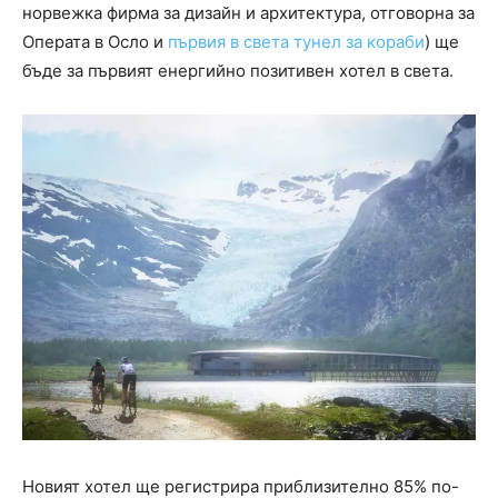
норвежка фирма за дизайн и архитектура, отговорна за
Операта в Осло и
първия в света тунел за кораби
) ще
бъде за първият енергийно позитивен хотел в света.
Новият хотел ще регистрира приблизително 85% по-