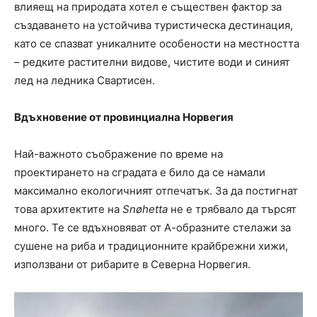
влияещ на природата хотел е съществен фактор за
създаването на устойчива туристическа дестинация,
като се спазват уникалните особености на местността
– редките растителни видове, чистите води и синият
лед на ледника Свартисен.
Вдъхновение от провинциална Норвегия
Най-важното съображение по време на
проектирането на сградата е било да се намали
максимално екологичният отпечатък. За да постигнат
това архитектите на
Snøhetta
не е трябвало да търсят
много. Те се вдъхновяват от А-образните стелажи за
сушене на риба и традиционните крайбрежни хижи,
използвани от рибарите в Северна Норвегия.