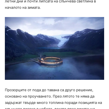
летни дни и почти липсата на слънчева светлина в
началото на зимата.
Прозорците от пода до тавана са друго решение,
основано на проучването. През лятото те няма да
задържат твърде много топлина поради позицията на
слънцето високо в небето, докато през зимата ще