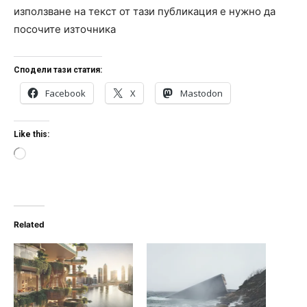
използване на текст от тази публикация е нужно да
посочите източника
Сподели тази статия:
Facebook
X
Mastodon
Like this:
L
o
a
d
i
n
Related
g
…