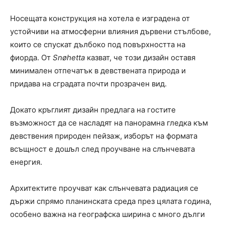
Носещата конструкция на хотела е изградена от
устойчиви на атмосферни влияния дървени стълбове,
които се спускат дълбоко под повърхността на
фиорда. От
Snøhetta
казват, че този дизайн оставя
минимален отпечатък в девствената природа и
придава на сградата почти прозрачен вид.
Докато кръглият дизайн предлага на гостите
възможност да се насладят на панорамна гледка към
девствения природен пейзаж, изборът на формата
всъщност е дошъл след проучване на слънчевата
енергия.
Архитектите проучват как слънчевата радиация се
държи спрямо планинската среда през цялата година,
особено важна на географска ширина с много дълги