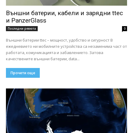
Външни батерии, кабели и зарядни ttec
и PanzerGlass
Последни ревюта
0
Външни батерии ttec – мощност, удобство и сигурност В
ежедневието ни мобилните устройства са незаменима част от
работата, комуникацията и забавлението. Затова
качествените външни батерии, data...
Прочети още