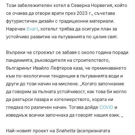
Този забележителен хотел в Северна Норвегия, който
се очаква да отвори врати през 2023 г., съчетава
футуристичен дизайн с традиционни материали.
Наречен
Svart
, хотелът трябва да осигури план за
устойчиво развитие на пътуванията по целия свят.
Въпреки че строежът се забавя с около година поради
пандемията, ръководителя на строителството,
българинът Ивайло Лефтеров каза, че преминаването
към по-екологични тенденции в пътуванията води и
други до този начин на мислене. „Когато започнахме
да говорим за пълната устойчивост, как това би могло
да разтърси пазара и хотелиерството, хората ни
гледаха по различен начин. Тогава дойде
COVID
и
изведнъж всички започнаха да говорят нашия език. „
Най-новият проект на
Snøhetta
(всепризнатата