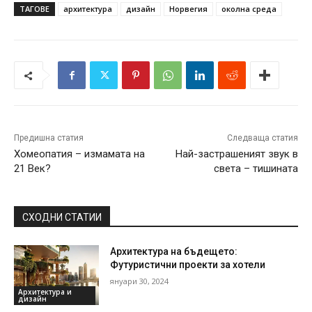
ТАГОВЕ
архитектура
дизайн
Норвегия
околна среда
Предишна статия
Следваща статия
Хомеопатия – измамата на
Най-застрашеният звук в
21 Век?
света – тишината
СХОДНИ СТАТИИ
Архитектура на бъдещето:
Футуристични проекти за хотели
януари 30, 2024
Архитектура и
дизайн