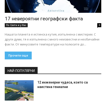
17 невероятни географски факта
По Света и у Нас
0
Нашата планета е истинска кутия, изпълнена с мистерии. С
други думи, тя е изпълнена с много неизвестни и необичайни
факти. От минусовите температури на полюсите до...
Прочети още
НАЙ-ПОПУЛЯРНИ
12 инженерни чудеса, които са
наистина гениални