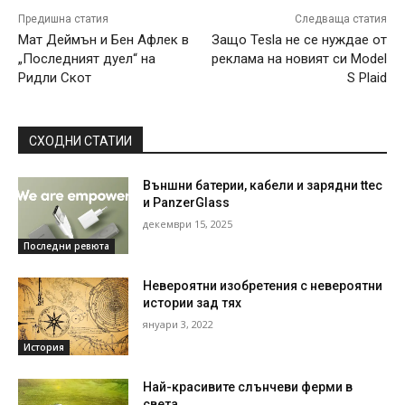
Предишна статия
Следваща статия
Мат Деймън и Бен Афлек в
Защо Tesla не се нуждае от
„Последният дуел“ на
реклама на новият си Model
Ридли Скот
S Plaid
СХОДНИ СТАТИИ
Външни батерии, кабели и зарядни ttec
и PanzerGlass
декември 15, 2025
Последни ревюта
Невероятни изобретения с невероятни
истории зад тях
януари 3, 2022
История
Най-красивите слънчеви ферми в
света