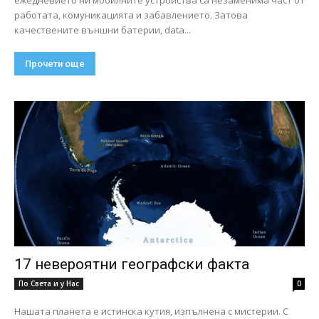
работата, комуникацията и забавлението. Затова
качествените външни батерии, data...
Прочети още
17 невероятни географски факта
По Света и у Нас
0
Нашата планета е истинска кутия, изпълнена с мистерии. С