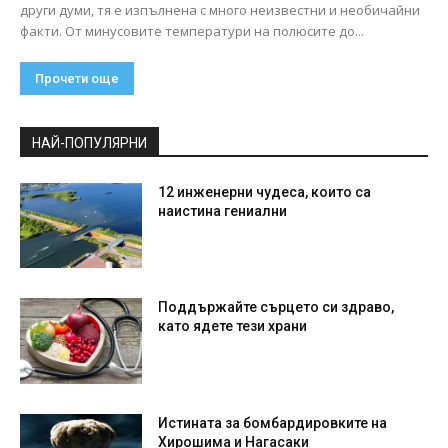
други думи, тя е изпълнена с много неизвестни и необичайни
факти. От минусовите температури на полюсите до...
Прочети още
НАЙ-ПОПУЛЯРНИ
12 инженерни чудеса, които са
наистина гениални
Поддържайте сърцето си здраво,
като ядете тези храни
Истината за бомбардировките на
Хирошима и Нагасаки