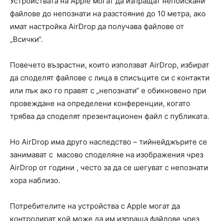
Устройствата на Apple могат да изпращат непоискани
файлове до непознати на разстояние до 10 метра, ако
имат настройка AirDrop да получава файлове от
„Всички“.
Повечето възрастни, които използват AirDrop, избират
да споделят файлове с лица в списъците си с контакти
или пък ако го правят с „непознати“ е обикновено при
провеждане на определени конференции, когато
трябва да споделят презентационен файл с публиката.
Но AirDrop има друго наследство – тийнейджърите се
занимават с масово споделяне на изображения чрез
AirDrop от години , често за да се шегуват с непознати
хора наблизо.
Потребителите на устройства с Apple могат да
контролират кой може да им изпраща файлове чрез