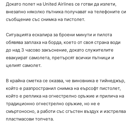
Докато полет на United Airlines се готви да излети,
внезапно няколко пътника получават на телефоните си
съобщение със снимка на пистолет.
Ситуацията ескалира за броени минути и пилота
обявява заплаха на борда, което от своя страна води
до над 3 часово закъснение, докато служителите
евакуират самолета, претърсят всички пътници и
целият самолет.
В крайна сметка се оказва, че виновника е тийнеджър,
който е разпространил снимка на еърсофт пистолет,
който е реплика на огнестрелно оръжие и прилича на
традиционно огнестрелно оръжие, но не е
смъртоносно, а работи със сгъстен въздух и изстрелва
пластмасови топчета.