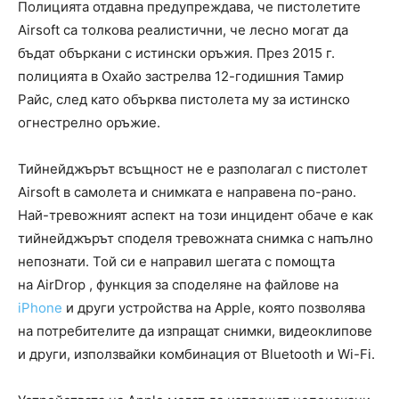
Полицията отдавна предупреждава, че пистолетите
Airsoft са толкова реалистични, че лесно могат да
бъдат объркани с истински оръжия. През 2015 г.
полицията в Охайо застрелва 12-годишния Тамир
Райс, след като обърква пистолета му за истинско
огнестрелно оръжие.
Тийнейджърът всъщност не е разполагал с пистолет
Airsoft в самолета и снимката е направена по-рано.
Най-тревожният аспект на този инцидент обаче е как
тийнейджърът споделя тревожната снимка с напълно
непознати. Той си е направил шегата с помощта
на AirDrop , функция за споделяне на файлове на
iPhone
и други устройства на Apple, която позволява
на потребителите да изпращат снимки, видеоклипове
и други, използвайки комбинация от Bluetooth и Wi-Fi.