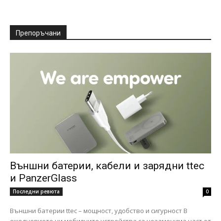
Препоръчани
Външни батерии, кабели и зарядни ttec
и PanzerGlass
Последни ревюта
0
Външни батерии ttec – мощност, удобство и сигурност В
ежедневието ни мобилните устройства са незаменима част от