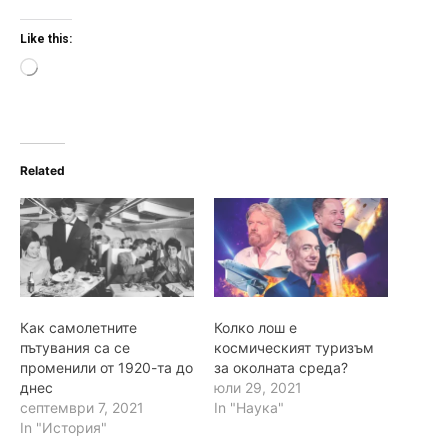
Like this:
L
o
a
d
i
n
Related
g
…
Как самолетните
Колко лош е
пътувания са се
космическият туризъм
променили от 1920-та до
за околната среда?
днес
юли 29, 2021
септември 7, 2021
In "Наука"
In "История"