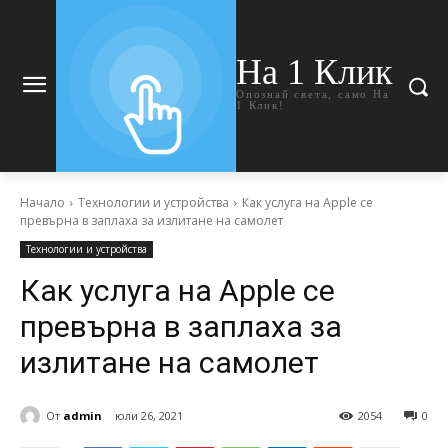
На 1 Клик
Опознай света, само На
1 Клик!
Начало
Технологии и устройства
Как услуга на Apple се
превърна в заплаха за излитане на самолет
Технологии и устройства
Как услуга на Apple се
превърна в заплаха за
излитане на самолет
От
admin
юли 26, 2021
2054
0