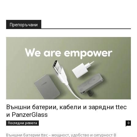
Препоръчани
Външни батерии, кабели и зарядни ttec
и PanzerGlass
Последни ревюта
0
Външни батерии ttec – мощност, удобство и сигурност В