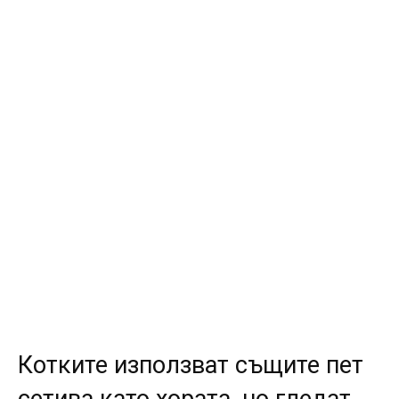
Котките използват същите пет
сетива като хората, но гледат