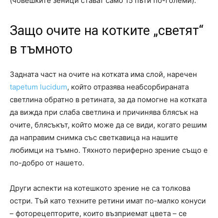
(човешките зеници стават само 15 пъти по-големи).
Защо очите на котките „светят“
в тъмното
Задната част на очите на котката има слой, наречен
tapetum lucidum
, който отразява неабсорбираната
светлина обратно в ретината, за да помогне на котката
да вижда при слаба светлина и причинява блясък на
очите, блясъкът, който може да се види, когато решим
да направим снимка със светкавица на нашите
любимци на тъмно. Тяхното периферно зрение също е
по-добро от нашето.
Други аспекти на котешкото зрение не са толкова
остри. Тъй като техните ретини имат по-малко конуси
– фоторецепторите, които възприемат цвета – се