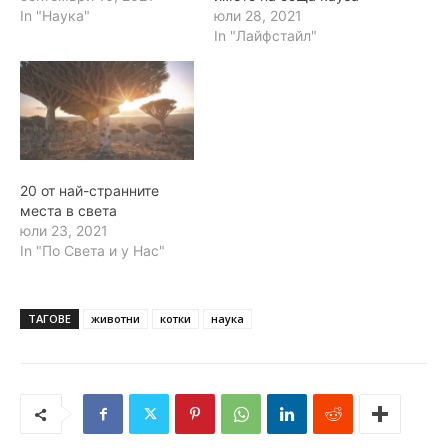
In "Наука"
юли 28, 2021
In "Лайфстайл"
20 от най-странните
места в света
юли 23, 2021
In "По Света и у Нас"
ТАГОВЕ
животни
котки
наука