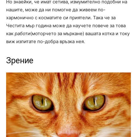
Но знаейки, че имат сетива, измумително подобни на
нашите, може да ни помогне да живеем по-
хармонично с косматите си приятели. Така че за
Честита мър година може да научете повече за това
как
работи
(моторчето за мъркане) вашата котка и току
виж изпитате по-добра връзка нея.
Зрение