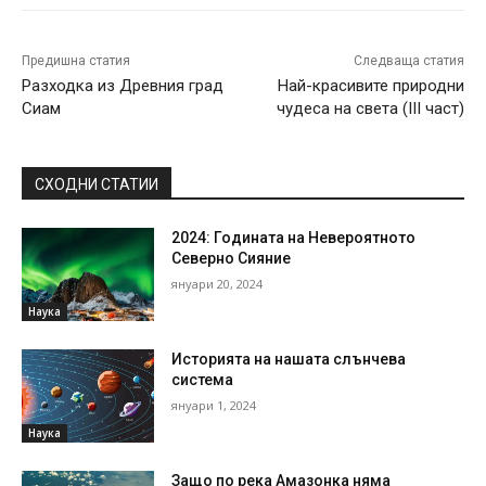
Предишна статия
Следваща статия
Разходка из Древния град
Най-красивите природни
Сиам
чудеса на света (III част)
СХОДНИ СТАТИИ
2024: Годината на Невероятното
Северно Сияние
януари 20, 2024
Наука
Историята на нашата слънчева
система
януари 1, 2024
Наука
Защо по река Амазонка няма