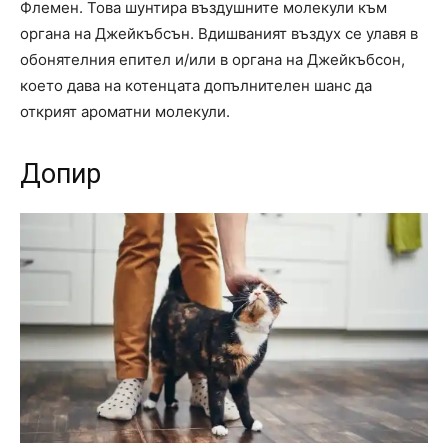
Флемен. Това шунтира въздушните молекули към
органа на Джейкъбсън. Вдишваният въздух се улавя в
обонятелния епител и/или в органа на Джейкъбсон,
което дава на котенцата допълнителен шанс да
открият ароматни молекули.
Допир