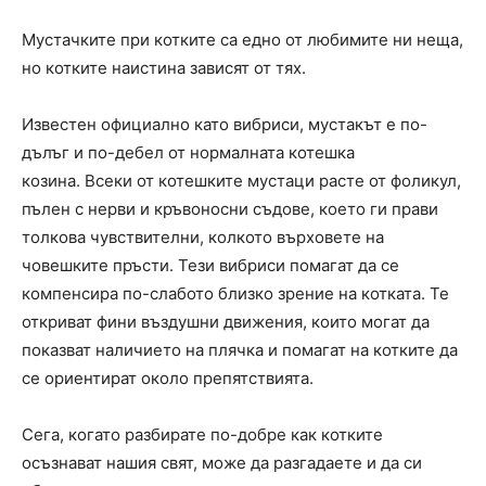
Мустачките при котките са едно от любимите ни неща,
но котките наистина зависят от тях.
Известен официално като вибриси, мустакът е по-
дълъг и по-дебел от нормалната котешка
козина. Всеки от котешките мустаци расте от фоликул,
пълен с нерви и кръвоносни съдове, което ги прави
толкова чувствителни, колкото върховете на
човешките пръсти. Тези вибриси помагат да се
компенсира по-слабото близко зрение на котката. Те
откриват фини въздушни движения, които могат да
показват наличието на плячка и помагат на котките да
се ориентират около препятствията.
Сега, когато разбирате по-добре как котките
осъзнават нашия свят, може да разгадаете и да си