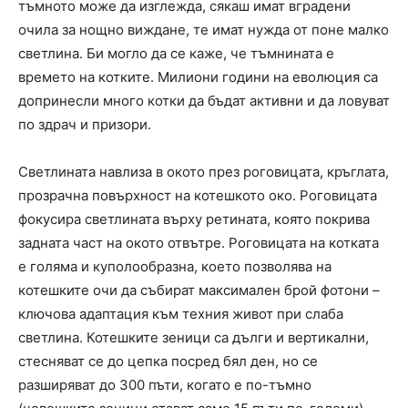
тъмното може да изглежда, сякаш имат вградени
очила за нощно виждане, те имат нужда от поне малко
светлина. Би могло да се каже, че тъмнината е
времето на котките. Милиони години на еволюция са
допринесли много котки да бъдат активни и да ловуват
по здрач и призори.
Светлината навлиза в окото през роговицата, кръглата,
прозрачна повърхност на котешкото око. Роговицата
фокусира светлината върху ретината, която покрива
задната част на окото отвътре. Роговицата на котката
е голяма и куполообразна, което позволява на
котешките очи да събират максимален брой фотони –
ключова адаптация към техния живот при слаба
светлина. Котешките зеници са дълги и вертикални,
стесняват се до цепка посред бял ден, но се
разширяват до 300 пъти, когато е по-тъмно