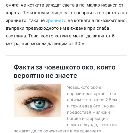
смята, че котките виждат света в по-малко нюанси от
хората. Тези конуси също са отговорни за остротата на
зрението, така че
зрението
на котката е по-замъглено,
въпреки превъзходното им виждане при слаба
светлина. Това, което котките могат да видят от 6
метра, ние можем да видим от 30 м.