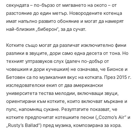
секундата – по-бързо от мигването на окото – от
разстояние до един метър. Новородените котенца
имат напълно развито обоняние и могат да намерят
най-близкия „биберон“, за да сучат.
Котките също могат да различат изключително фини
разлики в звуците, дори само една десета от тона. Но
техният ултразвуков слух (далеч по-добър от
човешкия и дори кучешкия) не означава, че Бионсе и
Бетовен са по музикалния вкус на котката. През 2015 г.
изследователски екип от два американски
университета тества мелодии, включващи звуци,
ориентирани към котките, които включват мъркане и
пулс, напомнящ сукане. Резултатите показват, че
котките предпочитат котешките песни („Cozmo’s Air“ и
„Rusty’s Ballad“) пред музика, композирана за хора.