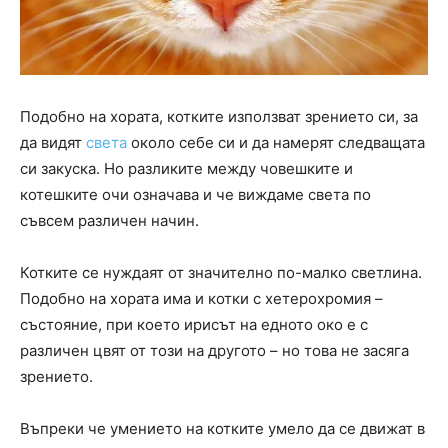
Подобно на хората, котките използват зрението си, за
да видят
света
около себе си и да намерят следващата
си закуска. Но разликите между човешките и
котешките очи означава и че виждаме света по
съвсем различен начин.
Котките се нуждаят от значително по-малко светлина.
Подобно на хората има и котки с хетерохромия –
състояние, при което ирисът на едното око е с
различен цвят от този на другото – но това не засяга
зрението.
Въпреки че умението на котките умело да се движат в