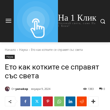
На 1 Клик
Опознай света, само На
1 Клик!
Начало
Наука
Ето как котките се справят със света
Наука
Ето как котките се справят
със света
От
yanakop
януари 9, 2024
1383
0