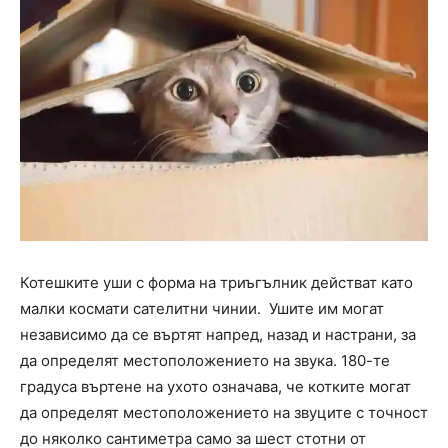
Котешките уши с форма на триъгълник действат като
малки космати сателитни чинии. Ушите им могат
независимо да се въртят напред, назад и настрани, за
да определят местоположението на звука. 180-те
градуса въртене на ухото означава, че котките могат
да определят местоположението на звуците с точност
до няколко сантиметра само за шест стотни от