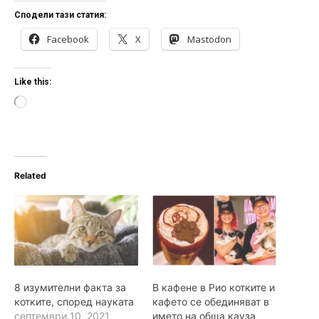
Сподели тази статия:
Facebook
X
Mastodon
Like this:
L
o
a
d
i
n
Related
g
…
8 изумителни факта за
В кафене в Рио котките и
котките, според науката
кафето се обединяват в
септември 10, 2021
името на обща кауза