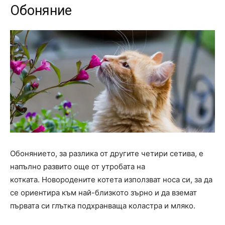
Обоняние
Обонянието, за разлика от другите четири сетива, е
напълно развито още от утробата на
котката. Новородените котета използват носа си, за да
се ориентира към най-близкото зърно и да вземат
първата си глътка подхранваща коластра и мляко.