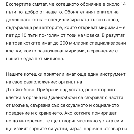
Експертите смятат, че котешкото обоняние е около 14
пъти по-добро от нашето. Обонятелният епител на
домашната котка – специализираната тъкан в носа,
съдържаща рецепторите, които откриват миризми – е
пет до 10 пъти по-голям от този на човека. В резултат
на това котките имат до 200 милиона специализирани
клетки, които разпознават миризми, в сравнение с
нашите едва пет милиона.
Нашите котешки приятели имат още един инструмент
на свое разположение: органът на
Джейкъбсън. Прибрани над устата, рецепторните
клетки в органа на Джейкъбсън се свързват с частта
от мозъка, свързана със сексуалното и социалното
поведение и с храненето. Ако котките помиришат
нещо интересно, те ще отворят частично устата си и
ще извият горните си устни, израз, наречен отговор на