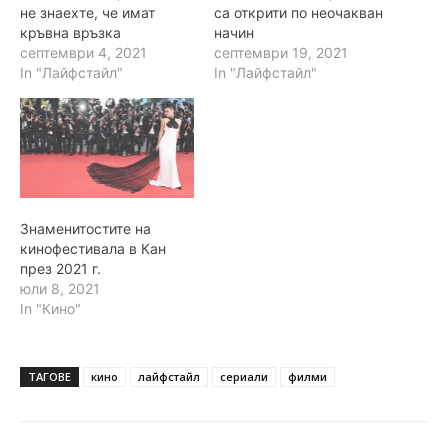
не знаехте, че имат
са открити по неочакван
кръвна връзка
начин
септември 4, 2021
септември 19, 2021
In "Лайфстайл"
In "Лайфстайл"
Знаменитостите на
кинофестивала в Кан
през 2021 г.
юли 8, 2021
In "Кино"
ТАГОВЕ
кино
лайфстайл
сериали
филми