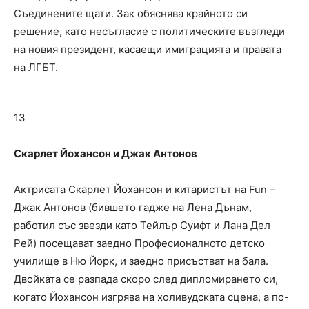
Съединените щати. Зак обяснява крайното си
решение, като несъгласие с политическите възгледи
на новия президент, касаещи имиграцията и правата
на ЛГБТ.
13
Скарлет Йохансон и Джак Антонов
Актрисата Скарлет Йохансон и китаристът на Fun –
Джак Антонов (бившето гадже на Лена Дънам,
работил със звезди като Тейлър Суифт и Лана Дел
Рей) посещават заедно Професионалното детско
училище в Ню Йорк, и заедно присъстват на бала.
Двойката се разпада скоро след дипломирането си,
когато Йохансон изгрява на холивудската сцена, а по-