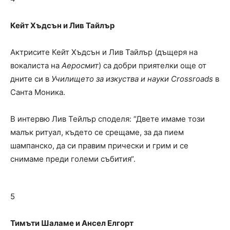
Кейт Хъдсън и Лив Тайлър
Актрисите Кейт Хъдсън и Лив Тайлър (дъщеря на
вокалиста на
Аеросмит
) са добри приятелки още от
дните си в
Училището за изкуства и науки Crossroads
в
Санта Моника.
В интервю Лив Тейлър споделя: “Двете имаме този
малък ритуал, където се срещаме, за да пием
шампанско, да си правим прически и грим и се
снимаме преди големи събития“.
5
Тимъти Шаламе и Ансел Елгорт