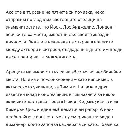
Ако сте в търсене на лятната си почивка, нека
отправим поглед към световните столици на
знаменитостите. Ню Йорк, Лос Анджелис, Лондон –
всички те са места, известни със своите звездни
личности. Винаги е изненада да откриеш връзките
между актьори и актриси, създадени в дните им преди
да се превърнат в знаменитости.
Срещите на някои от тях са на абсолютно необичайни
места. Но има и по-обикновени – като например в
актьорското училище, за Тимъти Шаламе и друг
известен млад нюйоркчанин; в гимназията за някои,
включително талантливата Никол Кидман; както и за
Камерън Диас и един емблематичен рапър. А най-
необичайна е връзката между американски моден
дизайнер, който започва кариерата си като… бавачка