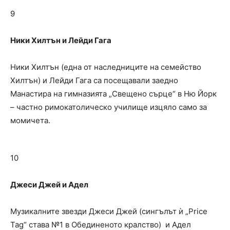
9
Ники Хилтън и Лейди Гага
Ники Хилтън (една от наследниците на семейство
Хилтън) и Лейди Гага са посещавали заедно
Манастира на гимназията „Свещено сърце“ в Ню Йорк
– частно римокатолическо училище изцяло само за
момичета.
10
Джеси Джей и Адел
Музикалните звезди Джеси Джей (сингълът ѝ „Price
Tag“ става №1 в Обединеното кралство) и Адел