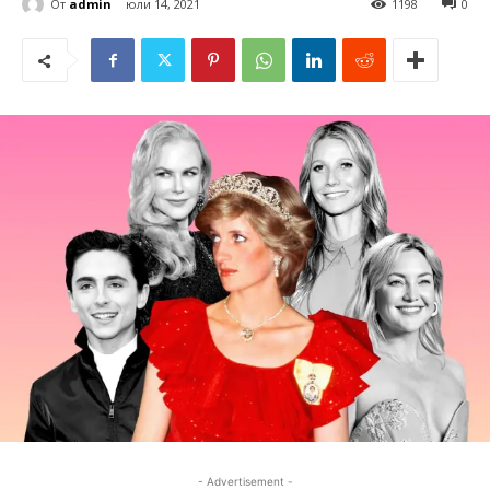
От
admin
юли 14, 2021
1198
0
- Advertisement -