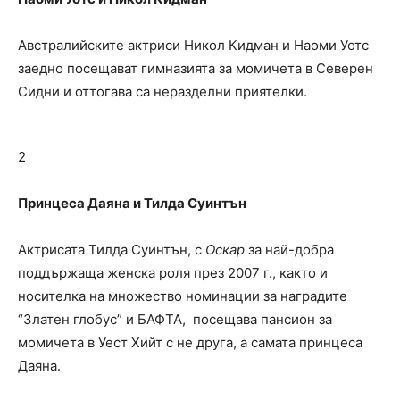
Австралийските актриси Никол Кидман и Наоми Уотс
заедно посещават гимназията за момичета в Северен
Сидни и оттогава са неразделни приятелки.
2
Принцеса Даяна и Тилда Суинтън
Актрисата Тилда Суинтън, с
Оскар
за най-добра
поддържаща женска роля през 2007 г., както и
носителка на множество номинации за наградите
“Златен глобус” и БАФТА, посещава пансион за
момичета в Уест Хийт с не друга, а самата принцеса
Даяна.