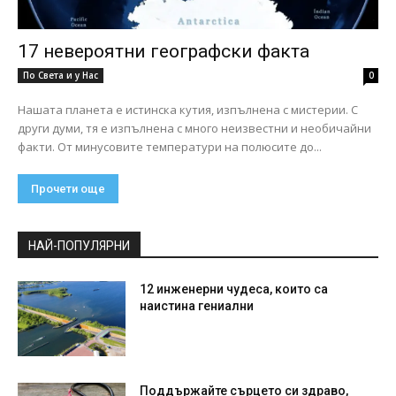
17 невероятни географски факта
По Света и у Нас
0
Нашата планета е истинска кутия, изпълнена с мистерии. С
други думи, тя е изпълнена с много неизвестни и необичайни
факти. От минусовите температури на полюсите до...
Прочети още
НАЙ-ПОПУЛЯРНИ
12 инженерни чудеса, които са
наистина гениални
Поддържайте сърцето си здраво,