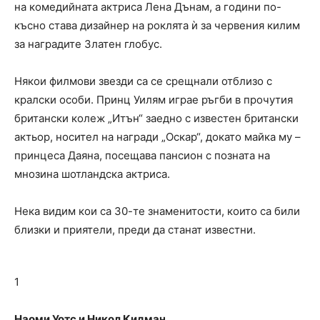
на комедийната актриса Лена Дънам, а години по-
късно става дизайнер на роклята ѝ за червения килим
за наградите Златен глобус.
Някои филмови звезди са се срещнали отблизо с
кралски особи. Принц Уилям играе ръгби в прочутия
британски колеж „Итън“ заедно с известен британски
актьор, носител на награди „Оскар“, докато майка му –
принцеса Даяна, посещава пансион с позната на
мнозина шотландска актриса.
Нека видим кои са 30-те знаменитости, които са били
близки и приятели, преди да станат известни.
1
Наоми Уотс и Никол Кидман