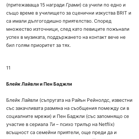
(притежаваща 15 награди
Грами
) са учили по едно и
също време в училището за сценични изкуства BRIT и
са имали дългогодишно приятелство. Според
множество източници, след като певиците пожънали
успех в музиката, поддържането на контакт вече не
бил голям приоритет за тях.
11
Блейк Лайвли и Пен Баджли
Блейк Лайвли (съпругата на Райън Рейнолдс, известни
със закачливата размяна на съобщения помежду си в
социалните мрежи) и Пен Баджли (със запомнящо се
участие в сериала
Ти
– психо трилър на Netflix)
всъщност са семейни приятели, още преди да и