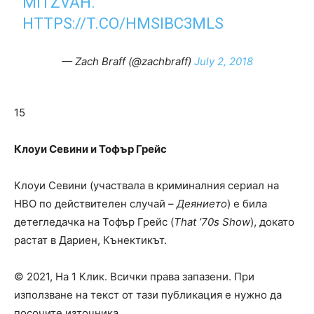
MITZVAH.
HTTPS://T.CO/HMSIBC3MLS
— Zach Braff (@zachbraff)
July 2, 2018
15
Клоуи Севини
и
Тофър Грейс
Клоуи Севини (участвала в криминалния сериал на
HBO по действителен случай –
Деянието
) е била
детегледачка на Тофър Грейс (
That ’70s Show
), докато
растат в Дариен, Кънектикът.
© 2021, На 1 Клик. Всички права запазени. При
използване на текст от тази публикация е нужно да
посочите източника