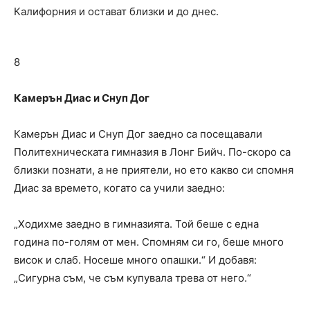
Калифорния и остават близки и до днес.
8
Камерън Диас и Снуп Дог
Камерън Диас и Снуп Дог заедно са посещавали
Политехническата гимназия в Лонг Бийч. По-скоро са
близки познати, а не приятели, но ето какво си спомня
Диас за времето, когато са учили заедно:
„Ходихме заедно в гимназията. Той беше с една
година по-голям от мен. Спомням си го, беше много
висок и слаб. Носеше много опашки.“ И добавя:
„Сигурна съм, че съм купувала трева от него.“