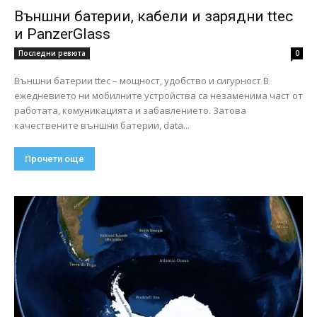
Външни батерии, кабели и зарядни ttec
и PanzerGlass
Последни ревюта
0
Външни батерии ttec – мощност, удобство и сигурност В
ежедневието ни мобилните устройства са незаменима част от
работата, комуникацията и забавлението. Затова
качествените външни батерии, data...
Прочети още