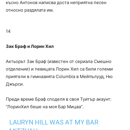
късно Антонов написва доста неприятна песен
относно раздялата им.
14
Зак Браф и Лорин Хил
Актьорът Зак Браф (известен от сериала
Смешно
отделение
) и певицата Лорин Хил са били големи
приятели в гимназията Columbia в Мейпълууд, Ню
Джърси.
Преди време Браф споделя в своя Туитър акаунт:
“ЛоринХил беше на моя Бар Мицва”.
LAURYN HILL WAS AT MY BAR