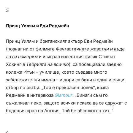
3
Принц Уилям и Еди Редмейн
Принц Уилям и британският актьор Еди Редмейн
(познат ни от филмите
Фантастичните животни и къде
да ги намерим
и изиграл известния физик Стивън
Хокинг в
Теорията на всичко
) са посещавали заедно
колежа Итън – училище, което създава много
забележителни имена – и дори са били в един и същи
отбор по ръгби. „Той е прекрасен човек“, казва
Редмейн в интервюза
Glamour
. „Винаги съм го
съжалявал леко, защото всички искаха да се сдружат с
бъдещия крал на Англия. Той бе абсолютен хит. ”
4