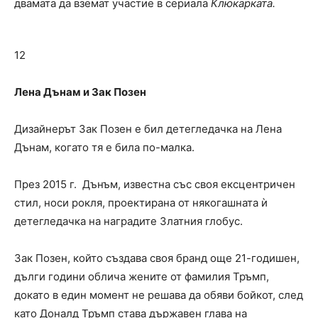
двамата да вземат участие в сериала
Клюкарката.
12
Лена Дънам и Зак Позен
Дизайнерът Зак Позен е бил детегледачка на Лена
Дънам, когато тя е била по-малка.
През 2015 г. Дънъм, известна със своя ексцентричен
стил, носи рокля, проектирана от някогашната ѝ
детегледачка на наградите Златния глобус.
Зак Позен, който създава своя бранд още 21-годишен,
дълги години облича жените от фамилия Тръмп,
докато в един момент не решава да обяви бойкот, след
като Доналд Тръмп става държавен глава на