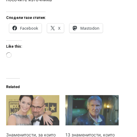
Сподели тази статия:
Facebook
X
Mastodon
Like this:
L
o
a
d
i
n
Related
g
…
Знаменитости, за които
13 знаменитости, които