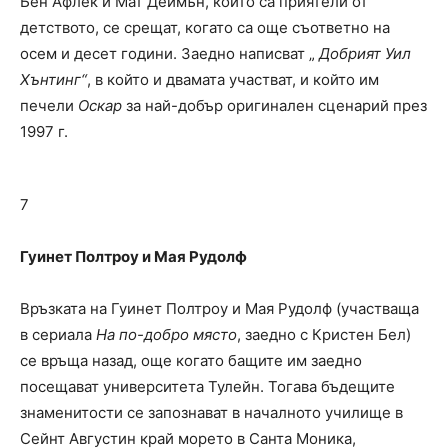
Бен Афлек и Мат Деймън, които са приятели от
детството, се срещат, когато са още съответно на
осем и десет години. Заедно написват „
Добрият Уил
Хънтинг“
, в който и двамата участват, и който им
печели
Оскар
за най-добър оригинален сценарий през
1997 г.
7
Гуинет Полтроу и Мая Рудолф
Връзката на Гуинет Полтроу и Мая Рудолф (участваща
в сериала
На по-добро място
, заедно с Кристен Бел)
се връща назад, още когато бащите им заедно
посещават университета Тулейн. Тогава бъдещите
знаменитости се запознават в началното училище в
Сейнт Августин край морето в Санта Моника,