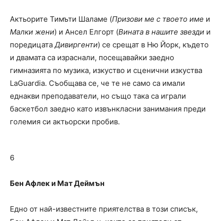
Актьорите Тимъти Шаламе (
Призови ме с твоето име
и
Малки жени
) и Ансел Елгорт (
Вината в нашите звезди
и
поредицата
Дивиргенти
) се срещат в Ню Йорк, където
и двамата са израснали, посещавайки заедно
гимназията по музика, изкуство и сценични изкуства
LaGuardia. Съобщава се, че те не само са имали
еднакви преподаватели, но също така са играли
баскетбол заедно като извънкласни занимания преди
големия си актьорски пробив.
6
Бен Афлек и Мат Деймън
Едно от най-известните приятелства в този списък,