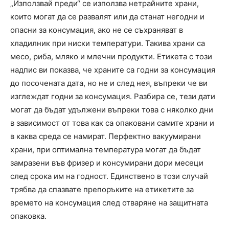
„Използвай преди“ се използва нетрайните храни,
които могат да се развалят или да станат негодни и
опасни за консумация, ако не се съхраняват в
хладилник при ниски температури. Такива храни са
месо, риба, мляко и млечни продукти. Етикета с този
надпис ви показва, че храните са годни за консумация
до посочената дата, но не и след нея, въпреки че ви
изглеждат годни за консумация. Разбира се, тези дати
могат да бъдат удължени въпреки това с няколко дни
в зависимост от това как са опаковани самите храни и
в каква среда се намират. Перфектно вакуумирани
храни, при оптимална температура могат да бъдат
замразени във фризер и консумирани дори месеци
след срока им на годност. Единствено в този случай
трябва да спазвате препоръките на етикетите за
времето на консумация след отваряне на защитната
опаковка.