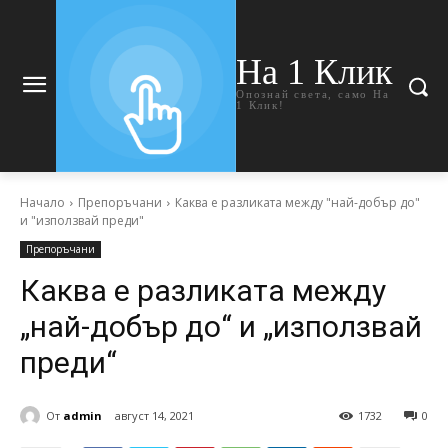
На 1 Клик
Опознай света, само На
1 Клик!
Начало
Препоръчани
Каква е разликата между "най-добър до"
и "използвай преди"
Препоръчани
Каква е разликата между
„най-добър до“ и „използвай
преди“
От
admin
август 14, 2021
1732
0