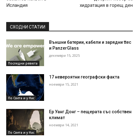
Исландия
хидратация в горещ ден
СХОДНИ СТАТИИ
Външни батерии, кабели и зарядни ttec
и PanzerGlass
декември 15, 2025
Последни ревюта
17 невероятни географски факта
ноември 15, 2021
По Света и у Нас
Ер Уанг Донг – пещерата със собствен
климат
ноември 14, 2021
По Света и у Нас