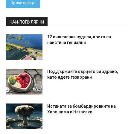
Прочети още
НАЙ-ПОПУЛЯРНИ
12 инженерни чудеса, които са
наистина гениални
Поддържайте сърцето си здраво,
като ядете тези храни
Истината за бомбардировките на
Хирошима и Нагасаки