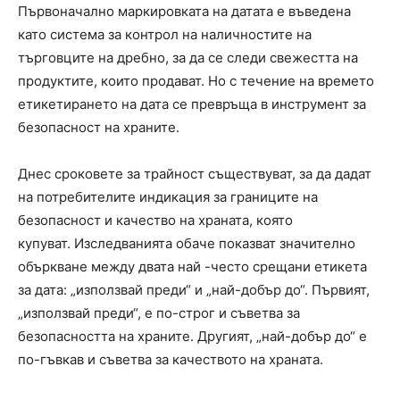
Първоначално маркировката на датата е въведена
като система за контрол на наличностите на
търговците на дребно, за да се следи свежестта на
продуктите, които продават. Но с течение на времето
етикетирането на дата се превръща в инструмент за
безопасност на храните.
Днес сроковете за трайност съществуват, за да дадат
на потребителите индикация за границите на
безопасност и качество на храната, която
купуват. Изследванията обаче показват значително
объркване между двата най -често срещани етикета
за дата: „използвай преди“ и „най-добър до“. Първият,
„използвай преди“, е по-строг и съветва за
безопасността на храните. Другият, „най-добър до“ е
по-гъвкав и съветва за качеството на храната.