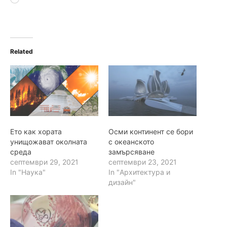
o
a
d
i
n
Related
g
…
Ето как хората
Осми континент се бори
унищожават околната
с океанското
среда
замърсяване
септември 29, 2021
септември 23, 2021
In "Наука"
In "Архитектура и
дизайн"