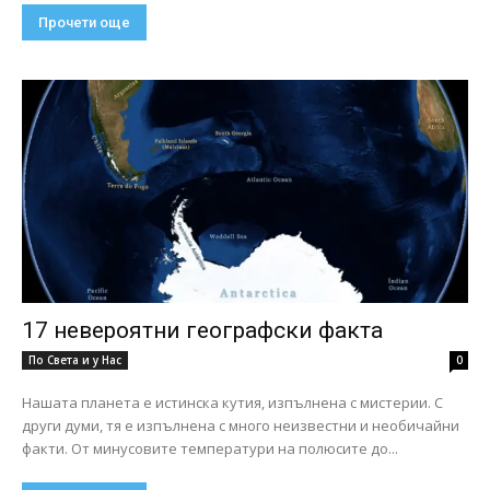
Прочети още
17 невероятни географски факта
По Света и у Нас
0
Нашата планета е истинска кутия, изпълнена с мистерии. С
други думи, тя е изпълнена с много неизвестни и необичайни
факти. От минусовите температури на полюсите до...