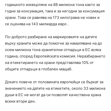
годишното изхвърляне на 88 милиона тона както за
годни за консумация, така и за негодни за консумация
храни. Това се равнява на 173 килограма на човек и
се оценява на 143 милиарда евро .
По-доброто разбиране на маркировките на датите
върху храните може да помогне за намаляване на до
осем милиона тона хранителни отпадъци в ЕС всяка
година, според Европейската комисия. Неразбирането
на етикетирането на храни представлява 10% от
общите отпадъци в глобален мащаб.
Докато повече от половината европейци се бъркат за
значението на датите на етикетите, около 33 милиона
души в ЕС не могат да си позволят качествена храна
всеки втори ден.