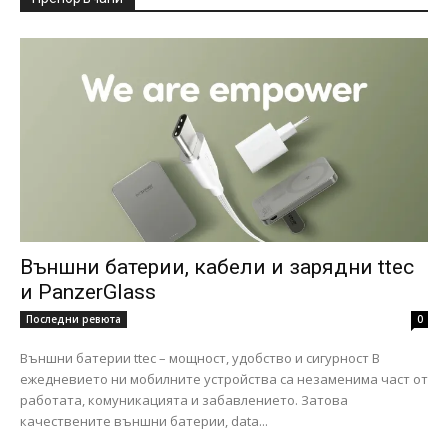
Външни батерии, кабели и зарядни ttec
и PanzerGlass
Последни ревюта
0
Външни батерии ttec – мощност, удобство и сигурност В
ежедневието ни мобилните устройства са незаменима част от
работата, комуникацията и забавлението. Затова
качествените външни батерии, data...