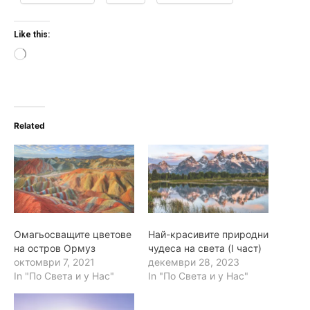
Like this:
L
o
a
d
i
n
Related
g
…
Омагьосващите цветове
Най-красивите природни
на остров Ормуз
чудеса на света (I част)
октомври 7, 2021
декември 28, 2023
In "По Света и у Нас"
In "По Света и у Нас"