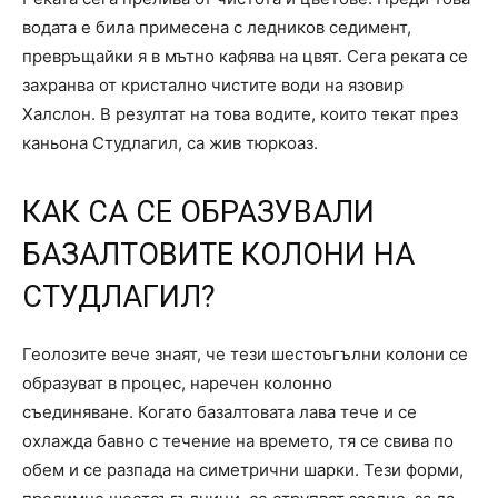
водата е била примесена с ледников седимент,
превръщайки я в мътно кафява на цвят. Сега реката се
захранва от кристално чистите води на язовир
Халслон. В резултат на това водите, които текат през
каньона Студлагил, са жив тюркоаз.
КАК СА СЕ ОБРАЗУВАЛИ
БАЗАЛТОВИТЕ КОЛОНИ НА
СТУДЛАГИЛ?
Геолозите вече знаят, че тези шестоъгълни колони се
образуват в процес, наречен колонно
съединяване. Когато базалтовата лава тече и се
охлажда бавно с течение на времето, тя се свива по
обем и се разпада на симетрични шарки. Тези форми,