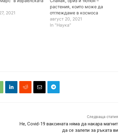
 Марс“ в израелската
Спанак, ориз и тютюн –
растения, които може да
7, 2021
отглеждаме в космоса
август 20, 2021
In "Наука"
Следваща статия
Не, Covid-19 ваксината няма да накара магнит
да се залепи за ръката ви