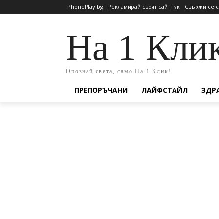
PhonePlay.bg
Рекламирай своят сайт тук
Свържи се с
На 1 Кли
Опознай света, само На 1 Клик!
ПРЕПОРЪЧАНИ
ЛАЙФСТАЙЛ
ЗДР