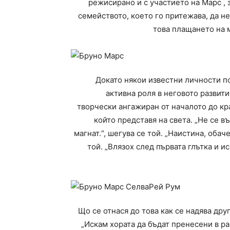
режисирано и с участието на Марс , з
семейството, което го притежава, да н
това плащането на м
Докато някои известни личности по
активна роля в неговото развити
творчески ангажиран от началото до кра
който представя на света. „Не се в
магнат.“, шегува се той. „Наистина, обач
той. „Влязох след първата глътка и и
Що се отнася до това как се надява друг
„Искам хората да бъдат пренесени в ра