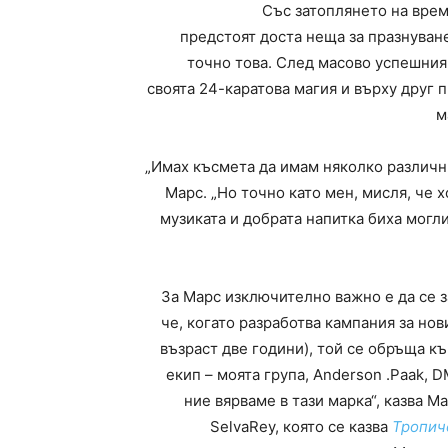
Със затоплянето на врем
предстоят доста неща за празнуване
точно това. След масово успешния 
своята 24-каратова магия и върху друг 
м
„Имах късмета да имам няколко различни
Марс. „Но точно като мен, мисля, че 
музиката и добрата напитка биха могли
За Марс изключително важно е да се 
че, когато разработва кампания за нов
възраст две години), той се обръща к
екип – моята група, Anderson .Paak, D
ние вярваме в тази марка“, казва М
SelvaRey, която се казва
Тропиче