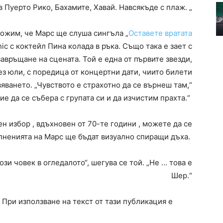
 в Пуерто Рико, Бахамите, Хавай. Навсякъде с плаж. „
ложим, че Марс ще слуша сингъла „
Оставете вратата
onic с коктейл Пина колада в ръка. Също така е зает с
авръщане на сцената. Той е една от първите звезди,
ез юли, с поредица от концертни дати, чиито билети
яването. „Чувството е страхотно да се върнеш там,“
ие да се събера с групата си и да изчистим прахта.“
ен избор , вдъхновен от 70-те години , можете да се
лненията на Марс ще бъдат визуално спиращи дъха.
ози човек в огледалото“, шегува се той. „Не … това е
Шер.“
. При използване на текст от тази публикация е