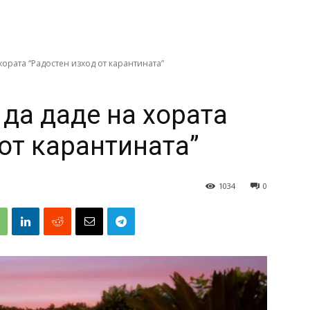
хората “Радостен изход от карантината”
да даде на хората
от карантината”
1034
0