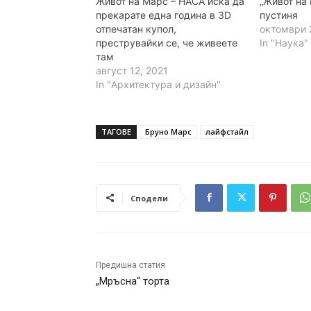
Живот на Марс – НАСА иска да
„Живот на
прекарате една година в 3D
пустиня
отпечатан купол,
октомври 2
преструвайки се, че живеете
In "Наука"
там
август 12, 2021
In "Архитектура и дизайн"
ТАГОВЕ
Бруно Марс
лайфстайл
Сподели
Предишна статия
„Мръсна“ торта