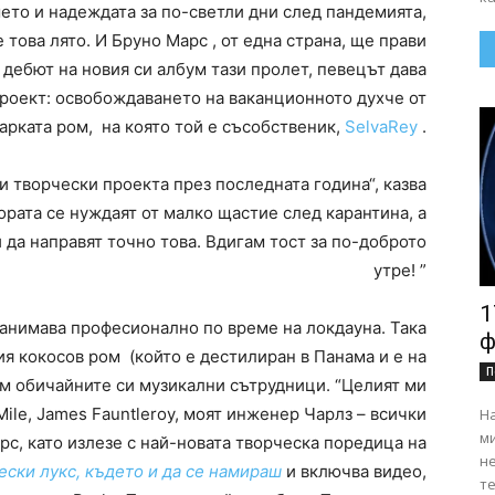
ето и надеждата за по-светли дни след пандемията,
 това лято. И Бруно Марс , от една страна, ще прави
дебют на новия си албум тази пролет, певецът дава
проект: освобождаването на ваканционното духче от
арката ром, на която той е съсобственик,
SelvaRey
.
 творчески проекта през последната година“, казва
хората се нуждаят от малко щастие след карантина, а
 да направят точно това. Вдигам тост за по-доброто
утре! ”
1
занимава професионално по време на локдауна. Така
ф
ия кокосов ром (който е дестилиран в Панама и е на
П
ъм обичайните си музикални сътрудници. “Целият ми
Mile, James Fauntleroy, моят инженер Чарлз – всички
На
ми
арс, като излезе с най-новата творческа поредица на
н
ски лукс, където и да се намираш
и включва видео,
те