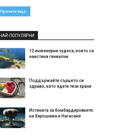
Прочети още
НАЙ-ПОПУЛЯРНИ
12 инженерни чудеса, които са
наистина гениални
Поддържайте сърцето си
здраво, като ядете тези храни
Истината за бомбардировките
на Хирошима и Нагасаки