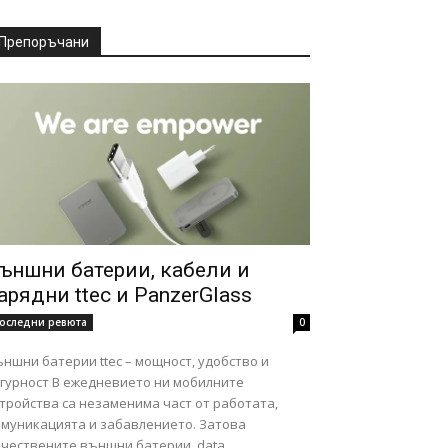
Препоръчани
ъншни батерии, кабели и
арядни ttec и PanzerGlass
оследни ревюта
0
ншни батерии ttec – мощност, удобство и
ст В ежедневието ни мобилните
тройства са незаменима част от работата,
омуникацията и забавлението. Затова
чествените външни батерии, data...