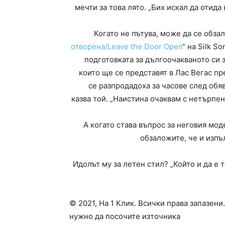
мечти за това лято. „Бих искал да отида
Когато не пътува, може да се обза
отворена/Leave the Door Open
“ на Silk S
подготовката за дългоочакваното си з
които ще се представят в Лас Вегас пр
се разпродадоха за часове след обяв
казва той. „Наистина очаквам с нетърпен
А когато става въпрос за неговия мод
обзаложите, че и изпъ
Идолът му за летен стил? „Който и да е т
© 2021, На 1 Клик. Всички права запазени
нужно да посочите източника