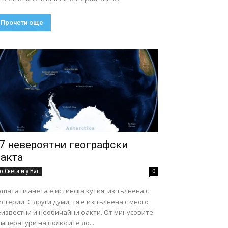
Прочети още
7 невероятни географски
акта
о Света и у Нас
0
шата планета е истинска кутия, изпълнена с
стерии. С други думи, тя е изпълнена с много
еизвестни и необичайни факти. От минусовите
мператури на полюсите до...