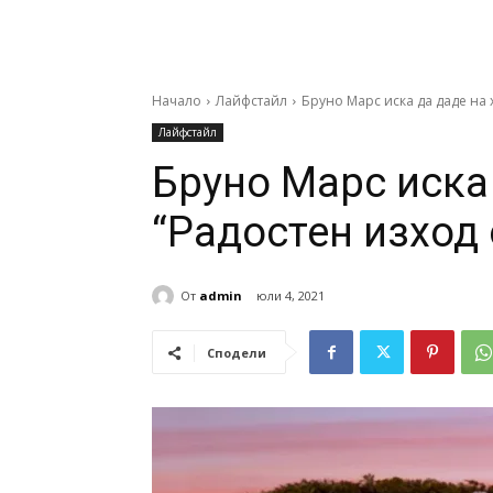
Начало
Лайфстайл
Бруно Марс иска да даде на 
Лайфстайл
Бруно Марс иска 
“Радостен изход 
От
admin
юли 4, 2021
Сподели