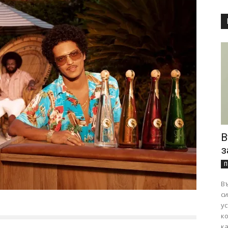
В
з
П
Въ
сигурно
ус
к
ка