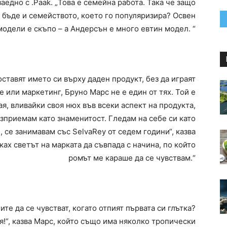
аедно с .Paak. „Това е семейна работа. Така че защо
е бъде и семейството, което го популяризира? Освен
одели е скъпо – а Андерсън е много евтин модел. “
ставят името си върху даден продукт, без да играят
е или маркетинг, Бруно Марс не е един от тях. Той е
я, вливайки своя нюх във всеки аспект на продукта,
ъзприемам като знаменитост. Гледам на себе си като
е, се занимавам със SelvaRey от седем години“, казва
сках светът на марката да съвпада с начина, по който
ромът ме караше да се чувствам.“
ите да се чувстват, когато отпият първата си глътка?
я!“, казва Марс, който също има няколко тропически