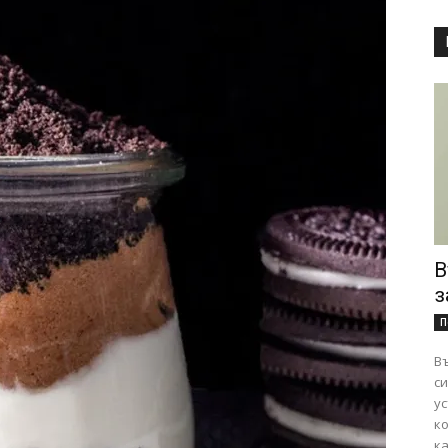
В
з
П
Въ
сигурно
ус
к
ка