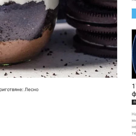
1
приготвяне: Лесно
ф
П
На
ми
н
те