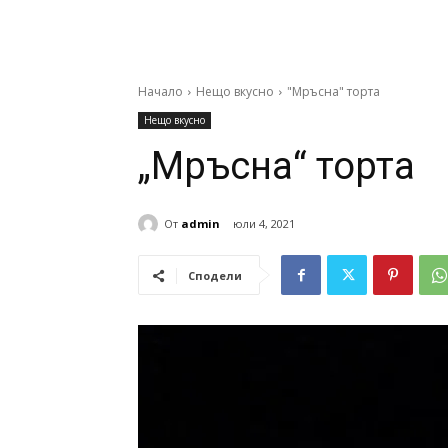
Начало
Нещо вкусно
"Мръсна" торта
Нещо вкусно
„Мръсна“ торта
От
admin
юли 4, 2021
Сподели