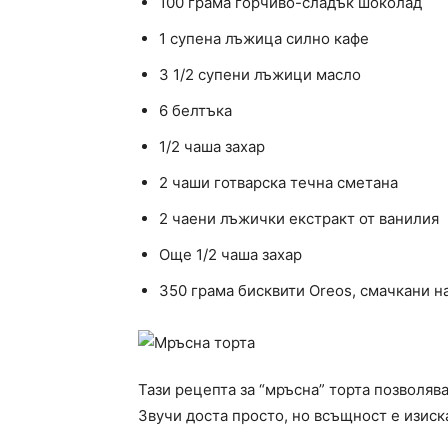
100 грама горчиво-сладък шоколад
1 супена лъжица силно кафе
3 1/2 супени лъжици масло
6 белтъка
1/2 чаша захар
2 чаши готварска течна сметана
2 чаени лъжички екстракт от ванилия
Още 1/2 чаша захар
350 грама бисквити Oreos, смачкани н
Тази рецепта за “мръсна” торта позволява
Звучи доста просто, но всъщност е изиск