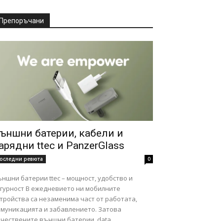
Препоръчани
ъншни батерии, кабели и
арядни ttec и PanzerGlass
оследни ревюта
0
ншни батерии ttec – мощност, удобство и
ст В ежедневието ни мобилните
тройства са незаменима част от работата,
омуникацията и забавлението. Затова
чествените външни батерии, data...