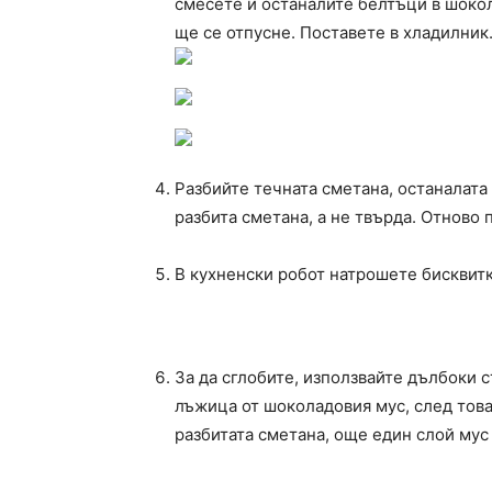
смесете и останалите белтъци в шокол
ще се отпусне. Поставете в хладилник
Разбийте течната сметана, останалата 
разбита сметана, а не твърда. Отново 
В кухненски робот натрошете бисквитк
За да сглобите, използвайте дълбоки 
лъжица от шоколадовия мус, след това
разбитата сметана, още един слой мус