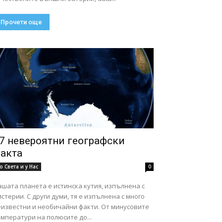
Прочети още
7 невероятни географски
акта
о Света и у Нас
0
шата планета е истинска кутия, изпълнена с
стерии. С други думи, тя е изпълнена с много
еизвестни и необичайни факти. От минусовите
мператури на полюсите до...