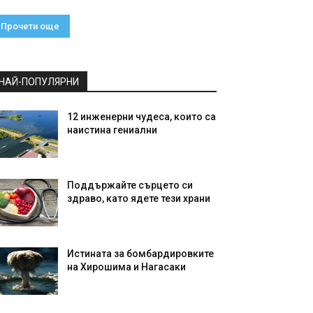
Прочети още
НАЙ-ПОПУЛЯРНИ
12 инженерни чудеса, които са
наистина гениални
Поддържайте сърцето си
здраво, като ядете тези храни
Истината за бомбардировките
на Хирошима и Нагасаки