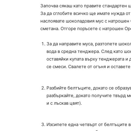
Започва сякаш като правите стандартен 
За да сглобите всичко ще имате нужда от
наслоявате шоколадовия мус с натрошен O
сметана. Отгоре поръсете с натрошен Ор
За да направите муса, разтопете шоко
вода в средна тенджера. След като шо
оставяйки купата върху тенджерата и 
се смеси. Свалете от огъня и оставете
Разбийте белтъците, докато се образу
разбъркайте, докато получите твърд м
и с лъскав цвят).
Изсипете една четвърт от белтъците в