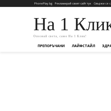
PhonePlay.bg
Рекламирай своят сайт тук
Свържи се с
На 1 Кли
Опознай света, само На 1 Клик!
ПРЕПОРЪЧАНИ
ЛАЙФСТАЙЛ
ЗДР