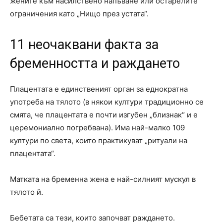
жените към насилствено напъване или остарелите
ограничения като „Нищо през устата“.
11 неочаквани факта за
бременността и раждането
Плацентата е единственият орган за еднократна
употреба на тялото (в някои култури традиционно се
смята, че плацентата е почти изгубен „близнак“ и е
церемониално погребвана). Има най-малко 109
култури по света, които практикуват „ритуали на
плацентата“.
Матката на бременна жена е най-силният мускул в
тялото й.
Бебетата са тези, които започват раждането.