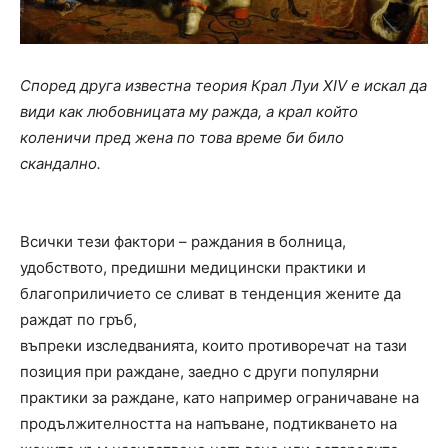
Според друга известна теория Крал Луи XIV е искал да
види как любовницата му ражда, а крал който
коленичи пред жена по това време би било
скандално.
Всички тези фактори – раждания в болница,
удобството, предишни медицински практики и
благоприличието се сливат в тенденция жените да
раждат по гръб,
въпреки изследванията, които противоречат на тази
позиция при раждане, заедно с други популярни
практики за раждане, като например ограничаване на
продължителността на напъване, подтикването на