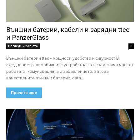
Външни батерии, кабели и зарядни ttec
и PanzerGlass
Последни ревюта
0
Външни батерии ttec – мощност, удобство и сигурност В
ежедневието ни мобилните устройства са незаменима част от
работата, комуникацията и забавлението. Затова
качествените външни батерии, data...
Прочети още