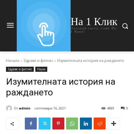
На 1 Клик
Опознай света, само На
1 Клик!
Начало
Здраве и фитнес
Изумителната история на раждането
Здраве и фитнес
Наука
Изумителната история на
раждането
От
admin
септември 16, 2021
4889
0