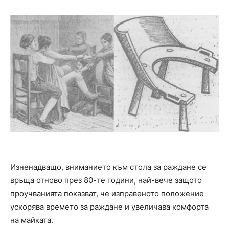
Изненадващо, вниманието към стола за раждане се
връща отново през 80-те години, най-вече защото
проучванията показват, че изправеното положение
ускорява времето за раждане и увеличава комфорта
на майката.