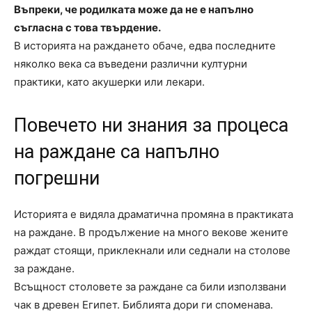
Въпреки, че родилката може да не е напълно
съгласна с това твърдение.
В историята на раждането обаче, едва последните
няколко века са въведени различни културни
практики, като акушерки или лекари.
Повечето ни знания за процеса
на раждане са напълно
погрешни
Историята е видяла драматична промяна в практиката
на раждане. В продължение на много векове жените
раждат стоящи, приклекнали или седнали на столове
за раждане.
Всъщност столовете за раждане са били използвани
чак в древен Египет. Библията дори ги споменава.