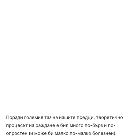
Поради големия таз на нашите предци, теоретично
процесът на раждане е бил много по-бърз и по-
опростен (и може би малко по-малко болезнен).