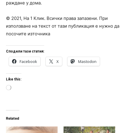
раждане у дома.
© 2021, На 1 Клик. Всички права запазени. При
използване на текст от тази публикация е нужно да
посочите източника
Сподели тази статия:
Facebook
X
Mastodon
Like this:
L
o
a
d
i
n
Related
g
…