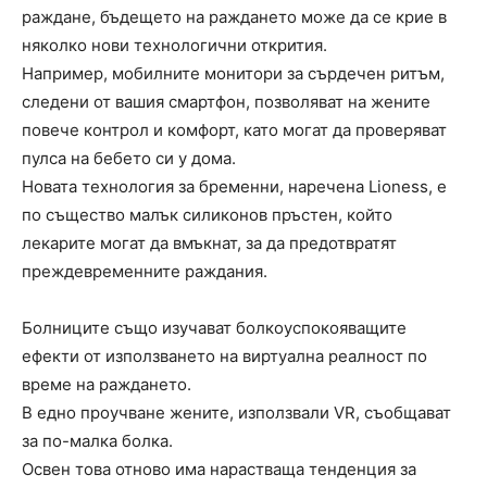
раждане, бъдещето на раждането може да се крие в
няколко нови технологични открития.
Например, мобилните монитори за сърдечен ритъм,
следени от вашия смартфон, позволяват на жените
повече контрол и комфорт, като могат да проверяват
пулса на бебето си у дома.
Новата технология за бременни, наречена Lioness, е
по същество малък силиконов пръстен, който
лекарите могат да вмъкнат, за да предотвратят
преждевременните раждания.
Болниците също изучават болкоуспокояващите
ефекти от използването на виртуална реалност по
време на раждането.
В едно проучване жените, използвали VR, съобщават
за по-малка болка.
Освен това отново има нарастваща тенденция за