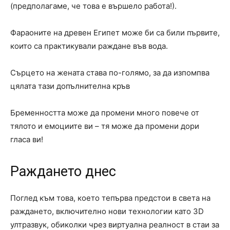
(предполагаме, че това е вършело работа!).
Фараоните на древен Египет може би са били първите,
които са практикували раждане във вода.
Сърцето на жената става по-голямо, за да изпомпва
цялата тази допълнителна кръв
Бременността може да промени много повече от
тялото и емоциите ви – тя може да промени дори
гласа ви!
Раждането днес
Поглед към това, което тепърва предстои в света на
раждането, включително нови технологии като 3D
ултразвук, обиколки чрез виртуална реалност в стаи за