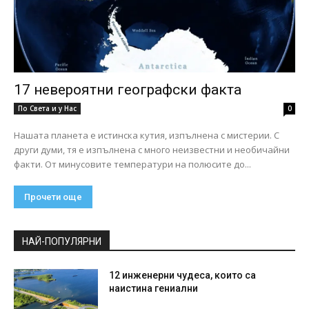
17 невероятни географски факта
По Света и у Нас
0
Нашата планета е истинска кутия, изпълнена с мистерии. С
други думи, тя е изпълнена с много неизвестни и необичайни
факти. От минусовите температури на полюсите до...
Прочети още
НАЙ-ПОПУЛЯРНИ
12 инженерни чудеса, които са
наистина гениални