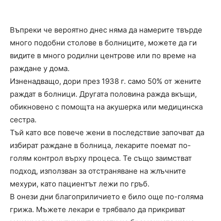
Въпреки че вероятно днес няма да намерите твърде
много подобни столове в болниците, можете да ги
видите в много родилни центрове или по време на
раждане у дома.
Изненадващо, дори през 1938 г. само 50% от жените
раждат в болници. Другата половина ражда вкъщи,
обикновено с помощта на акушерка или медицинска
сестра.
Тъй като все повече жени в последствие започват да
избират раждане в болница, лекарите поемат по-
голям контрол върху процеса. Те също заимстват
подход, използван за отстраняване на жлъчните
мехури, като пациентът лежи по гръб.
В онези дни благоприличието е било още по-голяма
грижа. Мъжете лекари е трябвало да прикриват