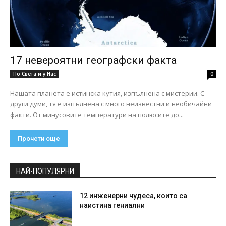
17 невероятни географски факта
По Света и у Нас
0
Нашата планета е истинска кутия, изпълнена с мистерии. С
други думи, тя е изпълнена с много неизвестни и необичайни
факти. От минусовите температури на полюсите до...
Прочети още
НАЙ-ПОПУЛЯРНИ
12 инженерни чудеса, които са
наистина гениални