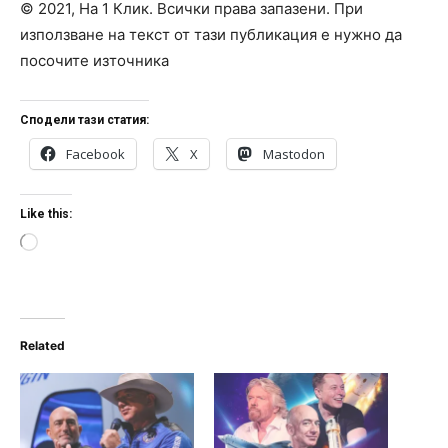
© 2021, На 1 Клик. Всички права запазени. При
използване на текст от тази публикация е нужно да
посочите източника
Сподели тази статия:
Facebook
X
Mastodon
Like this:
L
o
a
d
i
n
Related
g
…