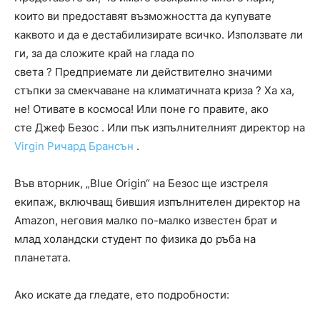
които ви предоставят възможността да купувате
каквото и да е дестабилизирате всичко. Използвате ли
ги, за да сложите край на глада по
света ? Предприемате ли действително значими
стъпки за смекчаване на климатичната криза ? Ха ха,
не! Отивате в космоса! Или поне го правите, ако
сте Джеф Безос . Или пък изпълнителният директор на
Virgin Ричард Брансън
.
Във вторник, „Blue Origin“ на Безос ще изстреля
екипаж, включващ бившия изпълнителен директор на
Amazon, неговия малко по-малко известен брат и
млад холандски студент по физика до ръба на
планетата.
Ако искате да гледате, ето подробности: