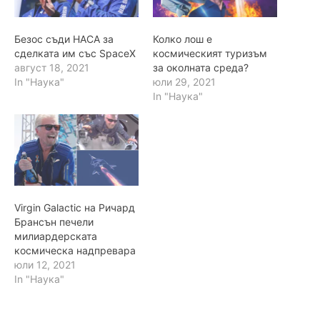
Безос съди НАСА за
Колко лош е
сделката им със SpaceX
космическият туризъм
август 18, 2021
за околната среда?
In "Наука"
юли 29, 2021
In "Наука"
Virgin Galactic на Ричард
Брансън печели
милиардерската
космическа надпревара
юли 12, 2021
In "Наука"