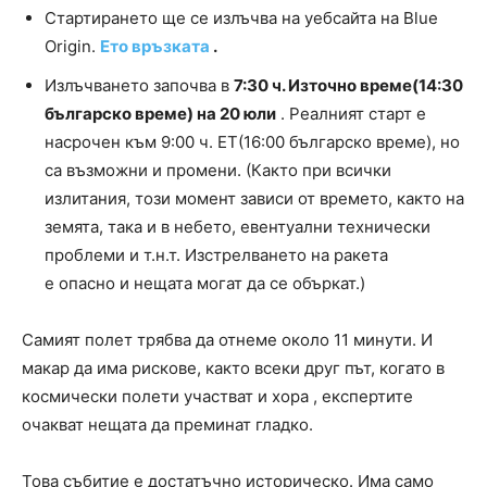
Стартирането ще се излъчва на уебсайта на Blue
Origin.
Ето връзката
.
Излъчването започва в
7:30 ч. Източно време(14:30
българско време) на 20 юли
. Реалният старт е
насрочен към 9:00 ч. ET(16:00 българско време), но
са възможни и промени. (Както при всички
излитания, този момент зависи от времето, както на
земята, така и в небето, евентуални технически
проблеми и т.н.т. Изстрелването на ракета
е опасно и нещата могат да се объркат.)
Самият полет трябва да отнеме около 11 минути. И
макар да има рискове, както всеки друг път, когато в
космически полети участват и хора , експертите
очакват нещата да преминат гладко.
Това събитие е достатъчно историческо. Има само