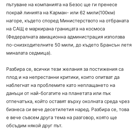
пътуване на компанията на Безос ще ги пренесе
покрай линията на Карман- или 62 мили(100км)
нагоре, където според Министерството на отбраната
на САЩ е маркирана границата на космоса
(Федералната авиационна администрация използва
по-снизходителните 50 мили, до където Брансън летя
миналата седмица).
Разбира се, всички тези желания за постижения са
плод и на непрестанни критики, които опитват да
наблегнат на проблемите като неплащането на
данъци от най-богатите на планетата или пък
отпечатъка, който оставят върху околната среда чрез
бизнеса си вече десетилетия наред. Разбира се, това
е вече съвсем друга тема на разговор, която ще
обсъдим някой друг път.