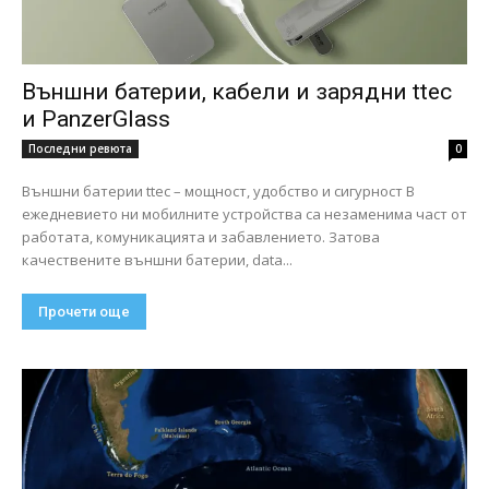
Външни батерии, кабели и зарядни ttec
и PanzerGlass
Последни ревюта
0
Външни батерии ttec – мощност, удобство и сигурност В
ежедневието ни мобилните устройства са незаменима част от
работата, комуникацията и забавлението. Затова
качествените външни батерии, data...
Прочети още