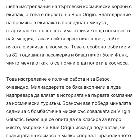
шепа изстрелвания на търговски космически кораби с
екипаж, а това е първото на Blue Origin. Благодарение
на промяна в екипажа в последната минута ,
стартирането също сега има отличието да носи както
най-младия, така и най-възрастният човек, който
някога е излизал в космоса. Това е особено събитие и
за 82-годишната пасажерка и бивш пилот Уоли Фънк,
чиято мечта откакто се помни е да полети в космоса.
Това изстрелване е голяма работа и за Безос,
очевидно. Милиардерите се бяха вкопчили в луда
надпревара да влязат в историята на първата компания
за космически туризъм. Брансън взе победа миналата
седмица с бомбастична мисия със совалката си Virgin
Galactic. Безос ще се опита да се класира за второ
място, въпреки че Blue Origin иска да подчертае, че
границата на космоса е малко спорна. Параболичното