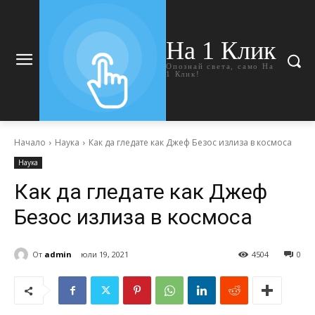
На 1 Клик
Опознай света, само На
1 Клик!
Начало
Наука
Как да гледате как Джеф Безос излиза в космоса
Наука
Как да гледате как Джеф
Безос излиза в космоса
От
admin
юли 19, 2021
4504
0