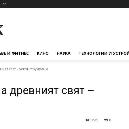
 нас
к
АВЕ И ФИТНЕС
КИНО
НАУКА
ТЕХНОЛОГИИ И УСТРО
ният свят - реконструирани
а древният свят –
8635
0