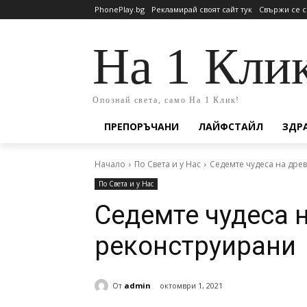
PhonePlay.bg
Рекламирай своят сайт тук
Свържи се с
На 1 Кли
Опознай света, само На 1 Клик!
ПРЕПОРЪЧАНИ
ЛАЙФСТАЙЛ
ЗДР
Начало
По Света и у Нас
Седемте чудеса на древ
По Света и у Нас
Седемте чудеса н
реконструирани
От
admin
октомври 1, 2021