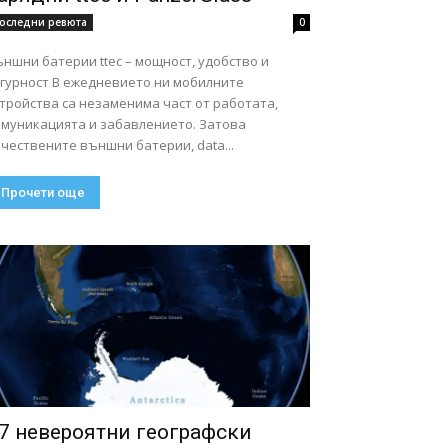
оследни ревюта
0
ншни батерии ttec – мощност, удобство и
ст В ежедневието ни мобилните
тройства са незаменима част от работата,
омуникацията и забавлението. Затова
чествените външни батерии, data...
Прочети още
7 невероятни географски