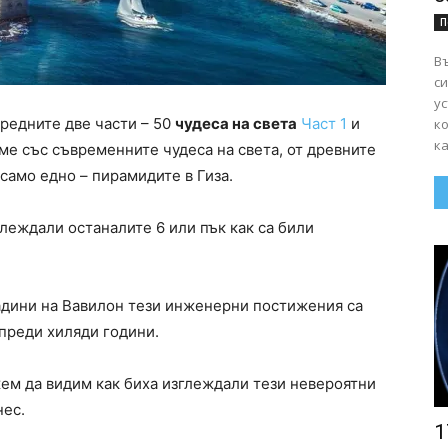
П
Въ
сигурно
ус
редните две части – 50
чудеса на света
Част 1
и
к
ка
хме със съвременните чудеса на света, от древните
само едно – пирамидите в Гиза.
глеждали останалите 6 или пък как са били
адини на Вавилон тези инженерни постижения са
 преди хиляди години.
ем да видим как биха изглеждали тези невероятни
нес.
1