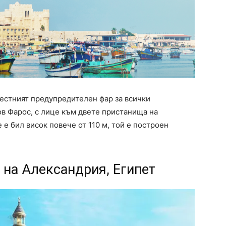
естният предупредителен фар за всички
ов Фарос, с лице към двете пристанища на
е е бил висок повече от 110 м, той е построен
 на Александрия, Египет