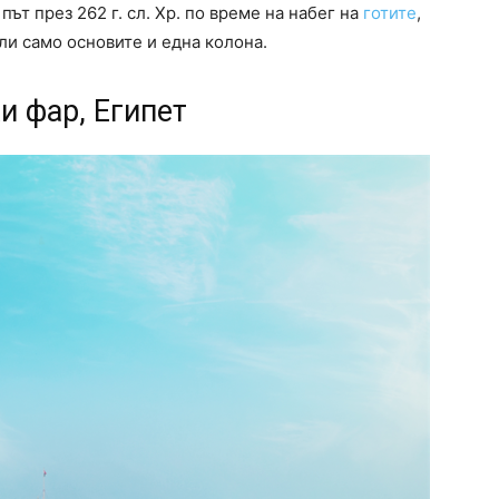
ът през 262 г. сл. Хр. по време на набег на
готите
,
ли само основите и една колона.
и фар, Египет