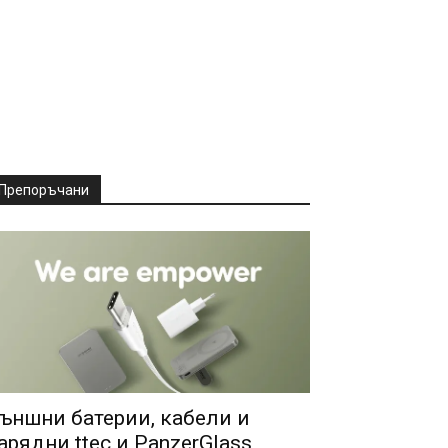
Препоръчани
ъншни батерии, кабели и
арядни ttec и PanzerGlass