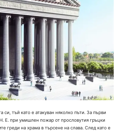
 си, тъй като е атакуван няколко пъти. За първи
. Н. Е. при умишлен пожар от прословутия гръцки
ите греди на храма в търсене на слава. След като е