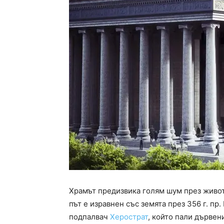
Храмът предизвика голям шум през живота
път е изравнен със земята през 356 г. пр
подпалвач
Херострат
, който пали дървен