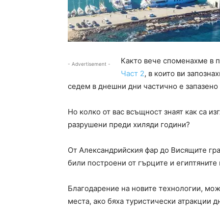
Както вече споменахме в п
- Advertisement -
Част 2
, в които ви запозна
седем в днешни дни частично е запазено 
Но колко от вас всъщност знаят как са из
разрушени преди хиляди години?
От Александрийския фар до Висящите гр
били построени от гърците и египтяните
Благодарение на новите технологии, мож
места, ако бяха туристически атракции д