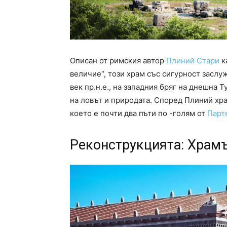
Описан от римския автор
Плиний Стари
к
величие“, този храм със сигурност заслуж
век пр.н.е., на западния бряг на днешна 
на ловът и природата. Според Плиний хра
което е почти два пъти по -голям от
Парт
Реконструкцията: Храмъ