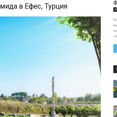
ф
емида в Ефес, Турция
П
На
ми
н
те