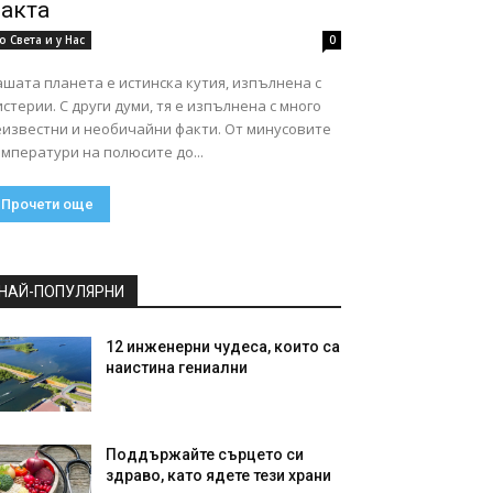
акта
о Света и у Нас
0
шата планета е истинска кутия, изпълнена с
стерии. С други думи, тя е изпълнена с много
еизвестни и необичайни факти. От минусовите
мператури на полюсите до...
Прочети още
НАЙ-ПОПУЛЯРНИ
12 инженерни чудеса, които са
наистина гениални
Поддържайте сърцето си
здраво, като ядете тези храни