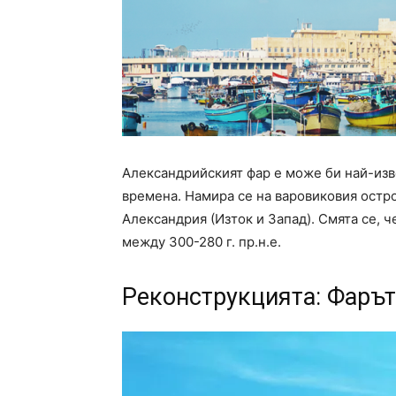
Александрийският фар е може би най-изв
времена. Намира се на варовиковия остр
Александрия (Изток и Запад). Смята се, ч
между 300-280 г. пр.н.е.
Реконструкцията: Фарът