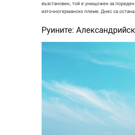
възстановен, той е унищожен за пореден п
източногерманско племе. Днес са остана
Руините: Александрийск