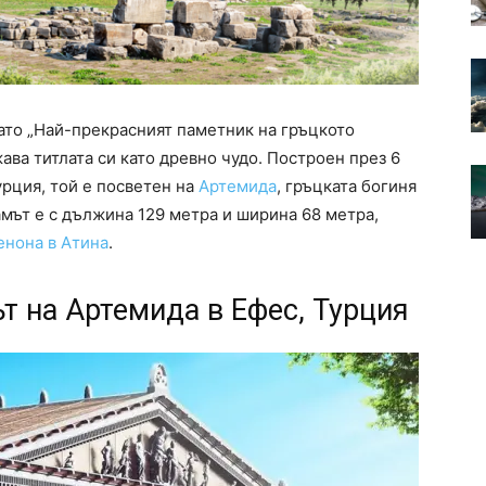
ато „Най-прекрасният паметник на гръцкото
ава титлата си като древно чудо. Построен през 6
Турция, той е посветен на
Артемида
, гръцката богиня
мът е с дължина 129 метра и ширина 68 метра,
енона в Атина
.
т на Артемида в Ефес, Турция