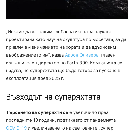
„Искаме да изградим глобална икона за науката,
проектирана като научна скулптура по моретата, за да
привлечем вниманието на хората и да вдъхновим
въображението им“, казва
Аарон Оливера
, главен
изпълнителен директор на Earth 300. Компанията се
надява, че суперяхтата ще бъде готова за пускане в
експлоатация през 2025 г.
Възходът на суперяхтата
Търсенето на суперяхти се
е увеличило през
последните 10 години, подтикнато от пандемията
COVID-19
и увеличаването на световните „супер