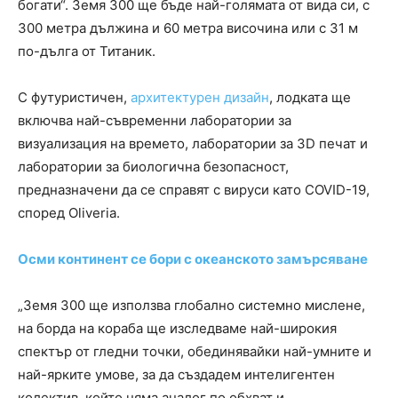
богати“. Земя 300 ще бъде най-голямата от вида си, с
300 метра дължина и 60 метра височина или с 31 м
по-дълга от Титаник.
С футуристичен,
архитектурен дизайн
, лодката ще
включва най-съвременни лаборатории за
визуализация на времето, лаборатории за 3D печат и
лаборатории за биологична безопасност,
предназначени да се справят с вируси като COVID-19,
според Oliveria.
Осми континент се бори с океанското замърсяване
„Земя 300 ще използва глобално системно мислене,
на борда на кораба ще изследваме най-широкия
спектър от гледни точки, обединявайки най-умните и
най-ярките умове, за да създадем интелигентен
колектив, който няма аналог по обхват и