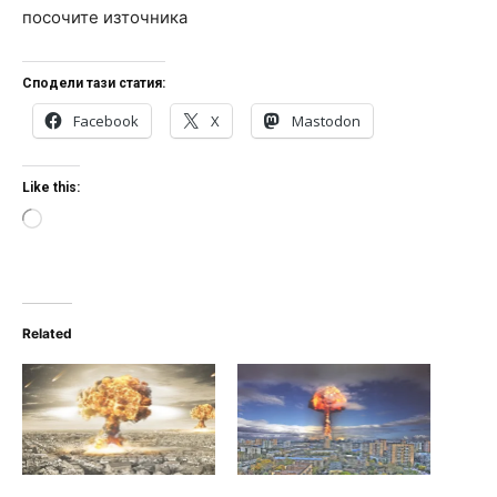
посочите източника
Сподели тази статия:
Facebook
X
Mastodon
Like this:
L
o
a
d
i
n
Related
g
…