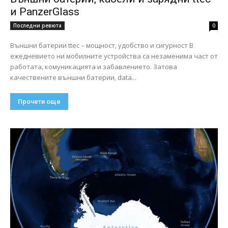
и PanzerGlass
Последни ревюта
0
Външни батерии ttec – мощност, удобство и сигурност В
ежедневието ни мобилните устройства са незаменима част от
работата, комуникацията и забавлението. Затова
качествените външни батерии, data...
Прочети още