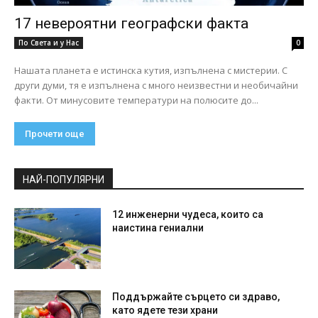
17 невероятни географски факта
По Света и у Нас
0
Нашата планета е истинска кутия, изпълнена с мистерии. С
други думи, тя е изпълнена с много неизвестни и необичайни
факти. От минусовите температури на полюсите до...
Прочети още
НАЙ-ПОПУЛЯРНИ
12 инженерни чудеса, които са
наистина гениални
Поддържайте сърцето си здраво,
като ядете тези храни