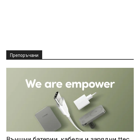
Препоръчани
Външни батерии, кабели и зарядни ttec