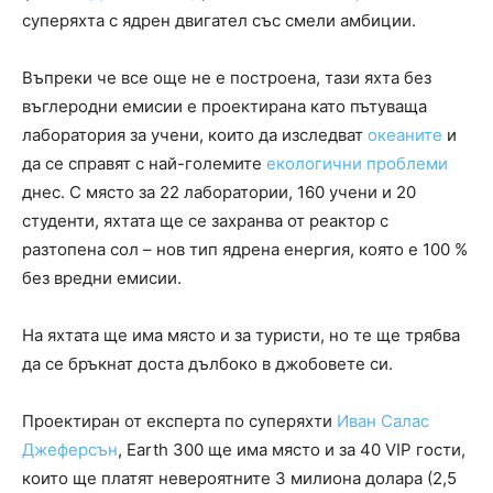
суперяхта с ядрен двигател със смели амбиции.
Въпреки че все още не е построена, тази яхта без
въглеродни емисии е проектирана като пътуваща
лаборатория за учени, които да изследват
океаните
и
да се справят с най-големите
екологични проблеми
днес. С място за 22 лаборатории, 160 учени и 20
студенти, яхтата ще се захранва от реактор с
разтопена сол – нов тип ядрена енергия, която е 100 %
без вредни емисии.
На яхтата ще има място и за туристи, но те ще трябва
да се бръкнат доста дълбоко в джобовете си.
Проектиран от експерта по суперяхти
Иван Салас
Джеферсън
, Earth 300 ще има място и за 40 VIP гости,
които ще платят невероятните 3 милиона долара (2,5