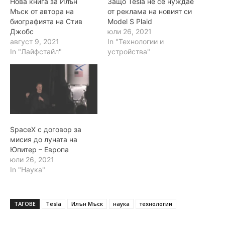
Нова книга за Илън
Защо Tesla не се нуждае
Мъск от автора на
от реклама на новият си
биографията на Стив
Model S Plaid
Джобс
юли 26, 2021
август 9, 2021
In "Технологии и
In "Лайфстайл"
устройства"
SpaceX с договор за
мисия до луната на
Юпитер – Европа
юли 26, 2021
In "Наука"
ТАГОВЕ
Tesla
Илън Мъск
наука
технологии