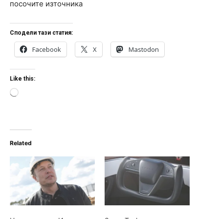
посочите източника
Сподели тази статия:
Facebook
X
Mastodon
Like this:
L
o
a
d
i
n
Related
g
…