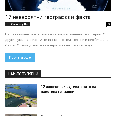
17 невероятни географски факта
По Света и у Нас
0
Нашата планета е истинска кутия, изпълнена с мистерии. С
други думи, тя е изпълнена с много неизвестни и необичайни
факти. От минусовите температури на полюсите до...
Прочети още
НАЙ-ПОПУЛЯРНИ
12 инженерни чудеса, които са
наистина гениални