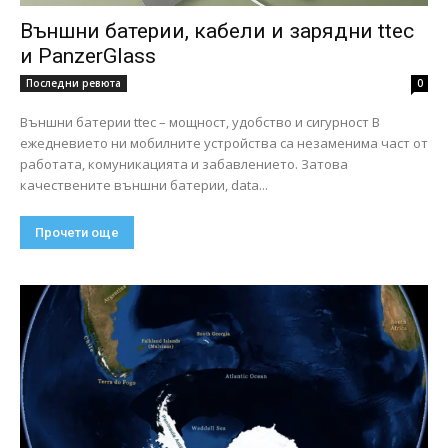
Външни батерии, кабели и зарядни ttec
и PanzerGlass
Последни ревюта
0
Външни батерии ttec – мощност, удобство и сигурност В
ежедневието ни мобилните устройства са незаменима част от
работата, комуникацията и забавлението. Затова
качествените външни батерии, data...
Прочети още