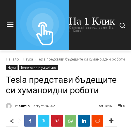
На 1 Клик
Опознай света, само На
1 Клик!
Начало
Наука
Tesla представи бъдещите си хуманоидни роботи
Наука
Технологии и устройства
Tesla представи бъдещите
си хуманоидни роботи
От
admin
август 28, 2021
1856
0