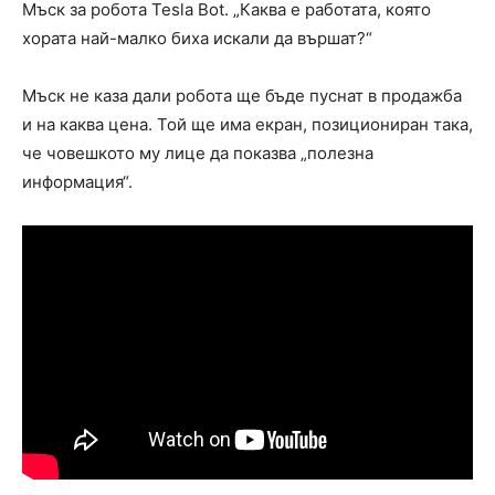
Мъск за робота Tesla Bot. „Каква е работата, която
хората най-малко биха искали да вършат?“
Мъск не каза дали робота ще бъде пуснат в продажба
и на каква цена. Той ще има екран, позициониран така,
че човешкото му лице да показва „полезна
информация“.