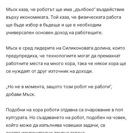
Мъск каза, че роботът ще има „дълбоко“ въздействие
върху икономиката. Той каза, че физическата работа
ще бъде избор в бъдеще и ще е необходим
универсален основен доход на работещите.
Мъск е сред лидерите на Силиконовата долина, които
предупредиха, че технологиите могат да премахнат
работните места на много хора, така че някои хора ще
се нуждаят от друг източник на доходи.
„Но не в момента, защото този робот не работи“,
добави Мъск.
Подобни на хора роботи отдавна са очарование в поп
културата. Но създаването на робот, подобен на човек,
който може да изпълнява човешки задачи, се
оказва изключително трудна задача.