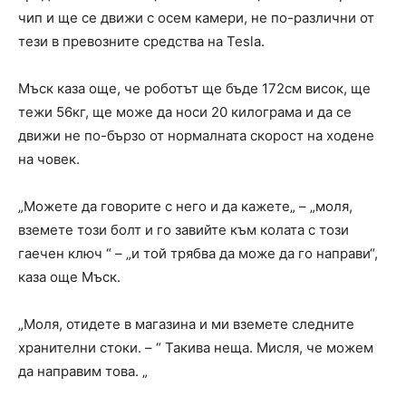
чип и ще се движи с осем камери, не по-различни от
тези в превозните средства на Tesla.
Мъск каза още, че роботът ще бъде 172см висок, ще
тежи 56кг, ще може да носи 20 килограма и да се
движи не по-бързо от нормалната скорост на ходене
на човек.
„Можете да говорите с него и да кажете„ – „моля,
вземете този болт и го завийте към колата с този
гаечен ключ “ – „и той трябва да може да го направи“,
каза още Мъск.
„Моля, отидете в магазина и ми вземете следните
хранителни стоки. – “ Такива неща. Мисля, че можем
да направим това. „