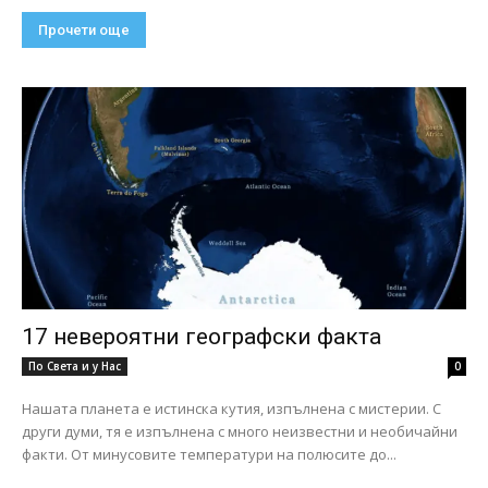
Прочети още
17 невероятни географски факта
По Света и у Нас
0
Нашата планета е истинска кутия, изпълнена с мистерии. С
други думи, тя е изпълнена с много неизвестни и необичайни
факти. От минусовите температури на полюсите до...