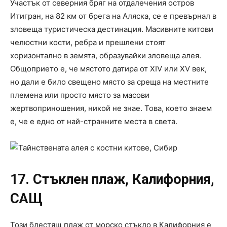
Участък от северния бряг на отдалечения остров
Итигран, на 82 км от брега на Аляска, се е превърнал в
зловеща туристическа дестинация. Масивните китови
челюстни кости, ребра и прешлени стоят
хоризонтално в земята, образувайки зловеща алея.
Общоприето е, че мястото датира от XIV или XV век,
но дали е било свещено място за среща на местните
племена или просто място за масови
жертвоприношения, никой не знае. Това, което знаем
е, че е едно от най-странните места в света.
17. Стъклен плаж, Калифорния,
САЩ
Този блестящ плаж от морско стъкло в Калифорния е