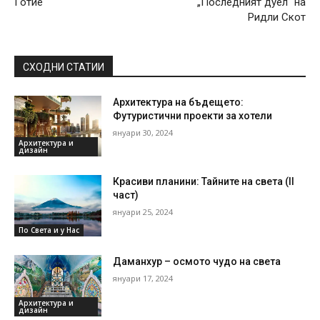
Готие
„Последният дуел“ на
Ридли Скот
СХОДНИ СТАТИИ
Архитектура на бъдещето:
Футуристични проекти за хотели
януари 30, 2024
Архитектура и
дизайн
Красиви планини: Тайните на света (II
част)
януари 25, 2024
По Света и у Нас
Даманхур – осмото чудо на света
януари 17, 2024
Архитектура и
дизайн