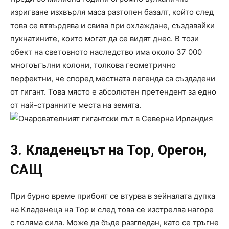
изригване изхвърля маса разтопен базалт, който след
това се втвърдява и свива при охлаждане, създавайки
пукнатините, които могат да се видят днес. В този
обект на световното наследство има около 37 000
многоъгълни колони, толкова геометрично
перфектни, че според местната легенда са създадени
от гигант. Това място е абсолютен претендент за едно
от най-странните места на земята.
3. Кладенецът на Тор, Орегон,
САЩ
При бурно време прибоят се втурва в зейналата дупка
на Кладенеца на Тор и след това се изстрелва нагоре
с голяма сила. Може да бъде разгледан, като се тръгне