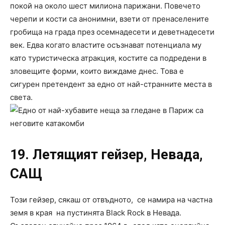
покой на около шест милиона парижани. Повечето
черепи и кости са анонимни, взети от пренаселените
гробища на града през осемнадесети и деветнадесети
век. Едва когато властите осъзнават потенциала му
като туристическа атракция, костите са подредени в
зловещите форми, които виждаме днес. Това е
сигурен претендент за едно от най-странните места в
света.
19. Летящият гейзер, Невада,
САЩ
Този гейзер, сякаш от отвъдното, се намира на частна
земя в края на пустинята Black Rock в Невада.