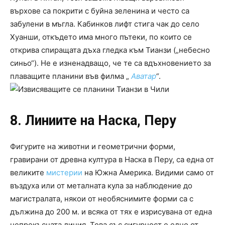
върхове са покрити с буйна зеленина и често са
забулени в мъгла. Кабинков лифт стига чак до село
Хуанши, откъдето има много пътеки, по които се
открива спиращата дъха гледка към Тианзи („небесно
синьо“). Не е изненадващо, че те са вдъхновението за
плаващите планини във филма „
Аватар
“
.
8. Линиите на Наска, Перу
Фигурите на животни и геометрични форми,
гравирани от древна култура в Наска в Перу, са една от
великите
мистерии
на Южна Америка. Видими само от
въздуха или от металната кула за наблюдение до
магистралата, някои от необяснимите форми са с
дължина до 200 м. и всяка от тях е изрисувана от една
непрекъсната линия. Това със сигурност е едно от