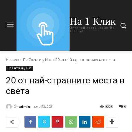
На 1 Клик
Опознай света, само На
1 Клик!
Начало
По Света и у Нас
20 от най-странните места в света
По Света и у Нас
20 от най-странните места в
света
От
admin
юли 23, 2021
3225
0