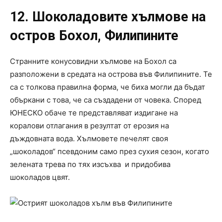
12. Шоколадовите хълмове на
остров Бохол, Филипините
Странните конусовидни хълмове на Бохол са
разположени в средата на острова във Филипините. Те
са с толкова правилна форма, че биха могли да бъдат
объркани с това, че са създадени от човека. Според
ЮНЕСКО обаче те представляват издигане на
коралови отлагания в резултат от ерозия на
дъждовната вода. Хълмовете печелят своя
„шоколадов“ псевдоним само през сухия сезон, когато
зелената трева по тях изсъхва и придобива
шоколадов цвят.