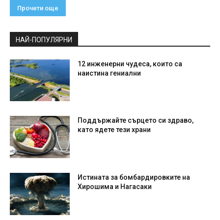
Прочети още
НАЙ-ПОПУЛЯРНИ
12 инженерни чудеса, които са
наистина гениални
Поддържайте сърцето си здраво,
като ядете тези храни
Истината за бомбардировките на
Хирошима и Нагасаки