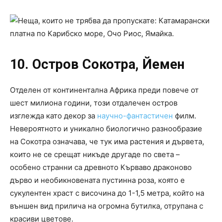
10. Остров Сокотра, Йемен
Отделен от континентална Африка преди повече от
шест милиона години, този отдалечен остров
изглежда като декор за
научно-фантастичен
филм.
Невероятното и уникално биологично разнообразие
на Сокотра означава, че тук има растения и дървета,
които не се срещат никъде другаде по света –
особено странни са древното Кърваво драконово
дърво и необикновената пустинна роза, която е
сукулентен храст с височина до 1-1,5 метра, който на
външен вид прилича на огромна бутилка, отрупана с
красиви цветове.