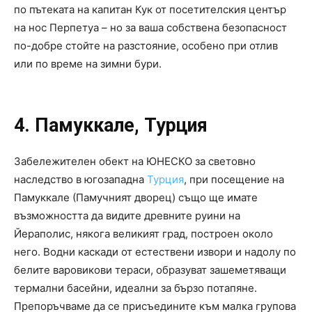
по пътеката на капитан Кук от посетителския център
на нос Перпетуа – но за ваша собствена безопасност
по-добре стойте на разстояние, особено при отлив
или по време на зимни бури.
4. Памуккале, Турция
Забележителен обект на ЮНЕСКО за световно
наследство в югозападна
Турция
, при посещение на
Памуккале (Памучният дворец) също ще имате
възможността да видите древните руини на
Йераполис, някога великият град, построен около
него. Водни каскади от естествени извори и надолу по
белите варовикови тераси, образуват зашеметяващи
термални басейни, идеални за бързо потапяне.
Препоръчваме да се присъедините към малка групова