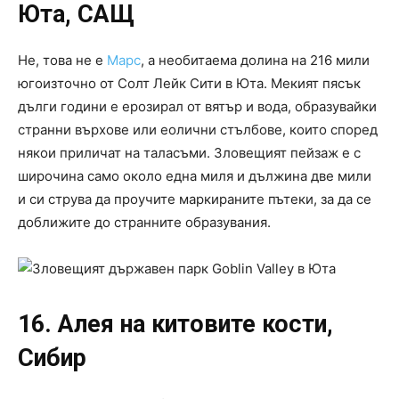
Юта, САЩ
Не, това не е
Марс
, а необитаема долина на 216 мили
югоизточно от Солт Лейк Сити в Юта. Мекият пясък
дълги години е ерозирал от вятър и вода, образувайки
странни върхове или еолични стълбове, които според
някои приличат на таласъми. Зловещият пейзаж е с
широчина само около една миля и дължина две мили
и си струва да проучите маркираните пътеки, за да се
доближите до странните образувания.
16. Алея на китовите кости,
Сибир