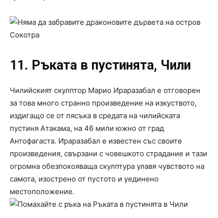
11. Ръката в пустинята, Чили
Чилийският скулптор Марио Ираразабал е отговорен
за това много странно произведение на изкуството,
издигащо се от пясъка в средата на чилийската
пустиня Атакама, на 46 мили южно от град
Антофагаста. Ираразабал е известен със своите
произведения, свързани с човешкото страдание и тази
огромна обезпокояваща скулптура улавя чувството на
самота, изострено от пустото и уединено
местоположение.