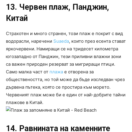
13. Червен плаж, Панджин,
Китай
Страхотен и много странен, този плаж е покрит с вид
водорасли, наречени
Suaeda
, които през есента стават
яркочервени. Намиращи се на тридесет километра
югозападно от Панджин, тези приливни влажни зони
са важен природен резерват за мигриращи птици.
Само малка част от
плажа
е отворена за
обществеността, но той може да бъде изследван чрез
дървена пътека, която се простира към морето.
Червеният плаж може би е един от най-добрите тайни
плажове в Китай.
14.
Равнината на каменните