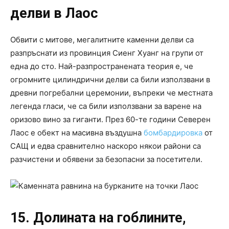
делви в Лаос
Обвити с митове, мегалитните каменни делви са
разпръснати из провинция Сиенг Хуанг на групи от
една до сто. Най-разпространената теория е, че
огромните цилиндрични делви са били използвани в
древни погребални церемонии, въпреки че местната
легенда гласи, че са били използвани за варене на
оризово вино за гиганти. През 60-те години Северен
Лаос е обект на масивна въздушна
бомбардировка
от
САЩ и едва сравнително наскоро някои райони са
разчистени и обявени за безопасни за посетители.
15. Долината на гоблините,