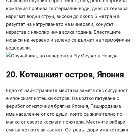
Създаден случайно през 1964 г., след като енергийна
компания пробива геотермални води, днес от гейзера
изригват водни струи, високи до около 5 метра и в
резултат на натрупването на минерали, конусът
нараства с няколко инча всяка година. Блестящите
нюанси на червено и зелено се дължат на термофилни
водорасли.
20. Котешкият остров, Япония
Едно от най-странните места на земята със сигурност
е японският котешки остров. На кратко пътуване с
ферибот от източния бряг на Япония, Таширодзима
има население от сто души, които са значително по-
малко от своите космати приятели. Местните рибари
смятат котките за късмет. Островът дори има котешки