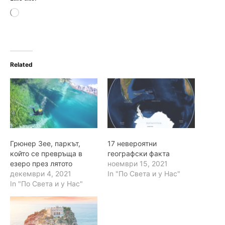
L
o
a
d
i
n
Related
g
…
Грюнер Зее, паркът,
17 невероятни
който се превръща в
географски факта
езеро през лятото
ноември 15, 2021
декември 4, 2021
In "По Света и у Нас"
In "По Света и у Нас"