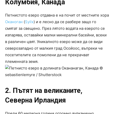
Колумбия, Канада
Петнистото езеро отдавна е на почит от местните хора
Оканоган
(
Syilx
) и е лесно да се разбере защо го
смятат за свещено. През лятото водата на езерото се
изпарява, оставайки малки минерални басейни, всеки
в различен цвят. Уникалното езеро може да се види
северозападно от малкия град Осойоос, въпреки че
посетителите са помолени да не прекрачват
племенната земя.
2. Пътят на великаните,
Северна Ирландия
Преди 60 милиона години огромно вулканично