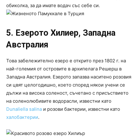
обиколка, за да имате водач със себе си.
5. Езерото Хилиер, Западна
Австралия
Това забележително езеро е открито през 1802 г. на
най-големия от островите в архипелага Решерш в
Западна Австралия. Езерото запазва наситено розовия
си цвят целогодишно, което според някои учени се
дължи на висока соленост, съчетано с присъствието
на соленолюбивите водорасли, известни като
Dunaliella salina
и розови бактерии, известни като
халобактерии
.