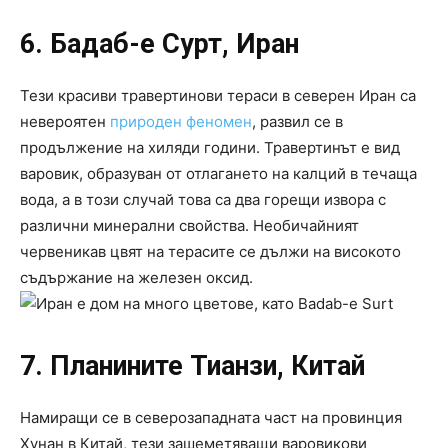
6. Бадаб-е Сурт, Иран
Тези красиви травертинови тераси в северен Иран са
невероятен
природен феномен
, развил се в
продължение на хиляди години. Травертинът е вид
варовик, образуван от отлагането на калций в течаща
вода, а в този случай това са два горещи извора с
различни минерални свойства. Необичайният
червеникав цвят на терасите се дължи на високото
съдържание на железен оксид.
7. Планините Тианзи, Китай
Намиращи се в северозападната част на провинция
Хунан в Китай, тези зашеметяващи варовикови