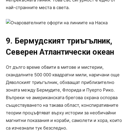
най-странните места в света.
9. Бермудският триъгълник,
Северен Атлантически океан
От дълго време обвити в митове и мистерии,
скандалните 500 000 квадратни мили, наричани още
Дяволският триъгълник, обхващат приблизително
зоната между Бермудите, Флорида и Пуерто Рико.
Въпреки че американската брегова охрана оспорва
съществуването на такава област, конспиративните
теории процъфтяват върху истории за необичайни
магнитни показания и кораби, самолети и хора, които
са изчезнали тук безследно.