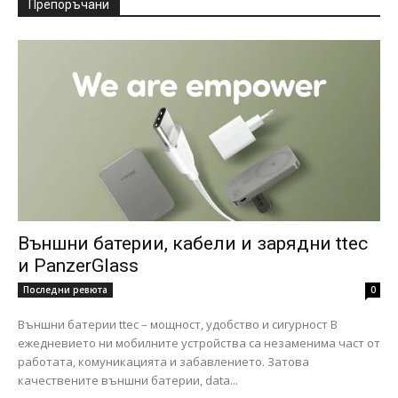
Препоръчани
Външни батерии, кабели и зарядни ttec
и PanzerGlass
Последни ревюта
0
Външни батерии ttec – мощност, удобство и сигурност В
ежедневието ни мобилните устройства са незаменима част от
работата, комуникацията и забавлението. Затова
качествените външни батерии, data...