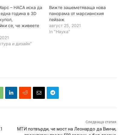
Марс – НАСА иска да
Вижте зашеметяваща нова
 една година в 3D
панорама от марсианския
купол,
пейзаж
йки се, че живеете
август 25, 2021
In "Наука"
 2021
ктура и дизайн"
Следваща статия
21
МТИ потвърди, че мост на Леонардо да Винчи,