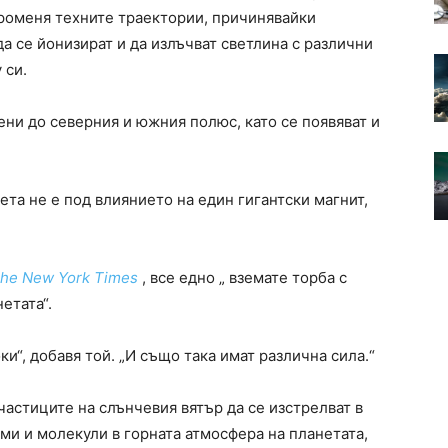
променя техните траектории, причинявайки
 се йонизират и да излъчват светлина с различни
 си.
ени до северния и южния полюс, като се появяват и
та не е под влиянието на един гигантски магнит,
he New York Times
, все едно „ вземате торба с
етата“.
ки“, добавя той. „И също така имат различна сила.“
частиците на слънчевия вятър да се изстрелват в
ми и молекули в горната атмосфера на планетата,