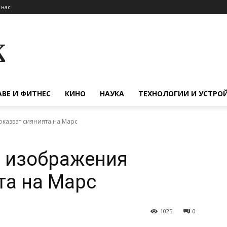
 нас
к
АВЕ И ФИТНЕС
КИНО
НАУКА
ТЕХНОЛОГИИ И УСТРО
казват сиянията на Марс
и изображения
та на Марс
1025
0