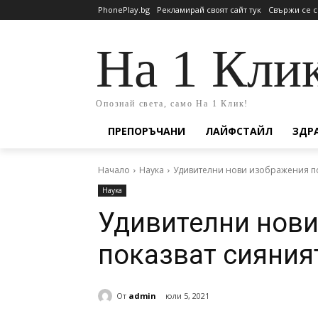
PhonePlay.bg
Рекламирай своят сайт тук
Свържи се с
На 1 Кли
Опознай света, само На 1 Клик!
ПРЕПОРЪЧАНИ
ЛАЙФСТАЙЛ
ЗДР
Начало
Наука
Удивителни нови изображения по
Наука
Удивителни нов
показват сияния
От
admin
юли 5, 2021