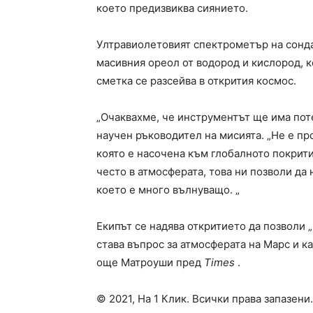
което предизвиква сиянието.
Ултравиолетовият спектрометър на сонда
масивния ореол от водород и кислород, к
сметка се разсейва в открития космос.
„Очаквахме, че инструментът ще има поте
научен ръководител на мисията. „Не е пр
която е насочена към глобалното покрити
често в атмосферата, това ни позволи да
което е много вълнуващо. „
Екипът се надява откритието да позволи „
става въпрос за атмосферата на Марс и ка
още Матроуши пред
Times
.
© 2021, На 1 Клик. Всички права запазени