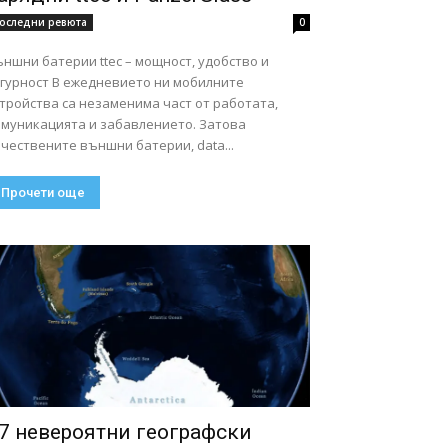
оследни ревюта
0
ншни батерии ttec – мощност, удобство и
ст В ежедневието ни мобилните
тройства са незаменима част от работата,
омуникацията и забавлението. Затова
чествените външни батерии, data...
Прочети още
7 невероятни географски