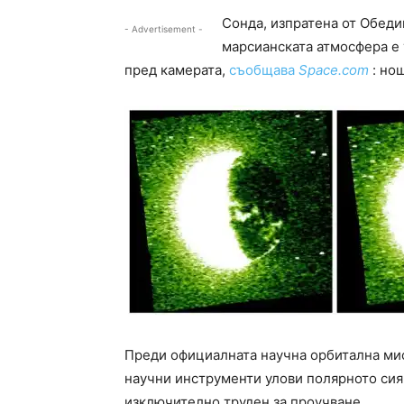
Сонда, изпратена от Обеди
- Advertisement -
марсианската атмосфера е
пред камерата,
съобщава
Space.com
: но
Преди официалната научна орбитална ми
научни инструменти улови полярното сия
изключително труден за проучване.