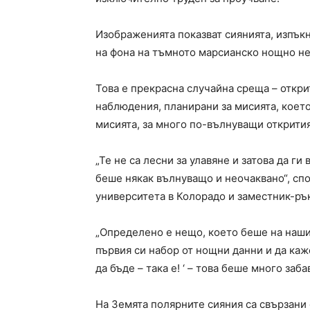
Изображенията показват сиянията, изпък
на фона на тъмното марсианско нощно не
Това е прекрасна случайна среща – откри
наблюдения, планирани за мисията, коет
мисията, за много по-вълнуващи открития
„Те не са лесни за улавяне и затова да ги 
беше някак вълнуващо и неочаквано“, сп
университета в Колорадо и заместник-ръ
„Определено е нещо, което беше на нашия
първия си набор от нощни данни и да каже
да бъде – така е! ‘ – това беше много заба
На Земята полярните сияния са свързани 