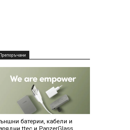
Препоръчани
ъншни батерии, кабели и
арядни ttec и PanzerGlass