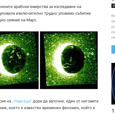
П
нените арабски емирства за изследване на
 уловила изключително трудно уловимо събитие
Въ
щно сияние на Марс.
сигурно
ус
к
ка
сия на
„Надежда“
дори да започне, един от неговите
ние, което е известен временен феномен, който е
1