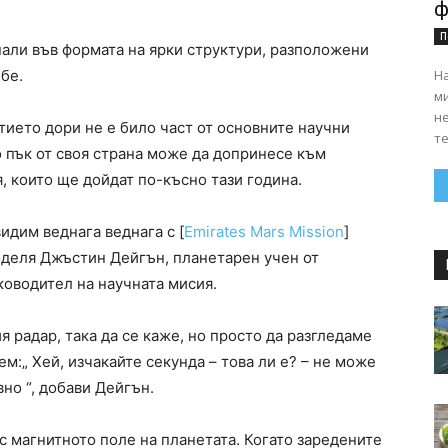
ф
П
нали във формата на ярки структури, разположени
На
бе.
ми
н
тието дори не е било част от основните научни
те
о пък от своя страна може да допринесе към
, които ще дойдат по-късно тази година.
видим веднага веднага с [
Emirates Mars Mission
]
оделя Джъстин Дейгън, планетарен учен от
ководител на научната мисия.
 радар, така да се каже, но просто да разгледаме
м:„ Хей, изчакайте секунда – това ли е? – не може
вно “, добави Дейгън.
с магнитното поле на планетата. Когато заредените