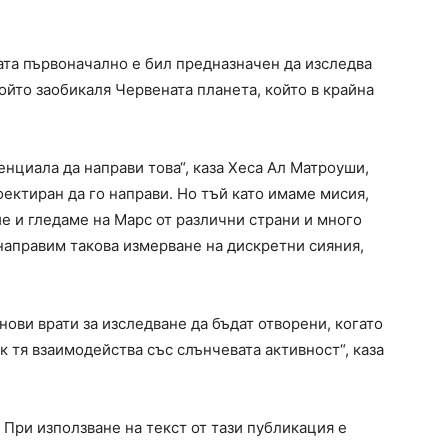
та първоначално е бил предназначен да изследва
ойто заобикаля Червената планета, който в крайна
нциала да направи това“, каза Хеса Ал Матроуши,
оектиран да го направи. Но тъй като имаме мисия,
е и гледаме на Марс от различни страни и много
 направим такова измерване на дискретни сияния,
нови врати за изследване да бъдат отворени, когато
к тя взаимодейства със слънчевата активност“, каза
. При използване на текст от тази публикация е