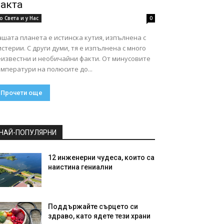
акта
о Света и у Нас
0
шата планета е истинска кутия, изпълнена с
стерии. С други думи, тя е изпълнена с много
еизвестни и необичайни факти. От минусовите
мператури на полюсите до...
Прочети още
НАЙ-ПОПУЛЯРНИ
12 инженерни чудеса, които са
наистина гениални
Поддържайте сърцето си
здраво, като ядете тези храни