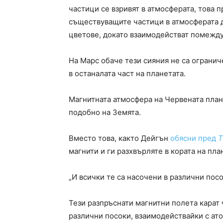
частици се взривят в атмосферата, това 
съществуващите частици в атмосферата да
цветове, докато взаимодействат помежду
На Марс обаче тези сияния не са огранич
в останалата част на планетата.
Магнитната атмосфера на Червената плане
подобно на Земята.
Вместо това, както Дейгън
обясни пред
T
магнити и ги разхвърляте в кората на план
„И всички те са насочени в различни посо
Тези разпръснати магнитни полета карат 
различни посоки, взаимодействайки с ато