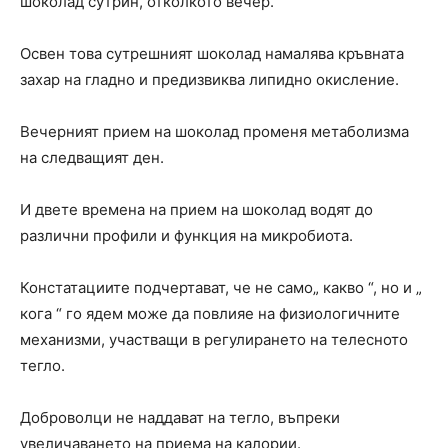
шоколад сутрин, отколкото вечер.
Освен това сутрешният шоколад намалява кръвната
захар на гладно и предизвиква липидно окисление.
Вечерният прием на шоколад променя метаболизма
на следващият ден.
И двете времена на прием на шоколад водят до
различни профили и функция на микробиота.
Констатациите подчертават, че не само„ какво “, но и „
кога “ го ядем може да повлияе на физиологичните
механизми, участващи в регулирането на телесното
тегло.
Доброволци не наддават на тегло, въпреки
увеличаването на приема на калории.