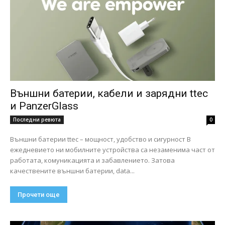
Външни батерии, кабели и зарядни ttec
и PanzerGlass
Последни ревюта
0
Външни батерии ttec – мощност, удобство и сигурност В
ежедневието ни мобилните устройства са незаменима част от
работата, комуникацията и забавлението. Затова
качествените външни батерии, data...
Прочети още