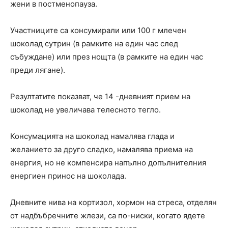
жени в постменопауза.
Участниците са консумирали или 100 г млечен
шоколад сутрин (в рамките на един час след
събуждане) или през нощта (в рамките на един час
преди лягане).
Резултатите показват, че 14 -дневният прием на
шоколад не увеличава телесното тегло.
Консумацията на шоколад намалява глада и
желанието за друго сладко, намалява приема на
енергия, но не компенсира напълно допълнителния
енергиен принос на шоколада.
Дневните нива на кортизол, хормон на стреса, отделян
от надбъбречните жлези, са по-ниски, когато ядете