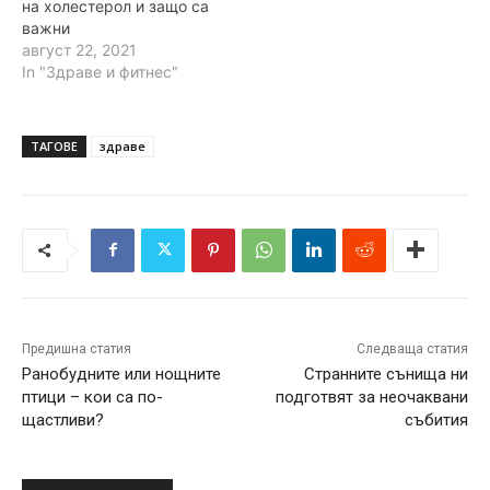
на холестерол и защо са
важни
август 22, 2021
In "Здраве и фитнес"
ТАГОВЕ
здраве
Предишна статия
Следваща статия
Ранобудните или нощните
Странните сънища ни
птици – кои са по-
подготвят за неочаквани
щастливи?
събития