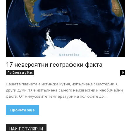
17 невероятни географски факта
По Света и у Нас
0
Нашата планета е истинска кутия, изпълнена с мистерии. С
други думи, тя е изпълнена с много неизвестни и необичайни
факти. От минусовите температури на полюсите до...
Прочети още
НАЙ-ПОПУЛЯРНИ