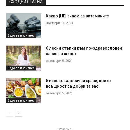
СХОДНИ СТАТИИ
Какво [НЕ] знаем за витамините
ноември 11, 2021
Здраве и фитнес
6 лесни стъпки към по-здравословен
начин на живот
октомври 5, 2021
Здраве и фитнес
5 висококалорични храни, които
всъщност са добри за вас
октомври 5, 2021
Здраве и фитнес
- Реклама -