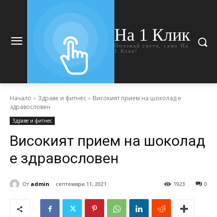
На 1 Клик
Опознай света, само На
1 Клик!
Начало
Здраве и фитнес
Високият прием на шоколад е
здравословен
Здраве и фитнес
Високият прием на шоколад
е здравословен
От
admin
септември 11, 2021
1923
0