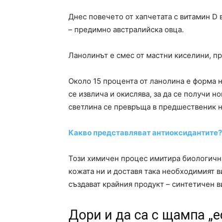
Днес повечето от хапчетата с витамин D 
– предимно австралийска овца.
Ланолинът е смес от мастни киселини, п
Около 15 процента от ланолина е форма 
се извлича и окислява, за да се получи 
светлина се превръща в предшественик н
Какво представляват антиоксидантите?
Този ​​химичен процес имитира биологичн
кожата ни и доставя така необходимият в
създават крайния продукт – синтетичен в
Дори и да са с щампа „е