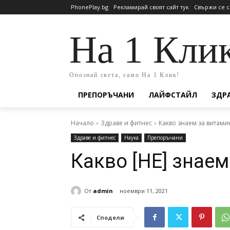
PhonePlay.bg
Рекламирай своят сайт тук
Свържи се с
На 1 Кли
Опознай света, само На 1 Клик!
ПРЕПОРЪЧАНИ
ЛАЙФСТАЙЛ
ЗДР
Начало
Здраве и фитнес
Какво знаем за витами
Здраве и фитнес
Наука
Препоръчани
Какво [НЕ] знаем
От
admin
ноември 11, 2021
Сподели