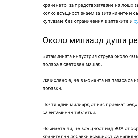
храненето, за предотвратяване на лошо з
колко всъщност знаем за витамините и с
купуваме без ограничения в аптеките и
с
Около милиард души ре
Витаминната индустрия струва около 40
долара в световен мащаб.
Изчислено е, че в момента на пазара са 
добавки.
Почти един милиард от нас приемат редов
са витаминни таблетки.
Но знаете ли, че всъщност над 90% от хо
хранителни добавки всъщност са напълно