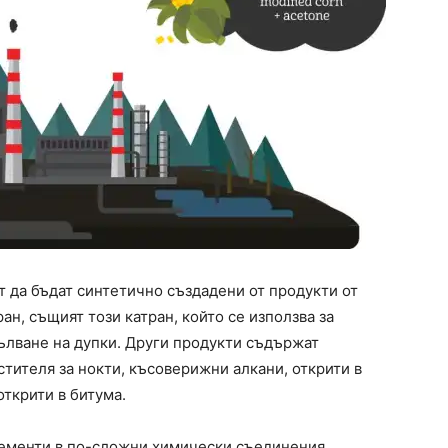
т да бъдат синтетично създадени от продукти от
ан, същият този катран, който се използва за
пълване на дупки. Други продукти съдържат
стителя за нокти, късоверижни алкани, открити в
открити в битума.
лементи в по-сложни химически съединения,