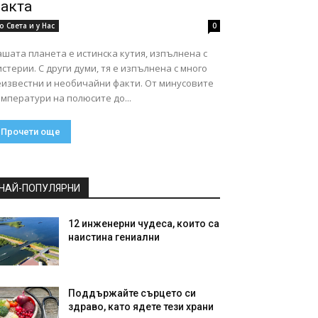
акта
о Света и у Нас
0
шата планета е истинска кутия, изпълнена с
стерии. С други думи, тя е изпълнена с много
еизвестни и необичайни факти. От минусовите
мператури на полюсите до...
Прочети още
НАЙ-ПОПУЛЯРНИ
12 инженерни чудеса, които са
наистина гениални
Поддържайте сърцето си
здраво, като ядете тези храни