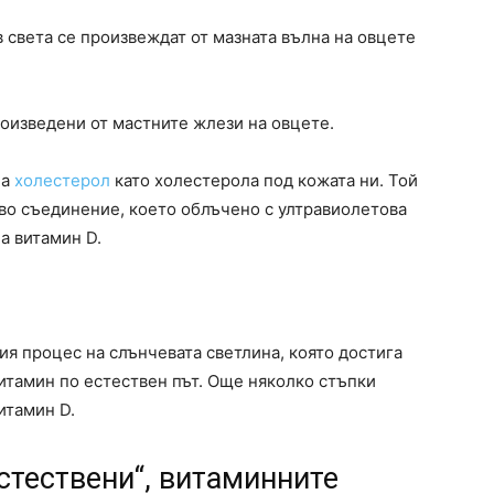
в света се произвеждат от мазната вълна на овцете
роизведени от мастните жлези на овцете.
на
холестерол
като холестерола под кожата ни. Той
ново съединение, което облъчено с ултравиолетова
а витамин D.
ия процес на слънчевата светлина, която достига
итамин по естествен път. Още няколко стъпки
итамин D.
стествени“, витаминните