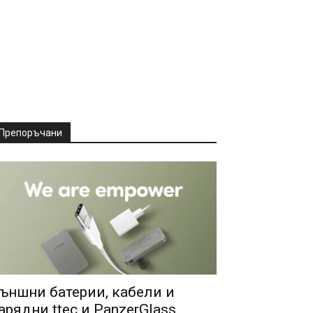
Препоръчани
ъншни батерии, кабели и
арядни ttec и PanzerGlass