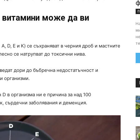
ф
П
 витамини може да ви
На
ми
н
те
, D, E и K) се съхраняват в черния дроб и мастните
лесно се натрупват до токсични нива.
ведат дори до бъбречна недостатъчност и
и организми.
 D в организма ни е причина за над 100
к, сърдечни заболявания и деменция.