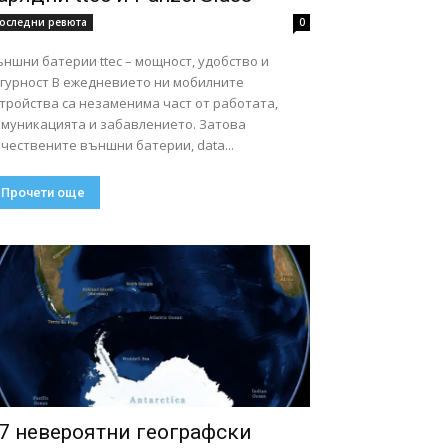
оследни ревюта
0
ншни батерии ttec – мощност, удобство и
ст В ежедневието ни мобилните
тройства са незаменима част от работата,
омуникацията и забавлението. Затова
чествените външни батерии, data...
Прочети още
7 невероятни географски