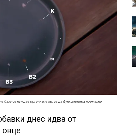
на база се нуждае организма ни, за да функционира нормално
обавки днес идва от
 овце