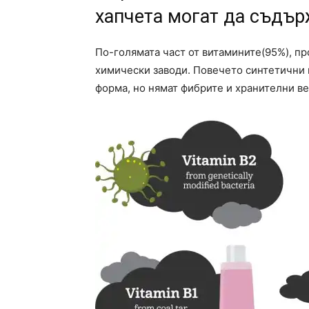
хапчета могат да съдър
По-голямата част от витамините(95%), пр
химически заводи. Повечето синтетични 
форма, но нямат фибрите и хранителни ве