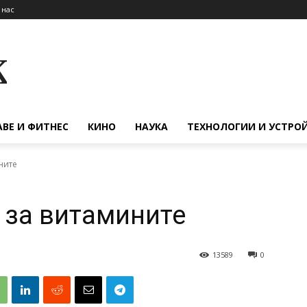
 нас
к
АВЕ И ФИТНЕС
КИНО
НАУКА
ТЕХНОЛОГИИ И УСТРО
ните
 за витамините
13589
0