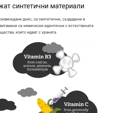
жат синтетични материали
оизвеждани днес, са синтетични, създадени в
витамини са химически идентични с естествената
щества, които идват с храната.