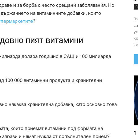
драве и за борба с често срещани заболявания. Но
П
ъдържанието на витаминните добавки, които
Въ
упермаркетите
?
сигурно
ус
к
довно пият витамини
ка
 милиарда долара годишно в САЩ и 100 милиарда
над 100 000 витаминни продукта и хранителни
но някаква хранителна добавка, като основно това
рата, които приемат витамини под формата на
1
 здрави и нямат нужда от допълнителен прием?