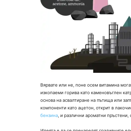
Вярвате или не, поне осем витамина мога
изкопаеми горива като каменовъглен катр
основа на асвалтиране на пътища или за
компоненти като ацетон, открит в лакочи
бензина
, и различни ароматни пръстени, 
Идеята е да се пренаредят градивните е