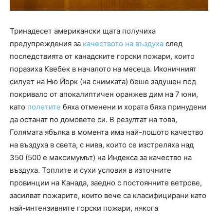
Тринадесет американски щата получиха
предупреждения за
качеството на въздуха
след
последствията от канадските горски пожари, които
поразиха Квебек в началото на месеца. Иконичният
силует на Ню Йорк (на снимката) беше задушен под
покривало от апокалиптичен оранжев дим на 7 юни,
като
полетите
бяха отменени и хората бяха принудени
да останат по домовете си. В резултат на това,
Голямата ябълка в момента има най-лошото качество
на въздуха в света, с нива, които се изстреляха над
350 (500 е максимумът) на Индекса за качество на
въздуха. Топлите и сухи условия в източните
провинции на Канада, заедно с постоянните ветрове,
засилват пожарите, които вече са класифицирани като
най-интензивните горски пожари, някога