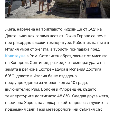
Жега, наречена на триглавото чудовище от „Ад“ на
Данте, видя как голяма част от Южна Европа се пече
при рекордно високи температури. Работник на пътя в
Италия умря от жегата, а туристи припадаха пред
Колизеума
в Рим. Сателитен образ, заснет от мисията
на Коперник Сентинел, разкри, че температурата на
земята в региона Екстремадура в Испания достига
60°C, докато в Италия беше издадено
предупреждение за червен код за 10 града,
включително Рим, Болоня и Флоренция, където
температурите достигнаха 48.8°C. Следва друга жега,
наречена Харон, на лодкаря, който превозва душите в
подземния свят. Тези метеорологични събития със