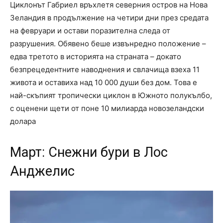
Циклонът Габриел връхлетя северния остров на Нова
Зеландия в продължение на четири дни през средата
на февруари и остави поразителна следа от
разрушения. Обявено беше извънредно положение –
едва третото в историята на страната – докато
безпрецедентните наводнения и свлачища взеха 11
живота и оставиха над 10 000 души без дом. Това е
най-скъпият тропически циклон в Южното полукълбо,
с оценени щети от поне 10 милиарда новозеландски
долара
Март: Снежни бури в Лос
Анджелис