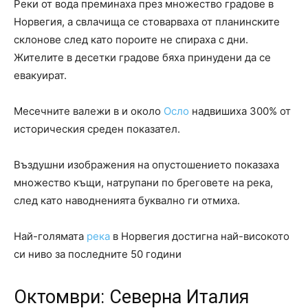
Реки от вода преминаха през множество градове в
Норвегия, а свлачища се стоварваха от планинските
склонове след като пороите не спираха с дни.
Жителите в десетки градове бяха принудени да се
евакуират.
Месечните валежи в и около
Осло
надвишиха 300% от
историческия среден показател.
Въздушни изображения на опустошението показаха
множество къщи, натрупани по бреговете на река,
след като наводненията буквално ги отмиха.
Най-голямата
река
в Норвегия достигна най-високото
си ниво за последните 50 години
Октомври: Северна Италия