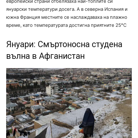
европейски страни отбелязаха най-топлите си
януарски температури досега. А в северна Испания и
южна Франция местните се наслаждаваха на плажно
време, като температурата достигна приятните 25°C
Януари: Смъртоносна студена
вълна в Афганистан