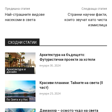
Предишна статия
Следваща статия
Най-страшните видове
Странни научни факти,
насекоми в света
които звучат като чиста
измислица
СХОДНИ СТАТИИ
Архитектура на бъдещето:
Футуристични проекти за хотели
януари 30, 2024
Архитектура и
дизайн
Красиви планини: Тайните на света (II
част)
януари 25, 2024
По Света и у Нас
Даманхур – осмото чудо на света