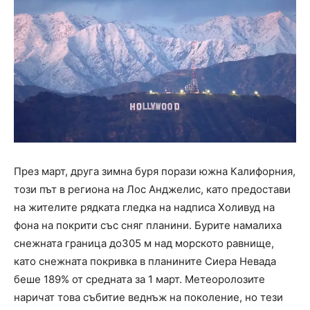
През март, друга зимна буря порази южна Калифорния,
този път в региона на Лос Анджелис, като предостави
на жителите рядката гледка на надписа Холивуд на
фона на покрити със сняг планини. Бурите намалиха
снежната граница до305 м над морското равнище,
като снежната покривка в планините Сиера Невада
беше 189% от средната за 1 март. Метеоролозите
наричат това събитие веднъж на поколение, но тези