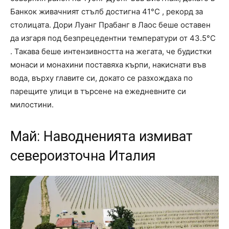
Банкок живачният стълб достигна 41°C , рекорд за
столицата. Дори Луанг Прабанг в Лаос беше оставен
да изгаря под безпрецедентни температури от 43.5°C
. Такава беше интензивността на жегата, че будистки
монаси и монахини поставяха кърпи, накиснати във
вода, върху главите си, докато се разхождаха по
парещите улици в търсене на ежедневните си
милостини.
Май: Наводненията измиват
североизточна Италия