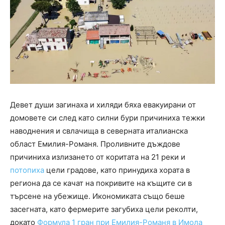
Девет души загинаха и хиляди бяха евакуирани от
домовете си след като силни бури причиниха тежки
наводнения и свлачища в северната италианска
област Емилия-Романя. Проливните дъждове
причиниха излизането от коритата на 21 реки и
потопиха
цели градове, като принудиха хората в
региона да се качат на покривите на къщите си в
търсене на убежище. Икономиката също беше
засегната, като фермерите загубиха цели реколти,
докато
Формула 1 гран при Емилия-Романя в Имола