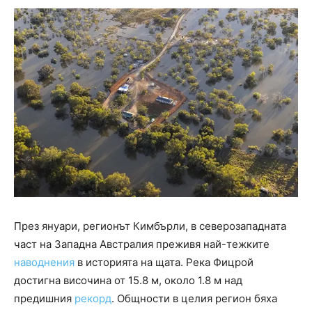
През януари, регионът Кимбърли, в северозападната
част на Западна Австралия преживя най-тежките
наводнения
в историята на щата. Река Фицрой
достигна височина от 15.8 м, около 1.8 м над
предишния
рекорд
. Общности в целия регион бяха