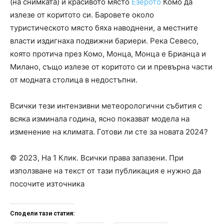
(на снимката) и красивото място
Езерото
Комо да
излезе от коритото си. Баровете около
туристическото място бяха наводнени, а местните
власти издигнаха подвижни бариери. Река Севесо,
която протича през Комо, Монца, Монца е Брианца и
Милано, също излезе от коритото си и превърна части
от модната столица в недостъпни.
Всички тези интензивни метеорологични събития с
всяка изминала година, ясно показват модела на
изменение на климата. Готови ли сте за новата 2024?
© 2023, На 1 Клик. Всички права запазени. При
използване на текст от тази публикация е нужно да
посочите източника
Сподели тази статия: