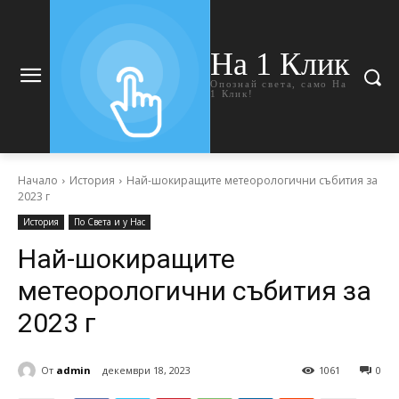
На 1 Клик
Опознай света, само На
1 Клик!
Начало
История
Най-шокиращите метеорологични събития за
2023 г
История
По Света и у Нас
Най-шокиращите
метеорологични събития за
2023 г
От
admin
декември 18, 2023
1061
0