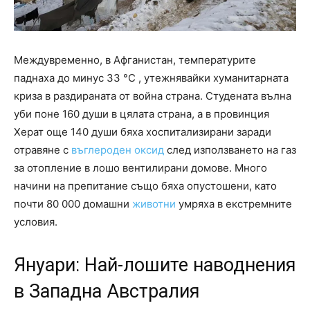
Междувременно, в Афганистан, температурите
паднаха до минус 33 °C , утежнявайки хуманитарната
криза в раздираната от война страна. Студената вълна
уби поне 160 души в цялата страна, а в провинция
Херат още 140 души бяха хоспитализирани заради
отравяне с
въглероден оксид
след използването на газ
за отопление в лошо вентилирани домове. Много
начини на препитание също бяха опустошени, като
почти 80 000 домашни
животни
умряха в екстремните
условия.
Януари: Най-лошите наводнения
в Западна Австралия