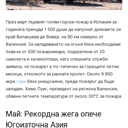
През март първият голям горски пожар в Испания за
годината принуди 1 500 души да напуснат домовете си
край Вилануева де Вивер, на 90 км северно от
Валенсия. За овладяването на огъня бяха необходими
повече от 500 пожарникари, подкрепени от 20
самолета и хеликоптери, като спешните служби
заявиха, че пожарът е по-типичен за горещите летни
месеци, отколкото за ранната пролет. Около 9 900
акра
гори
бяха унищожени, преди пожарът да бъде
овладян. Химо Пуиг, президент на региона Валенсия,
обвини летните температури от около 30°C за пожара.
Май: Рекордна жега опече
Югоизточна Азия