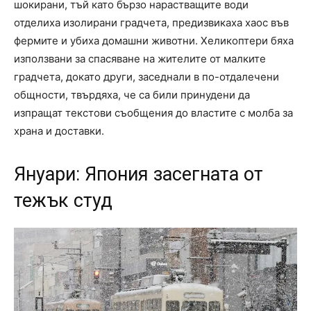
шокирани, тъй като бързо нарастващите води
отделиха изолирани градчета, предизвикаха хаос във
фермите и убиха домашни животни. Хеликоптери бяха
използвани за спасяване на жителите от малките
градчета, докато други, заседнали в по-отдалечени
общности, твърдяха, че са били принудени да
изпращат текстови съобщения до властите с молба за
храна и доставки.
Януари: Япония засегната от
тежък студ