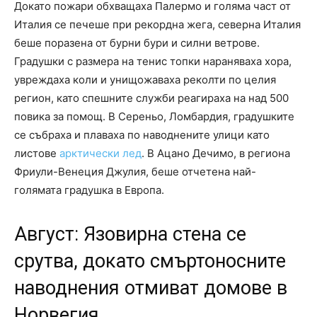
Докато пожари обхващаха Палермо и голяма част от
Италия се печеше при рекордна жега, северна Италия
беше поразена от бурни бури и силни ветрове.
Градушки с размера на тенис топки нараняваха хора,
увреждаха коли и унищожаваха реколти по целия
регион, като спешните служби реагираха на над 500
повика за помощ. В Сереньо, Ломбардия, градушките
се събраха и плаваха по наводнените улици като
листове
арктически лед
. В Ацано Дечимо, в региона
Фриули-Венеция Джулия, беше отчетена най-
голямата градушка в Европа.
Август: Язовирна стена се
срутва, докато смъртоносните
наводнения отмиват домове в
Норвегия