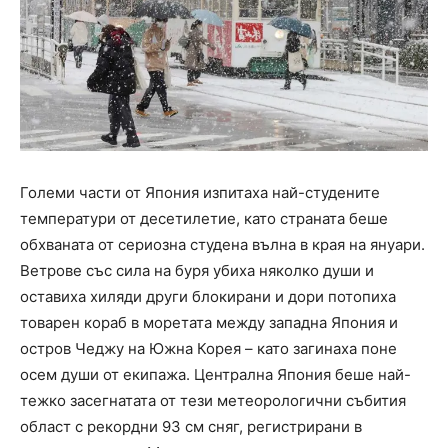
Големи части от Япония изпитаха най-студените
температури от десетилетие, като страната беше
обхваната от сериозна студена вълна в края на януари.
Ветрове със сила на буря убиха няколко души и
оставиха хиляди други блокирани и дори потопиха
товарен кораб в моретата между западна Япония и
остров Чеджу на Южна Корея – като загинаха поне
осем души от екипажа. Централна Япония беше най-
тежко засегнатата от тези метеорологични събития
област с рекордни 93 см сняг, регистрирани в