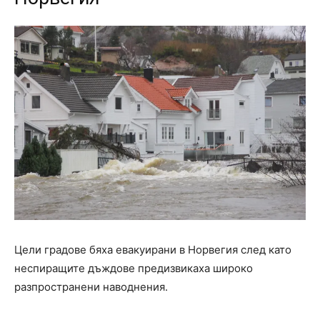
Цели градове бяха евакуирани в Норвегия след като
неспиращите дъждове предизвикаха широко
разпространени наводнения.