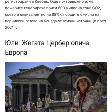
регистрирани в Квебек. Още по-тревожно е, че
пожарите генерираха почти 600 милиона тона CO2,
което е еквивалентно на 88% от общите емисии на
парникови газове на Канада от всички източници през
2021 г.
Юли: Жегата Цербер опича
Европа