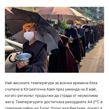
Най-високите температури за всички времена бяха
счупени в Югоизточна Азия през уикенда на 8 май,
когато регионът продължи да страда от неумолима
жега. Температурите достигнаха рекордните 44.2°C в
северния район на Туонг Дуонг във Виетнам, докато в