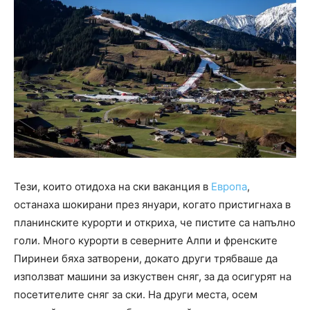
Тези, които отидоха на ски ваканция в
Европа
,
останаха шокирани през януари, когато пристигнаха в
планинските курорти и откриха, че пистите са напълно
голи. Много курорти в северните Алпи и френските
Пиринеи бяха затворени, докато други трябваше да
използват машини за изкуствен сняг, за да осигурят на
посетителите сняг за ски. На други места, осем