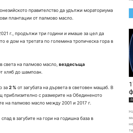
донезийското правителство да удължи мораториума
ови плантации от палмово масло.
2021 г., продължи три години и имаше за цел да
ято е дом на третата по големина тропическа гора в
в света на палмово масло,
вездесъща
от хляб до шампоан.
1
о за
2 %
от загубата на дървета в световен мащаб. В
ф
ощ приблизително с размерите на Обединеното
П
те на палмово масло между 2001 и 2017 г.
На
ми
 спад в загубите на гори на годишна база в
н
те