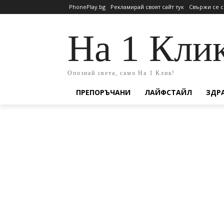
PhonePlay.bg
Рекламирай своят сайт тук
Свържи се с
На 1 Кли
Опознай света, само На 1 Клик!
ПРЕПОРЪЧАНИ
ЛАЙФСТАЙЛ
ЗДР