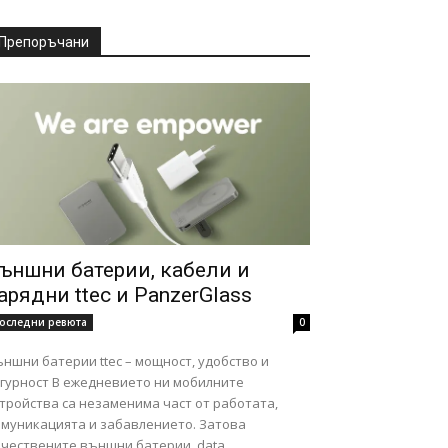
Препоръчани
ъншни батерии, кабели и
арядни ttec и PanzerGlass
оследни ревюта
0
ншни батерии ttec – мощност, удобство и
ст В ежедневието ни мобилните
тройства са незаменима част от работата,
омуникацията и забавлението. Затова
чествените външни батерии, data...