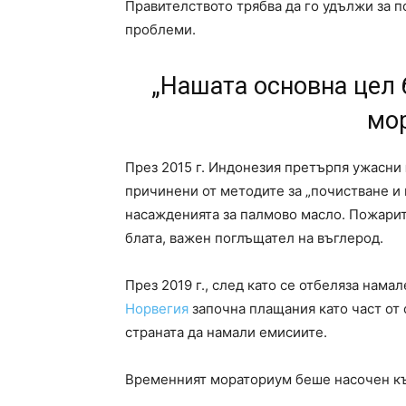
Правителството трябва да го удължи за 
проблеми.
„Нашата основна цел 
мо
През 2015 г. Индонезия претърпя ужасни
причинени от методите за „почистване и и
насажденията за палмово масло. Пожари
блата, важен поглъщател на въглерод.
През 2019 г., след като се отбеляза нам
Норвегия
започна плащания като част от 
страната да намали емисиите.
Временният мораториум беше насочен към