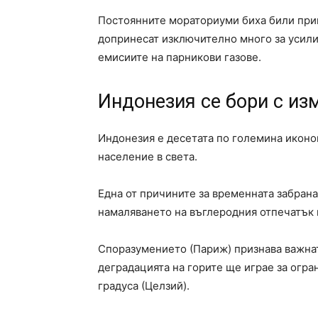
Постоянните мораториуми биха били прив
допринесат изключително много за усили
емисиите на парникови газове.
Индонезия се бори с из
Индонезия е десетата по големина иконо
население в света.
Една от причините за временната забран
намаляването на въглеродния отпечатък в
Споразумението (Париж) признава важнат
деградацията на горите ще играе за огра
градуса (Целзий).