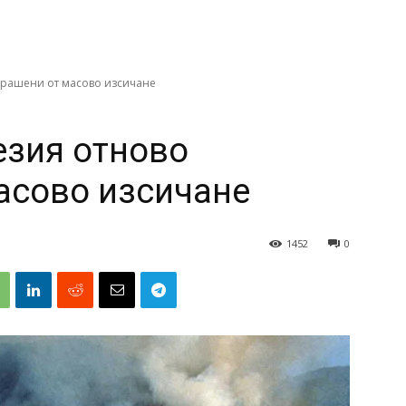
трашени от масово изсичане
езия отново
асово изсичане
1452
0