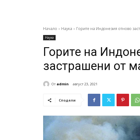
Начало
Наука
Горите на Индонезия отново зас
Наука
Горите на Индон
застрашени от м
От
admin
август 23, 2021
Сподели