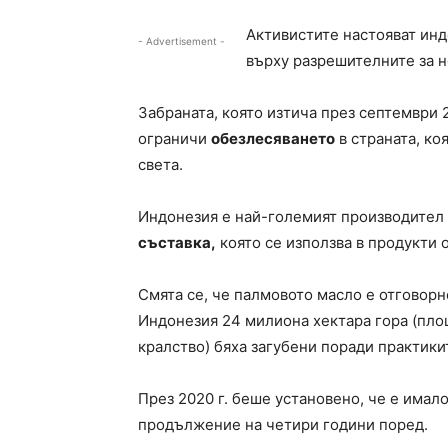
Активистите настояват ин
- Advertisement -
върху разрешителните за н
Забраната, която изтича през септември 
ограничи
обезлесяването
в страната, ко
света.
Индонезия е най-големият производител 
съставка,
която се използва в продукти 
Смята се, че палмовото масло е отговорн
Индонезия 24 милиона хектара гора (пл
кралство) бяха загубени поради практики
През 2020 г. беше установено, че е имало
продължение на четири години поред.