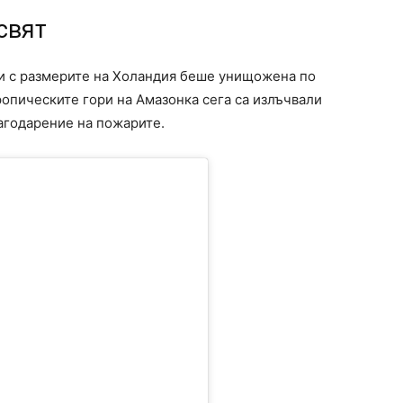
свят
ри с размерите на Холандия беше унищожена по
ропическите гори на Амазонка сега са излъчвали
агодарение на пожарите.