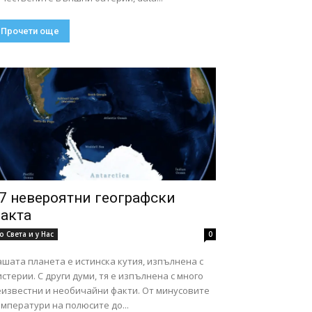
Прочети още
7 невероятни географски
акта
о Света и у Нас
0
шата планета е истинска кутия, изпълнена с
стерии. С други думи, тя е изпълнена с много
еизвестни и необичайни факти. От минусовите
мператури на полюсите до...