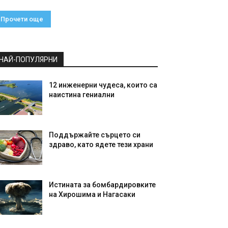
Прочети още
НАЙ-ПОПУЛЯРНИ
12 инженерни чудеса, които са
наистина гениални
Поддържайте сърцето си
здраво, като ядете тези храни
Истината за бомбардировките
на Хирошима и Нагасаки