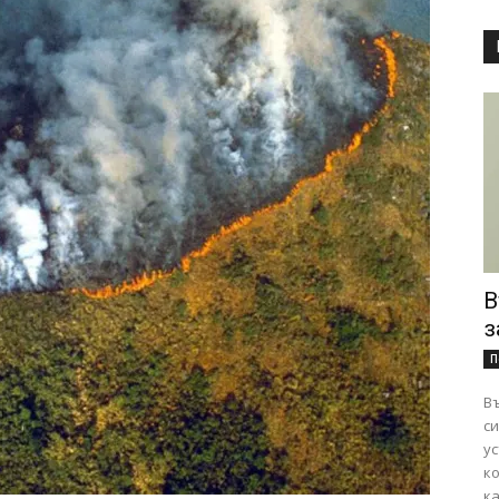
В
з
П
Въ
сигурно
ус
к
ка