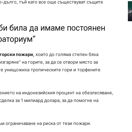
по-дълго, тъй като все още съществуват същите
би била да имаме постоянен
раториум“
горски пожари,
които до голяма степен бяха
згаряне“ на горите, за да се отвори място за
те унищожиха тропическите гори и торфените
алението на индонезийския процент на обезлесяване,
сделка за 1 милиард долара, за да помогне на
 ограничаване на риска от тези пожари.