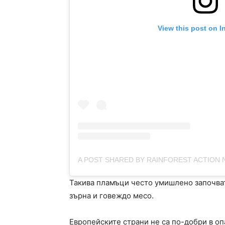
View this post on I
Такива пламъци често умишлено започват 
зърна и говеждо месо.
Европейските страни не са по-добри в оп