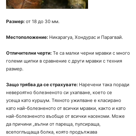
Размер:
от 18 до 30 мм.
Местоположение:
Никарагуа, Хондурас и Парагвай.
Отличителни черти:
Те са малки черни мравки с много
големи щипки в сравнение с други мравки с техния
размер.
Защо трябва да се страхувате:
Наречени така поради
невероятно болезненото си ухапване, което се
усеща като куршум. Тяхното ужилване е класирано
като най-болезненото от всички мравки, както и като
най-болезненото въобще от всички насекоми. Може
да причини „вълни от пареща, пулсираща,
всепоглъщаща болка, която продължава