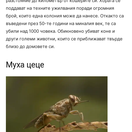
разстояние до километър от кошерите си. Хората се
поддават на техните ужилвания поради огромния
брой, които една колония може да нанесе. Откакто са
въведени през 50-те години на миналия век, те са
убили над 1000 човека. Обикновено убиват коне и
други големи животни, които се приближават твърде
близо до домовете си.
Муха цеце