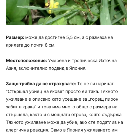
Размер:
може да достигне 5,5 см, а с размаха на
крилата до почти 8 см.
Местоположение:
Умерена и тропическа Източна
Азия, включително подвид в Япония.
Защо трябва да се страхувате:
Те не ги наричат ​​
“Стършел убиец на якове“ просто ей така. Тяхното
ужилване е описано като усещане за „горещ пирон,
забит в крака“ и това има много общо с размера на
стършела, както и с мощната отрова, която съдържа.
Тяхното ужилване може да убие, ако сте податлив на
алергична реакция. Само в Япония ужилването им