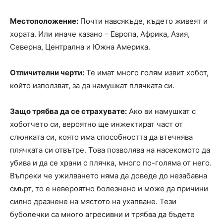
Местоположение:
Почти навсякъде, където живеят и
хората. Или иначе казано – Европа, Африка, Азия,
Северна, Централна и Южна Америка.
Отличителни черти:
Те имат много голям извит хобот,
който използват, за да намушкат плячката си.
Защо трябва да се страхувате:
Ако ви намушкат с
хоботчето си, вероятно ще инжектират част от
слюнката си, която има способността да втечнява
плячката си отвътре. Това позволява на насекомото да
убива и да се храни с плячка, много по-голяма от него.
Въпреки че ужилването няма да доведе до незабавна
смърт, то е невероятно болезнено и може да причини
силно дразнене на мястото на ухапване. Тези
буболечки са много агресивни и трябва да бъдете