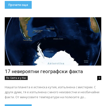
Прочети още
17 невероятни географски факта
По Света и у Нас
0
Нашата планета е истинска кутия, изпълнена с мистерии. С
други думи, тя е изпълнена с много неизвестни и необичайни
факти. От минусовите температури на полюсите до...