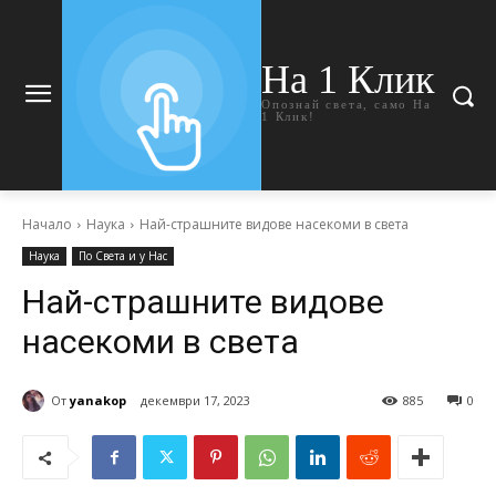
На 1 Клик
Опознай света, само На
1 Клик!
Начало
Наука
Най-страшните видове насекоми в света
Наука
По Света и у Нас
Най-страшните видове
насекоми в света
От
yanakop
декември 17, 2023
885
0