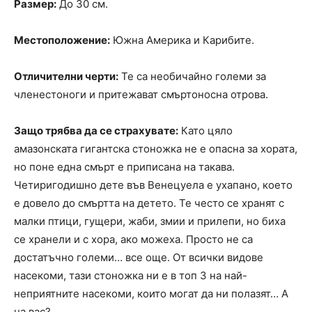
Размер:
До 30 см.
Местоположение:
Южна Америка и Карибите.
Отличителни черти:
Те са необичайно големи за
членестоноги и притежават смъртоносна отрова.
Защо трябва да се страхувате:
Като цяло
амазонската гигантска стоножка не е опасна за хората,
но поне една смърт е приписана на такава.
Четиригодишно дете във Венецуела е ухапано, което
е довело до смъртта на детето. Те често се хранят с
малки птици, гущери, жаби, змии и прилепи, но биха
се хранели и с хора, ако можеха. Просто не са
достатъчно големи… все още. От всички видове
насекоми, тази стоножка ни е в топ 3 на най-
неприятните насекоми, които могат да ни полазят… А
на вас?