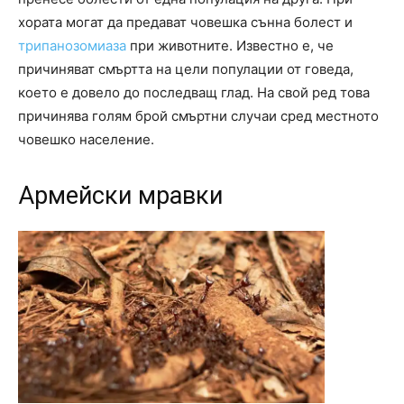
хората могат да предават човешка сънна болест и
трипанозомиаза
при животните. Известно е, че
причиняват смъртта на цели популации от говеда,
което е довело до последващ глад. На свой ред това
причинява голям брой смъртни случаи сред местното
човешко население.
Армейски мравки