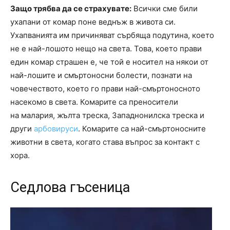
Защо трябва да се страхувате:
Всички сме били
ухапани от комар поне веднъж в живота си.
Ухапванията им причиняват сърбяща подутина, което
не е най-лошото нещо на света. Това, което прави
един комар страшен е, че той е носител на някои от
най-лошите и смъртоносни болести, познати на
човечеството, което го прави най-смъртоносното
насекомо в света. Комарите са преносители
на малария, жълта треска, Западнонилска треска и
други
арбовируси
. Комарите са най-смъртоносните
животни в света, когато става въпрос за контакт с
хора.
Седлова гъсеница