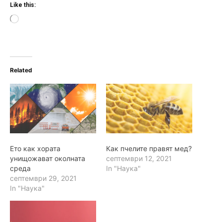
Like this:
L
o
a
d
i
n
Related
g
…
Ето как хората
Как пчелите правят мед?
унищожават околната
септември 12, 2021
среда
In "Наука"
септември 29, 2021
In "Наука"