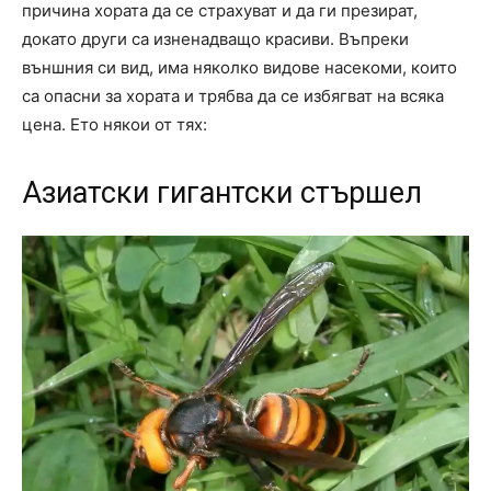
причина хората да се страхуват и да ги презират,
докато други са изненадващо красиви. Въпреки
външния си вид, има няколко видове насекоми, които
са опасни за хората и трябва да се избягват на всяка
цена. Ето някои от тях:
Азиатски гигантски стършел