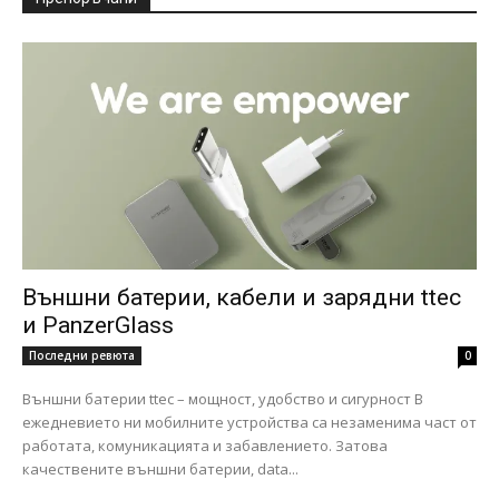
Външни батерии, кабели и зарядни ttec
и PanzerGlass
Последни ревюта
0
Външни батерии ttec – мощност, удобство и сигурност В
ежедневието ни мобилните устройства са незаменима част от
работата, комуникацията и забавлението. Затова
качествените външни батерии, data...