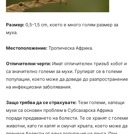
Размер:
0,5-1,5 cm, което е много голям размер за
муха.
Местоположение:
Тропическа Африка.
Отличителни черти:
Имат отличителен тризъб хобот и
са значително големи за мухи. Групират се в големи
популации, което може да доведе до разпространение
на инфекциозни заболявания.
Защо трябва да се страхувате:
Тези големи, хапещи
мухи са основен проблем в Субсахарска Африка
поради предаването на болести. Те се хранят с големи
животни, като ги хапят и смучат кръвта, което може да
пренесе болести от една популация на друга. При