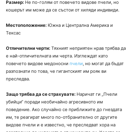
Размер:
Не по-голям от повечето видове пчели, но
кошерът им може да се състои от хиляди индивиди.
Местоположение:
Южна и Централна Америка и
Тексас
Отличителни черти:
Тяхният неприятен нрав трябва да
е най-отличителната им черта. Изглеждат като
повечето видове медоносни
пчели
, но могат да бъдат
разпознати по това, че гигантският им рояк ви
преследва.
Защо трябва да се страхувате:
Наричат ​​ги „Пчели
убийци“ поради необичайно агресивното им
поведение. Ако случайно се приближите до гнездата
им, те реагират много по-отбранително от другите
видове пчели и е известно, че преследват хора на