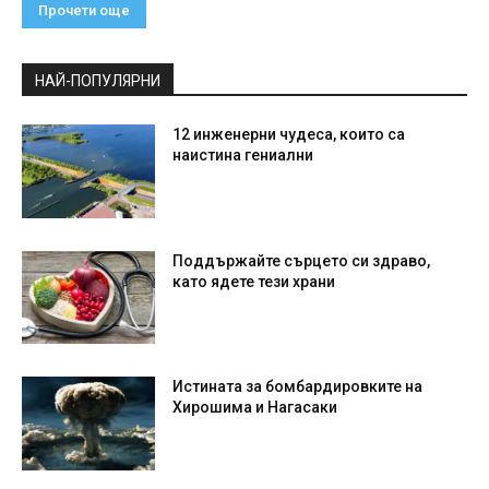
Прочети още
НАЙ-ПОПУЛЯРНИ
12 инженерни чудеса, които са
наистина гениални
Поддържайте сърцето си здраво,
като ядете тези храни
Истината за бомбардировките на
Хирошима и Нагасаки