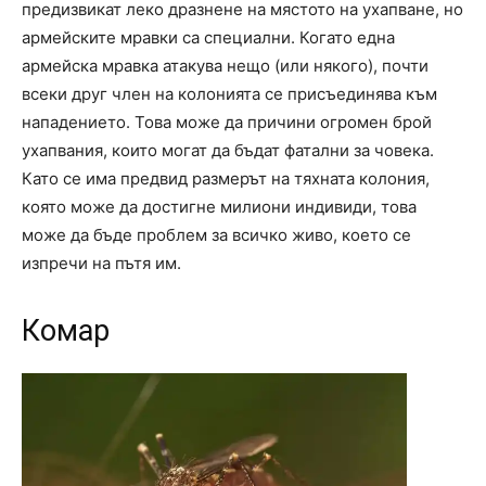
предизвикат леко дразнене на мястото на ухапване, но
армейските мравки са специални. Когато една
армейска мравка атакува нещо (или някого), почти
всеки друг член на колонията се присъединява към
нападението. Това може да причини огромен брой
ухапвания, които могат да бъдат фатални за човека.
Като се има предвид размерът на тяхната колония,
която може да достигне милиони индивиди, това
може да бъде проблем за всичко живо, което се
изпречи на пътя им.
Комар