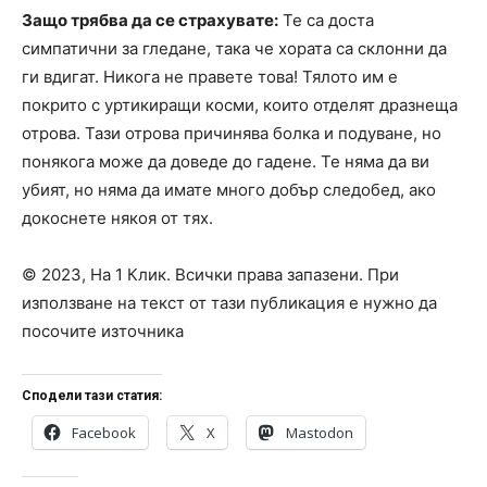
Защо трябва да се страхувате:
Те са доста
симпатични за гледане, така че хората са склонни да
ги вдигат. Никога не правете това! Тялото им е
покрито с уртикиращи косми, които отделят дразнеща
отрова. Тази отрова причинява болка и подуване, но
понякога може да доведе до гадене. Те няма да ви
убият, но няма да имате много добър следобед, ако
докоснете някоя от тях.
© 2023, На 1 Клик. Всички права запазени. При
използване на текст от тази публикация е нужно да
посочите източника
Сподели тази статия:
Facebook
X
Mastodon