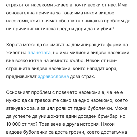
страхът от насекоми живее в почти всеки от нас. Има
основателна причина за това: има някои видове
насекоми, които нямат абсолютно никакъв проблем да
ни причинят истинска вреда и дори да ни убият!
Хората може да се смятат за доминиращите форми на
живот на
планетата
, но има милиони видове насекоми
във всяко кътче на земното кълбо. Някои от най-
страшните видове насекоми, които нападат хора,
предизвикват
здравословна
доза страх.
Основният проблем с повечето насекоми е, че не е
нужно да се тревожите само за едно насекомо, което
атакува хора, а за цял рояк от гадни буболечки. Може
да успеете да унищожите един досаден бръмбар, но
10 000 от тях? Това вече е друга история. Някои
видове буболечки са доста грозни, което достатъчна