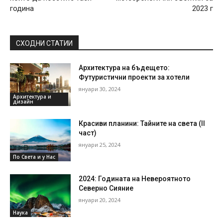
година
2023 г
СХОДНИ СТАТИИ
Архитектура на бъдещето:
Футуристични проекти за хотели
януари 30, 2024
Архитектура и
дизайн
Красиви планини: Тайните на света (II
част)
януари 25, 2024
По Света и у Нас
2024: Годината на Невероятното
Северно Сияние
януари 20, 2024
Наука