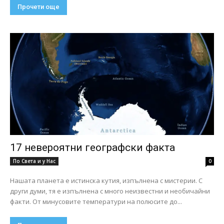
Прочети още
17 невероятни географски факта
По Света и у Нас
0
Нашата планета е истинска кутия, изпълнена с мистерии. С
други думи, тя е изпълнена с много неизвестни и необичайни
факти. От минусовите температури на полюсите до...