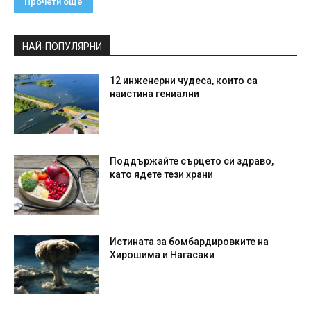
Прочети още
НАЙ-ПОПУЛЯРНИ
12 инженерни чудеса, които са
наистина гениални
Поддържайте сърцето си здраво,
като ядете тези храни
Истината за бомбардировките на
Хирошима и Нагасаки