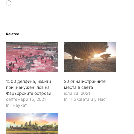
L
o
a
d
i
n
Related
g
…
1500 делфина, избити
20 от най-странните
при „ненужен“ лов на
места в света
Фарьорските острови
юли 23, 2021
септември 15, 2021
In "По Света и у Нас"
In "Наука"