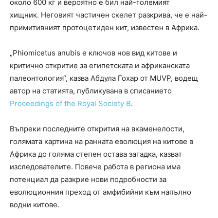
около 600 кг и вероятно е бил най-големият
хищник. Неговият частичен скелет разкрива, че е най-
примитивният протоцетиден кит, известен в Африка.
„Phiomicetus anubis е ключов нов вид китове и
критично откритие за египетската и африканската
палеонтология“, казва Абдула Гохар от MUVP, водещ
автор на статията, публикувана в списанието
Proceedings of the Royal Society B
.
Въпреки последните открития на вкаменелости,
голямата картина на ранната еволюция на китове в
Африка до голяма степен остава загадка, казват
изследователите. Повече работа в региона има
потенциал да разкрие нови подробности за
еволюционния преход от амфибийни към напълно
водни китове.