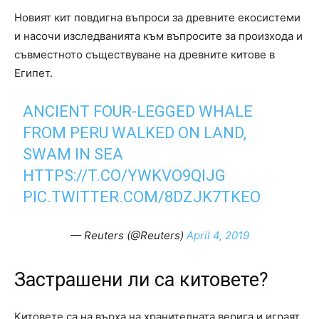
Новият кит повдигна въпроси за древните екосистеми
и насочи изследванията към въпросите за произхода и
съвместното съществуване на древните китове в
Египет.
ANCIENT FOUR-LEGGED WHALE
FROM PERU WALKED ON LAND,
SWAM IN SEA
HTTPS://T.CO/YWKVO9QIJG
PIC.TWITTER.COM/8DZJK7TKEO
— Reuters (@Reuters)
April 4, 2019
Застрашени ли са китовете?
Китовете са на върха на хранителната верига и играят