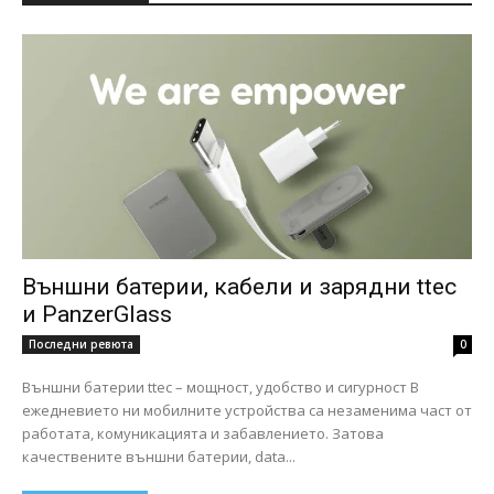
Външни батерии, кабели и зарядни ttec
и PanzerGlass
Последни ревюта
0
Външни батерии ttec – мощност, удобство и сигурност В
ежедневието ни мобилните устройства са незаменима част от
работата, комуникацията и забавлението. Затова
качествените външни батерии, data...