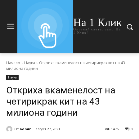
На 1 Клик
Опознай света, само На
1 Клик!
Начало
Наука
Откриха вкаменелост на четирикрак кит на 43
милиона години
Наука
Откриха вкаменелост на
четирикрак кит на 43
милиона години
От
admin
август 27, 2021
1476
0