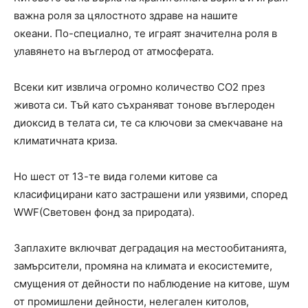
важна роля за цялостното здраве на нашите
океани. По-специално, те играят значителна роля в
улавянето на въглерод от атмосферата.
Всеки кит извлича огромно количество CO2 през
живота си. Тъй като съхраняват тонове въглероден
диоксид в телата си, те са ключови за смекчаване на
климатичната криза.
Но шест от 13-те вида големи китове са
класифицирани като застрашени или уязвими, според
WWF(Световен фонд за природата).
Заплахите включват деградация на местообитанията,
замърсители, промяна на климата и екосистемите,
смущения от дейности по наблюдение на китове, шум
от промишлени дейности, нелегален китолов,