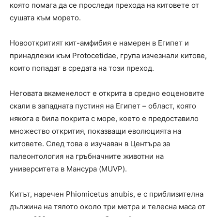
която помага да се проследи прехода на китовете от
сушата към морето.
Новооткритият кит-амфибия е намерен в Египет и
принадлежи към Protocetidae, група изчезнали китове,
които попадат в средата на този преход.
Неговата вкаменелост е открита в средно еоценовите
скали в западната пустиня на Египет – област, която
някога е била покрита с море, което е предоставило
множество открития, показващи еволюцията на
китовете. След това е изучаван в Центъра за
палеонтология на гръбначните животни на
университета в Мансура (MUVP).
Китът, наречен Phiomicetus anubis, е с приблизителна
дължина на тялото около три метра и телесна маса от