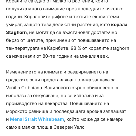
Коралите са едно от малкото растения, които
получиха много внимание през последните няколко
години. Кораловите рифове и техните екосистеми
умират, защото тези деликатни растения, като
корала
Staghorn
, не могат да се възстановят достатъчно
бързо от щетите, причинени от повишаването на
температурата на Карибите. 98 % от коралите staghorn
са изчезнали от 80-те години на миналия век.
Изменението на климата и разширяването на
градските зони представляват голяма заплаха за
Vanilla Cribbiana. Ваниловото зърно обикновено се
използва за овкусяване, но се използва и за
производство на лекарства. Повишаването на
морското равнище и последващата ерозия заплашват
и
Menai Strait Whitebeam
, който може да се намери
само в малка площ в Северен Уелс.