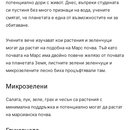
потенциално дори с живот. Днес, въпреки студената
си пустиня без много признаци на вода, учените
смятат, че планетата е една от възможностите ни за
обитаване.
Учените вече изучават кои растения и зеленчуци
могат да растат на подобна на Марс почва. Тъй като
почвата на Марс има двойно повече желязо от почвата
на планетата Земя, листните зелени зеленчуци и
микрозелените лесно биха процъфтявали там.
Микрозелени
Салата, лук, зеле, грах и чесън са растения с
минимална поддръжка и потенциално могат да растат
на марсианска почва.