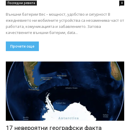
Последни ревюта
0
Външни батерии ttec – мощност, удобство и сигурност В
ежедневието ни мобилните устройства са незаменима част от
работата, комуникацията и забавлението. Затова
качествените външни батерии, data...
Прочети още
17 невероятни географски факта