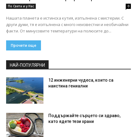
По Света и у Нас
0
Нашата планета е истинска кутия, изпълнена с мистерии. С
други думи, тя е изпълнена с много неизвестни и необичайни
факти. От минусовите температури на полюсите до...
Прочети още
НАЙ-ПОПУЛЯРНИ
12 инженерни чудеса, които са
наистина гениални
Поддържайте сърцето си здраво,
като ядете тези храни