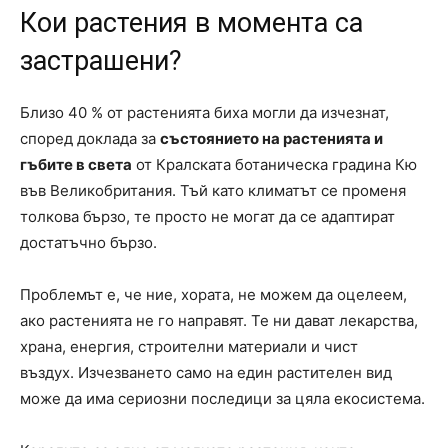
Кои растения в момента са
застрашени?
Близо 40 % от растенията биха могли да изчезнат,
според доклада за
състоянието на растенията и
гъбите в света
от Кралската ботаническа градина Кю
във Великобритания. Тъй като климатът се променя
толкова бързо, те просто не могат да се адаптират
достатъчно бързо.
Проблемът е, че ние, хората, не можем да оцелеем,
ако растенията не го направят. Те ни дават лекарства,
храна, енергия, строителни материали и чист
въздух. Изчезването само на един растителен вид
може да има сериозни последици за цяла екосистема.