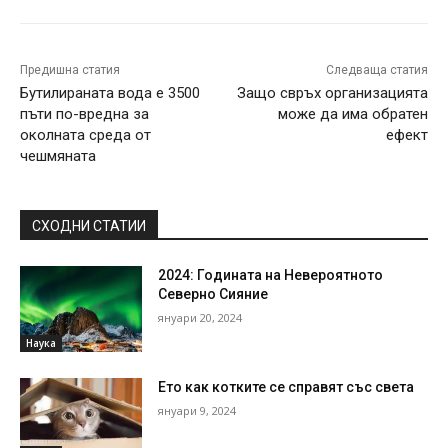
Предишна статия
Следваща статия
Бутилираната вода е 3500
Защо свръх организацията
пъти по-вредна за
може да има обратен
околната среда от
ефект
чешмяната
СХОДНИ СТАТИИ
2024: Годината на Невероятното
Северно Сияние
януари 20, 2024
Наука
Ето как котките се справят със света
януари 9, 2024