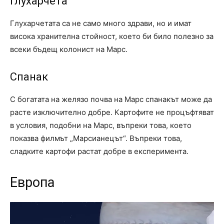
Глухарчета
Глухарчетата са не само много здрави, но и имат
висока хранителна стойност, което би било полезно за
всеки бъдещ колонист на Марс.
Спанак
С богатата на желязо почва на Марс спанакът може да
расте изключително добре. Картофите не процъфтяват
в условия, подобни на Марс, въпреки това, което
показва филмът „Марсианецът“. Въпреки това,
сладките картофи растат добре в експеримента.
Европа