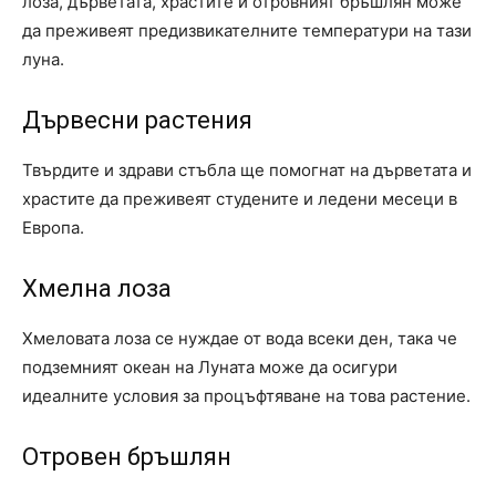
лоза, дърветата, храстите и отровният бръшлян може
да преживеят предизвикателните температури на тази
луна.
Дървесни растения
Твърдите и здрави стъбла ще помогнат на дърветата и
храстите да преживеят студените и ледени месеци в
Европа.
Хмелна лоза
Хмеловата лоза се нуждае от вода всеки ден, така че
подземният океан на Луната може да осигури
идеалните условия за процъфтяване на това растение.
Отровен бръшлян