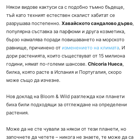
Някои видове кактуси са с подобно тъмно бъдеще,
тъй като техният естествен скалист хабитат се
разрушава постепенно.
Хавайското сандалово дърво
,
популярна съставка за парфюми и друга козметика,
бързо намалява поради повишаването на морското
равнище, причинено от
изменението на климата
. И
дори растенията, които съществуват от 15 милиона
години, нямат по-големи шансове.
Chicoria Hueca
,
билка, която расте в Испания и Португалия, скоро
може също да изчезне.
Нов доклад на Bloom & Wild разглежда кои планети
биха били подходящи за отглеждане на определени
растения.
Може да не сте чували за някои от тези планети, но
започнете да четете – никога не знаете, те може да са