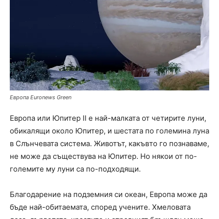
Европа
Euronews Green
Европа или Юпитер II е най-малката от четирите луни,
обикалящи около Юпитер, и шестата по големина луна
в Слънчевата система. Животът, какъвто го познаваме,
не може да съществува на Юпитер. Но някои от по-
големите му луни са по-подходящи.
Благодарение на подземния си океан, Европа може да
бъде най-обитаемата, според учените. Хмеловата