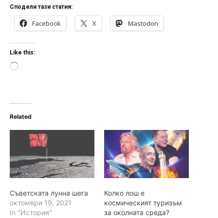
Сподели тази статия:
Facebook
X
Mastodon
Like this:
L
o
a
d
i
n
Related
g
…
Съветската лунна шега
Колко лош е
октомври 19, 2021
космическият туризъм
In "История"
за околната среда?