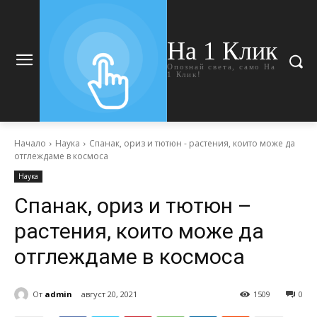
На 1 Клик
Опознай света, само На
1 Клик!
Начало
Наука
Спанак, ориз и тютюн - растения, които може да
отглеждаме в космоса
Наука
Спанак, ориз и тютюн –
растения, които може да
отглеждаме в космоса
От
admin
август 20, 2021
1509
0