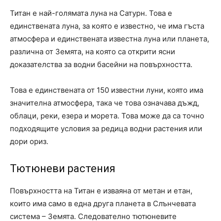
Титан е най-голямата луна на Сатурн. Това е
единствената луна, за която е известно, че има гъста
атмосфера и единствената известна луна или планета,
различна от Земята, на която са открити ясни
доказателства за водни басейни на повърхността.
Това е единствената от 150 известни луни, която има
значителна атмосфера, така че това означава дъжд,
облаци, реки, езера и морета. Това може да са точно
подходящите условия за редица водни растения или
дори ориз.
Тютюневи растения
Повърхността на Титан е изваяна от метан и етан,
които има само в една друга планета в Слънчевата
система – Земята. Следователно тютюневите