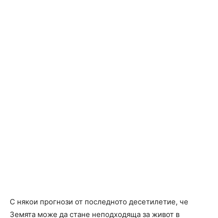
С някои прогнози от последното десетилетие, че
Земята може да стане неподходяща за живот в