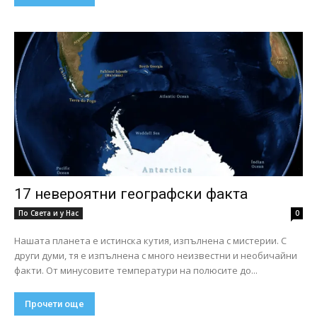
17 невероятни географски факта
По Света и у Нас
0
Нашата планета е истинска кутия, изпълнена с мистерии. С
други думи, тя е изпълнена с много неизвестни и необичайни
факти. От минусовите температури на полюсите до...
Прочети още