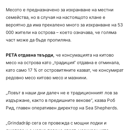
Месото е предназначено за изхранване на местни
семейства, но в случая на настоящото клане е
вероятно да има прекалено много за изхранване на 53
000 жители на острова – което означава, че голяма
част може да бъде пропиляна.
PETA отдавна твърди,
че консумацията на китово
месо на острова като „традиция“ отдавна е отминала,
като само 17 % от островитяните казват, че консумират
редовно месо китово месо и мазнини.
„Ловът в наши дни далеч не е традиционният лов за
издържане, както в предишните векове“, казва Роб
Рид, главен оперативен директор на Sea Shepherds.
„Grindadráp сега се провежда с мощни лодки и