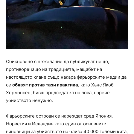
Обикновено с нежелание да публикуват нещо,
противоречащо на традицията, мащабът на
настоящото клане също накара фарьорските медии да
се
обявят против тази практика
, като Ханс Якоб
Хермансен, бивш председател на лова, нарече
убийството ненужно.
Фарьорските острови се нареждат сред Япония,
Норвегия и Исландия като един от основните
виновници за убийството на близо 40 000 големи кита,