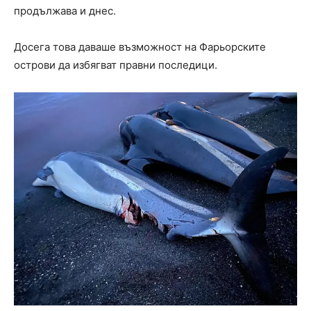
продължава и днес.
Досега това даваше възможност на Фарьорските
острови да избягват правни последици.