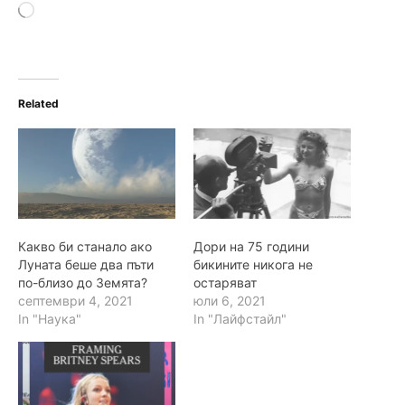
L
o
a
d
i
n
Related
g
…
Какво би станало ако
Дори на 75 години
Луната беше два пъти
бикините никога не
по-близо до Земята?
остаряват
септември 4, 2021
юли 6, 2021
In "Наука"
In "Лайфстайл"