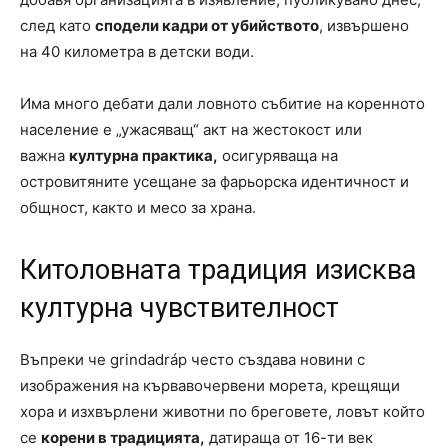
след като
сподели кадри от убийството
, извършено
на 40 километра в детски води.
Има много дебати дали ловното събитие на коренното
население е „ужасяващ“ акт на жестокост или
важна
културна практика,
осигуряваща на
островитяните усещане за фарьорска идентичност и
общност, както и месо за храна.
Китоловната традиция изисква
културна чувствителност
Въпреки че grindadráp често създава новини с
изображения на кървавочервени морета, крещящи
хора и изхвърлени животни по бреговете, ловът който
се
корени в традицията,
датираща от 16-ти век