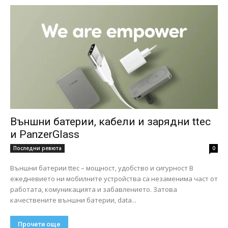
Външни батерии, кабели и зарядни ttec
и PanzerGlass
Последни ревюта
0
Външни батерии ttec – мощност, удобство и сигурност В
ежедневието ни мобилните устройства са незаменима част от
работата, комуникацията и забавлението. Затова
качествените външни батерии, data...
Прочети още