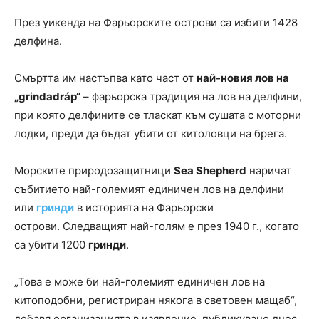
През уикенда на Фарьорските острови са избити 1428
делфина.
Смъртта им настъпва като част от
най-новия лов на
„grindadráp“
– фарьорска традиция на лов на делфини,
при която делфините се тласкат към сушата с моторни
лодки, преди да бъдат убити от китоловци на брега.
Морските природозащитници
Sea Shepherd
наричат ​​
събитието най-големият единичен лов на делфини
или
гринди
в историята на Фарьорски
острови. Следващият най-голям е през 1940 г., когато
са убити 1200
гринди
.
„Това е може би най-големият единичен лов на
китоподобни, регистриран някога в световен мащаб“,
добавя организацията в изявление, публикувано днес,