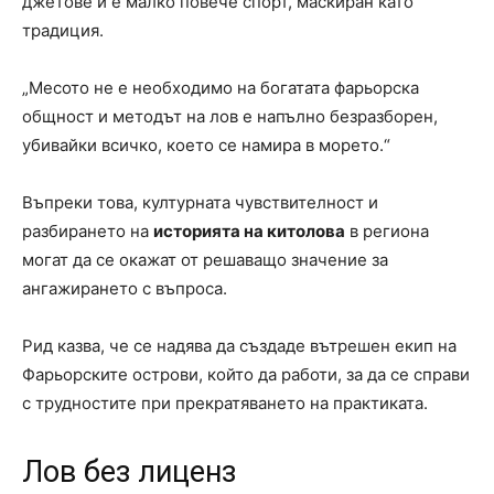
джетове и е малко повече спорт, маскиран като
традиция.
„Месото не е необходимо на богатата фарьорска
общност и методът на лов е напълно безразборен,
убивайки всичко, което се намира в морето.“
Въпреки това, културната чувствителност и
разбирането на
историята на китолова
в региона
могат да се окажат от решаващо значение за
ангажирането с въпроса.
Рид казва, че се надява да създаде вътрешен екип на
Фарьорските острови, който да работи, за да се справи
с трудностите при прекратяването на практиката.
Лов без лиценз