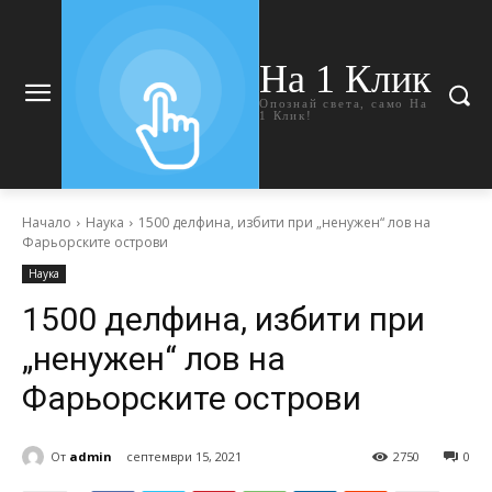
На 1 Клик
Опознай света, само На
1 Клик!
Начало
Наука
1500 делфина, избити при „ненужен“ лов на
Фарьорските острови
Наука
1500 делфина, избити при
„ненужен“ лов на
Фарьорските острови
От
admin
септември 15, 2021
2750
0