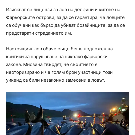
Изискват се лицензи за лов на делфини и китове на
Фарьорските острови, за да се гарантира, че ловците
са обучени как бързо да убиват бозайниците, за да се
предотврати страданието им.
Настоящият лов обаче също беше подложен на
критики за нарушаване на няколко фарьорски
закона. Мнозина твърдят, че събитието е
неоторизирано и че голям брой участници този
уикенд са били незаконно замесени в ловът.