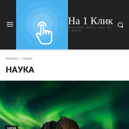
На 1 Клик
Опознай света, само На
1 Клик!
Начало
Наука
НАУКА
НАУКА