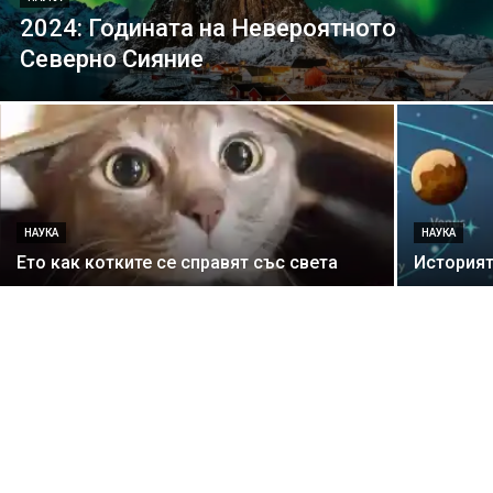
2024: Годината на Невероятното
Северно Сияние
НАУКА
НАУКА
Ето как котките се справят със света
Историят