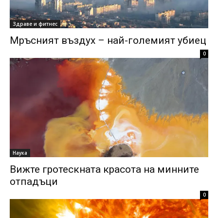
Здраве и фитнес
Мръсният въздух – най-големият убиец
0
Наука
Вижте гротескната красота на минните
отпадъци
0