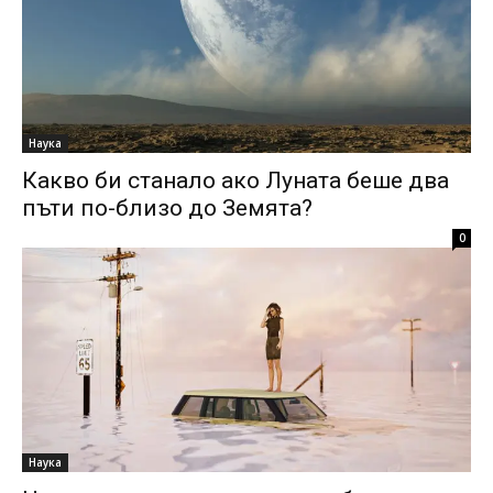
Наука
Какво би станало ако Луната беше два
пъти по-близо до Земята?
0
Наука