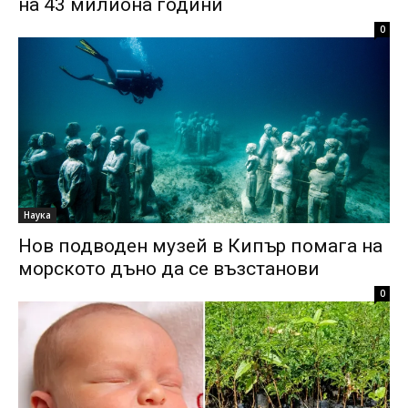
на 43 милиона години
0
Наука
Нов подводен музей в Кипър помага на
морското дъно да се възстанови
0