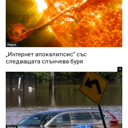
Наука
„Интернет апокалипсис“ със
следващата слънчева буря
0
Наука